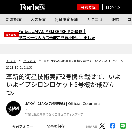
会員登録
ログイン
新着記事
人気記事
会員限定記事
カテゴリ
連載
コ
Forbes JAPAN MEMBERSHIP 新機能｜
NEWS
記事ページ内の広告表示を最小限にしました
トップ
ビジネス
革新的衛星技術実証2号機を載せて、いよいよイプシロンロケ
2021.10.21 12:30
革新的衛星技術実証2号機を載せて、いよ
いよイプシロンロケット5号機が飛び立
つ。
JAXA’（JAXAの機関紙) | Official Columnis
t
宇宙と私たちをつなぐコミュニティメディア
著者フォロー
記事を保存