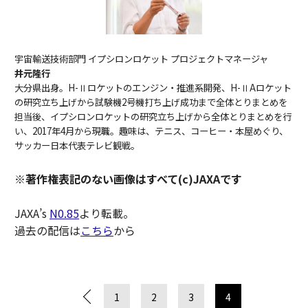
宇宙輸送技術部門 イプシロンロケット プロジェクトマネージャ
井元隆行
大分県出身。H-Ⅱロケットのエンジン・推進系開発、H-ⅡAロケット
の研究立ち上げから試験機2号機打ち上げ成功まで全体とりまとめを
担当後、イプシロンロケットの研究立ち上げから全体とりまとめを行
い、2017年4月から現職。趣味は、テニス、コーヒー・本屋めぐり、
サッカー日本代表テレビ観戦。
※著作権表記のない画像はすべて(c)JAXAです
JAXA’s
N0.85
より転載。
過去の配信は
こちら
から
1
2
3
4