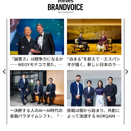
「
3
C
「
る
左右
T
日
「誠実さ」は競争力になるか
“泊まる”を超えて─エスパシ
──WEOYモナコで見た、く
オが描く、新しい日本のラグ
ら寿司の経営哲学
ジュアリー（中編）
〜決断する人のAI〜AI時代の
挑戦は個から始まり、共創に
金融パラダイムシフト、「超
よって加速する NORQAIN JA
個別化」の核心 【MUFG×ウ
PAN 特別座談会
ェルスナビ×PwC】