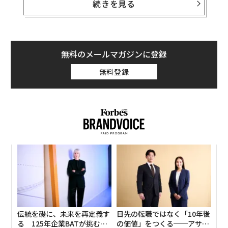
その巨大さや年代が比較的新しいことから衝突地点は簡
続きを見る
単に特定できそうだが、これまで明確なクレーターが発
見されていなかった。
しかし、先日、学術誌「米国科学アカデミー紀要」に発
無料のメールマガジンに登録
表された論文で、この巨大隕石がラオス南部に衝突し、
無料登録
直径13～17キロのクレーターが形成されたことが指摘さ
れた。クレーターはその後、溶岩によって埋まってしま
ったため、これまで発見されなかったという。
「
3
C
“
る
シ
グ
伝統を礎に、未来を再定義す
目先の転職ではなく「10年後
る 125年企業BATが挑むス
の価値」をつくる──アサイ