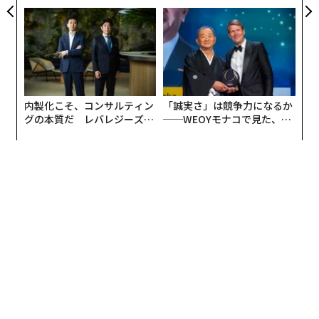
モークレスな未来
ンの長期伴走型支援とは
内製化こそ、コンサルティン
「誠実さ」は競争力になるか
グの本質だ レバレジーズが
──WEOYモナコで見た、く
実践する、次世代ファームの
ら寿司の経営哲学
全貌
編集＝上田裕資