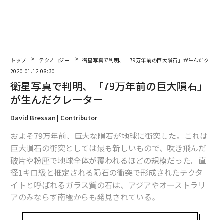
トップ
テクノロジー
衛星写真で判明、「79万年前の巨大隕石」が生んだクレー
2020.01.12 08:30
衛星写真で判明、「79万年前の巨大隕石」
が生んだクレーター
David Bressan | Contributor
およそ79万年前、巨大な隕石が地球に衝突した。これは
巨大隕石の衝突としては最も新しいもので、吹き飛んだ
破片や粉塵で地球全体が覆われるほどの規模だった。直
径1キロ級と推定される隕石の衝突で形成されたテクタ
イトと呼ばれるガラス質の石は、アジアやオーストラリ
アのみならず南極からも発見されている。