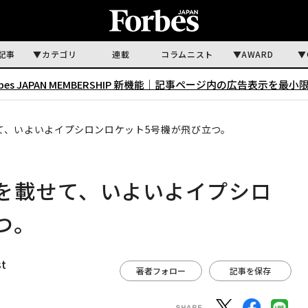
記事
カテゴリ
連載
コラムニスト
AWARD
rbes JAPAN MEMBERSHIP 新機能｜
記事ページ内の広告表示を最小
て、いよいよイプシロンロケット5号機が飛び立つ。
を載せて、いよいよイプシロ
つ。
st
著者フォロー
記事を保存