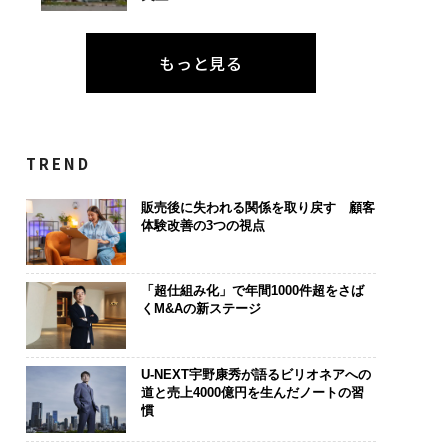
もっと見る
TREND
販売後に失われる関係を取り戻す 顧客
体験改善の3つの視点
「超仕組み化」で年間1000件超をさば
くM&Aの新ステージ
U-NEXT宇野康秀が語るビリオネアへの
道と売上4000億円を生んだノートの習
慣