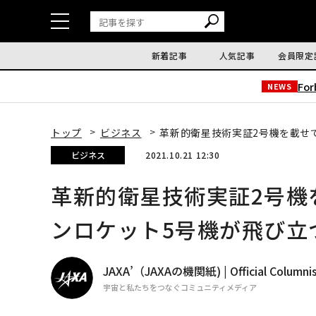
新着記事
人気記事
会員限定
Fo
NEWS
トップ
ビジネス
革新的衛星技術実証2号機を載せ
ビジネス
2021.10.21 12:30
革新的衛星技術実証2号機
ンロケット5号機が飛び立
JAXA’（JAXAの機関紙) | Official Columni
宇宙と私たちをつなぐコミュニティメディア