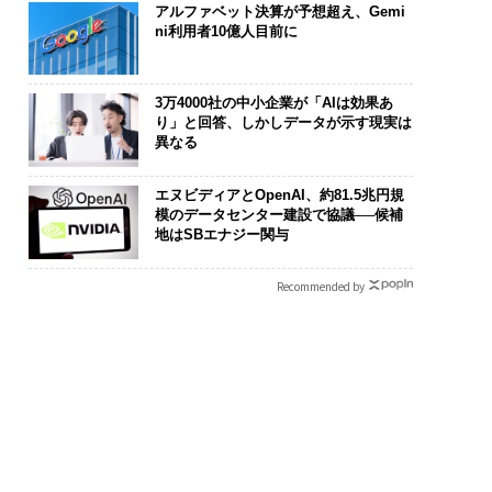
アルファベット決算が予想超え、Gemi
ni利用者10億人目前に
3万4000社の中小企業が「AIは効果あ
り」と回答、しかしデータが示す現実は
異なる
エヌビディアとOpenAI、約81.5兆円規
模のデータセンター建設で協議──候補
地はSBエナジー関与
Recommended by