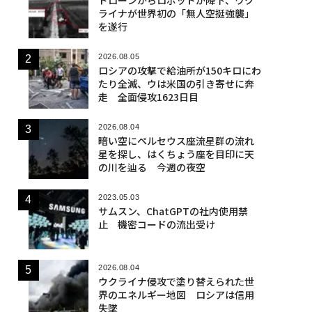
ライナが世界初の「無人空挺強襲」
を遂行
2026.08.05
ロシアの攻撃で給油所が150キロにわ
たり全滅、ウは米国の引き寄せに奔
走 全面侵攻1623日目
2026.08.04
暗い空にペルセウス座流星群の流れ
星を探し、はくちょう座を目印に天
の川を辿る 今週の夜空
2023.05.03
サムスン、ChatGPTの社内使用禁
止 機密コードの流出受け
2026.08.04
ウクライナ侵攻で塗り替えられた世
界のエネルギー地図 ロシアは信用
失墜