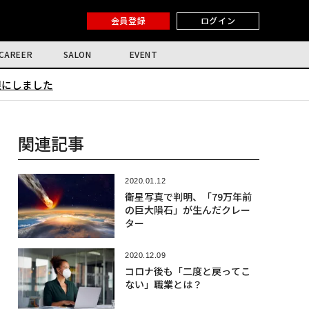
会員登録
ログイン
CAREER
SALON
EVENT
限にしました
関連記事
2020.01.12
衛星写真で判明、「79万年前
の巨大隕石」が生んだクレー
ター
2020.12.09
コロナ後も「二度と戻ってこ
ない」職業とは？