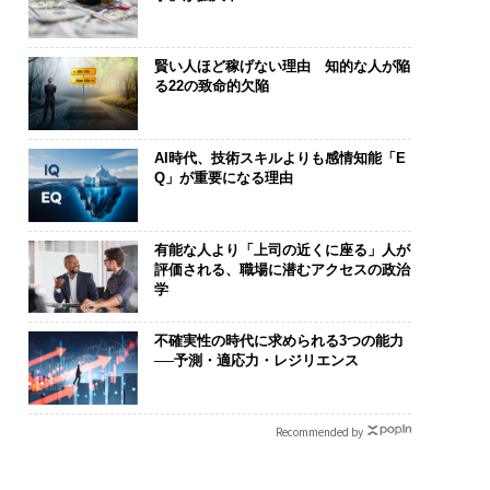
賢い人ほど稼げない理由 知的な人が陥
る22の致命的欠陥
AI時代、技術スキルよりも感情知能「E
Q」が重要になる理由
有能な人より「上司の近くに座る」人が
評価される、職場に潜むアクセスの政治
学
不確実性の時代に求められる3つの能力
──予測・適応力・レジリエンス
Recommended by
.25(土)開催〉5年後
パシフィックコンサルタ
〜決断する人の