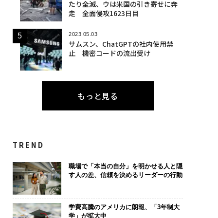
たり全滅、ウは米国の引き寄せに奔
走 全面侵攻1623日目
2023.05.03
サムスン、ChatGPTの社内使用禁
止 機密コードの流出受け
もっと見る
TREND
職場で「本当の自分」を明かせる人と隠
す人の差、信頼を決めるリーダーの行動
学費高騰のアメリカに朗報、「3年制大
学」が拡大中