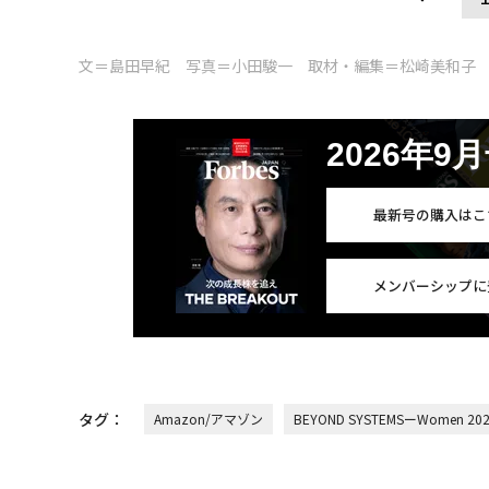
文＝島田早紀 写真＝小田駿一 取材・編集＝松崎美和子
2026年9
最新号の購入はこ
メンバーシップに
タグ：
Amazon/アマゾン
BEYOND SYSTEMSーWomen 20