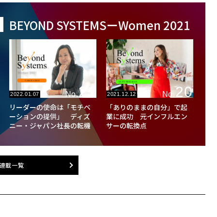
BEYOND SYSTEMSーWomen 2021
21
20
No.
No.
2022.01.07
2021.12.12
リーダーの使命は「モチベ
「ありのままの自分」で起
ーションの提供」 ディズ
業に成功 元インフルエン
ニー・ジャパン社長の転機
サーの転換点
連載一覧