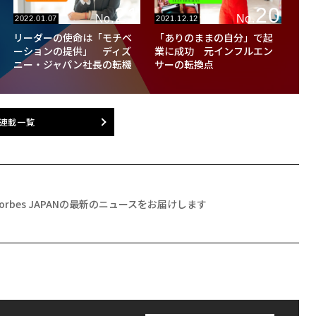
21
20
No.
No.
2022.01.07
2021.12.12
リーダーの使命は「モチベ
「ありのままの自分」で起
ーションの提供」 ディズ
業に成功 元インフルエン
ニー・ジャパン社長の転機
サーの転換点
連載一覧
Forbes JAPANの最新のニュースをお届けします