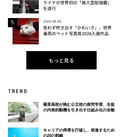
ライナが世界初の「無人空挺強襲」
を遂行
2026.08.06
思わず吹き出す「かわいさ」、世界
最高のペット写真賞2026入選作品
もっと見る
TREND
菊里高校が挑む公立校の探究学習、生徒
の内発的動機を引き出す仕組み化の全貌
キャリアの停滞を打破し、前進するため
の20の戦略