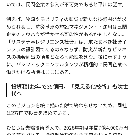
いては、民間企業の参入が不可欠であると平川は話す。
例えば、物流やモビリティの領域で新たな技術開発が求
められるし、防災基点の施設マネジメント・運用は民間
企業のノウハウが活かせる可能性があるかもしれない。
「サステナ∞レジリエンス社会」は、来たるべき社会イ
ンフラの設計図であるのみならず、防災が新たなビジネ
スの機会創出の領域となる可能性を含む。後に示すよう
に、パシフィックコンサルタンツが積極的に民間企業へ
働きかける動機はここにある。
投資額は3年で35億円。「見える化技術」も次世
代へ
このビジョンを絵に描いた餅で終わらせないため、同社
は2方向で投資を進めている。
ひとつは先端技術導入で、2026年期は年間7億4,000万円
の予算を投じる。投資額は数年前の予算のおよそ倍額