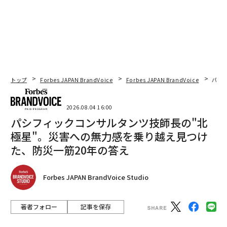
トップ
Forbes JAPAN BrandVoice
Forbes JAPAN BrandVoice
パシ
2026.08.04 16:00
パシフィックコンサルタンツ技師長の"北
極星"。災害への無力感を乗り越え見つけ
た、防災一筋20年の答え
Forbes JAPAN BrandVoice Studio
著者フォロー
記事を保存