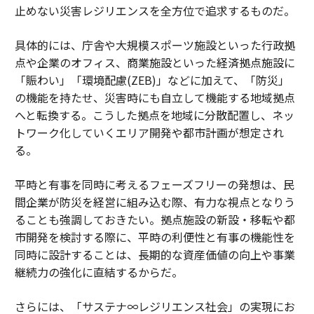
止めない災害レジリエンスを全方位で追求するものだ。
具体的には、庁舎や大規模スポーツ施設といった行政拠
点や企業のオフィス、商業施設といった経済拠点施設に
「賑わい」「環境配慮(ZEB)」などに加えて、「防災」
の機能を持たせ、災害時にも自立して機能する地域拠点
へと転換する。こうした拠点を地域に分散配置し、ネッ
トワーク化していくエリア開発や都市計画が想定され
る。
平時と有事を同時に考えるフェーズフリーの発想は、民
間企業が防災を経営に組み込む際、有力な視点となりう
ることも強調しておきたい。拠点施設の新設・移転や都
市開発を検討する際に、平時の利便性と有事の機能性を
同時に設計することは、長期的な資産価値の向上や事業
継続力の強化に直結するからだ。
さらには、「サステナ∞レジリエンス社会」の実現にお