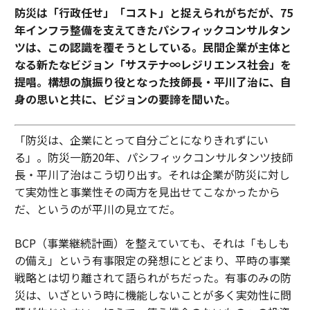
防災は「行政任せ」「コスト」と捉えられがちだが、75
年インフラ整備を支えてきたパシフィックコンサルタン
ツは、この認識を覆そうとしている。民間企業が主体と
なる新たなビジョン「サステナ∞レジリエンス社会」を
提唱。構想の旗振り役となった技師長・平川了治に、自
身の思いと共に、ビジョンの要諦を聞いた。
「防災は、企業にとって自分ごとになりきれずにい
る」。防災一筋20年、パシフィックコンサルタンツ技師
長・平川了治はこう切り出す。それは企業が防災に対し
て実効性と事業性その両方を見出せてこなかったから
だ、というのが平川の見立てだ。
BCP（事業継続計画）を整えていても、それは「もしも
の備え」という有事限定の発想にとどまり、平時の事業
戦略とは切り離されて語られがちだった。有事のみの防
災は、いざという時に機能しないことが多く実効性に問