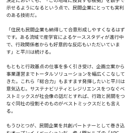
示せるようになるという点で、民間企業にとっても実利
のある技術だ。
「住民も民間企業も納得して合意形成しやすくなるはず
です。ある流域で産学官によるケーススタディが進行中
で、行政関係者からも好意的な反応もいただいていま
す」と平川は続ける。
もともと行政基点の仕事を多く引き受け、企画立案から
事業運営までトータルソリューションを幅広くこなして
きた。これら「総合力」もますます発揮したいと平川は
意気込む。サステナビリティとレジリエンスをつなぐベ
ストミックスが社会像の話だとすれば、行政と民間をつ
なぐ同社の役割そのものがベストミックスだとも言え
る。
もうひとつが、民間企業を共創パートナーとして巻き込
むオープンイノベーションだ。虎ノ門ヒルズの「ARC