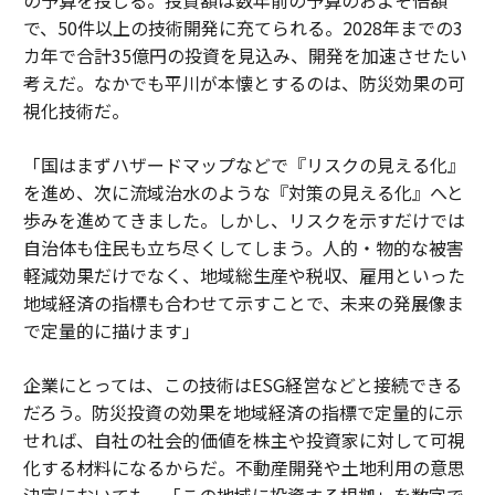
で、50件以上の技術開発に充てられる。2028年までの3
カ年で合計35億円の投資を見込み、開発を加速させたい
考えだ。なかでも平川が本懐とするのは、防災効果の可
視化技術だ。
「国はまずハザードマップなどで『リスクの見える化』
を進め、次に流域治水のような『対策の見える化』へと
歩みを進めてきました。しかし、リスクを示すだけでは
自治体も住民も立ち尽くしてしまう。人的・物的な被害
軽減効果だけでなく、地域総生産や税収、雇用といった
地域経済の指標も合わせて示すことで、未来の発展像ま
で定量的に描けます」
企業にとっては、この技術はESG経営などと接続できる
だろう。防災投資の効果を地域経済の指標で定量的に示
せれば、自社の社会的価値を株主や投資家に対して可視
化する材料になるからだ。不動産開発や土地利用の意思
決定においても、「この地域に投資する根拠」を数字で