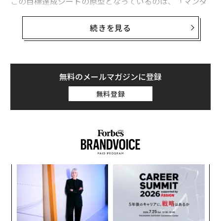
この目標達成シートの原型となっているのは、「マンダ
ラチャート」だ。2008年には「マンダラチャート学会」
も設立され、マンダラチャートを使った「手帳セミナ
続きを見る
ー」や「人生計画セミナー」も開催されている。
マンダラ（曼荼羅）とは、密教の経典を視覚的に表す、
古代インドに起源をもつ図像だ。そして、マンダラチャ
無料のメールマガジンに登録
ートは3×3の9マスと、それぞれのマスをさらに展開さ
無料登録
せた、合計81マスから成り立っている。
まずシート中心のマスに「高い目標」を書き、シート中
心の3×3のマス（中心を除く8つ）にはその目標を達成
するための項目を書く。そして、中央シート外側の各3
×3のマス（中心を除く8つ）には、その8項目を達成す
目
るために必要な具体的項目を書き入れる、というシンプ
の
ルなものだ。
ン
革
ク
ちなみに大谷選手がシート中心のマスに書いたのは「ド
た「