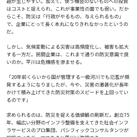
題が生じやすい。加えて、使う機会のないものへの投資
はコストと捉えられ、これが事業性の面でも弱い。だか
らこそ、防災は「行政がやるもの、与えられるもの」
で、企業にとって長く本丸になりきれなかったというの
だ。
しかし、気候変動による災害は高頻度化し、被害も拡大
する一方だ。民間企業は、これまで通りの防災意識で良
いのか。平川は危機感を滲ませる。
「20年前くらいから国が管理する一級河川でも氾濫が頻
発するようになりましたが、今や、災害の激甚化が長年
かけて積み上げてきた防災対策のスピードを上回ってい
るのです」
求められるのは、防災を捉える価値観の刷新だ。創立75
年、幅広い分野のインフラ整備を支えてきた社会インフ
ラサービスのプロ集団、パシフィックコンサルタンツが