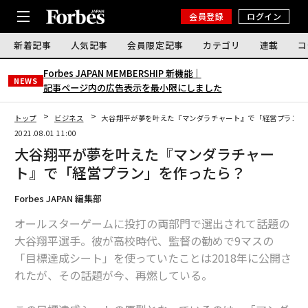
会員登録
ログイン
新着記事
人気記事
会員限定記事
カテゴリ
連載
コ
Forbes JAPAN MEMBERSHIP 新機能｜
NEWS
記事ページ内の広告表示を最小限にしました
トップ
ビジネス
大谷翔平が夢を叶えた『マンダラチャート』で「経営プラン」
2021.08.01 11:00
大谷翔平が夢を叶えた『マンダラチャー
ト』で「経営プラン」を作ったら？
Forbes JAPAN 編集部
オールスターゲームに投打の両部門で選出されて話題の
大谷翔平選手。彼が高校時代、監督の勧めで9マスの
「目標達成シート」を使っていたことは2018年に公開さ
れたが、その話題が今、再燃している。