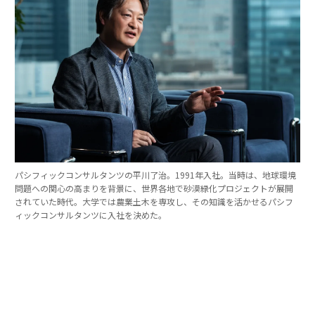
パシフィックコンサルタンツの平川了治。1991年入社。当時は、地球環境
問題への関心の高まりを背景に、世界各地で砂漠緑化プロジェクトが展開
されていた時代。大学では農業土木を専攻し、その知識を活かせるパシフ
ィックコンサルタンツに入社を決めた。
「防災は10点ずつを積み重ねる」。技師長の原
点
これほど広いビジョンを語れる平川とは、いったいどん
な人物なのか。そのキャリアをたどると、日本の防災史