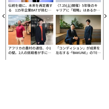
ラフト1位で8球団から指名されること」。そしてたとえ
伝統を礎に、未来を再定義す
〈7.25(土)開催〉5年後のキ
ば達成するための8項目のひとつ、『変化球』を中心と
る 125年企業BATが挑むス
ャリアに「戦略」はあるか。
するマスには、「スライダーのキレ」、「フォーク完
モークレスな未来
トップエグゼクティブのキャ
成」、「遅く落差のあるカーブ」などと書かれている。
リアに触れる1日│CAREER S
UMMIT 2026
このシートを、たとえば経営者がビジネスプランを立て
る上は、具体的にどう使えばいいのか。
アフリカの農村の通信、小1
「コンディション」が成果を
これを知るために以下、松村剛志氏（マンダラチャート
の壁。2人の挑戦者が手にし
左右する――「BAKUNE」のTEN
の開発者、松村寧雄氏の子息）の『
た「次なる武器」
TIALが支える「挑戦者の明
【図解】9マス思考 マンダラチャート
』（青春出版社
日」
刊）からの抜粋転載で紹介する。
関連記事：
大谷翔平が実践する「9マス思考」「マンダラチャー
ト」 目標設定にどう使う？