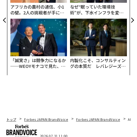
ラフト1位で8球団から指名されること」。達成するため
アフリカの農村の通信、小1
なぜ“眠っていた環境技
の8項目のひとつ、『運』を中心とするマスには、「ゴミ
の壁。2人の挑戦者が手にし
術”が、下水インフラを変え
拾い」、「審判さんへの態度」、「道具を大切に使
た「次なる武器」
たのか──産総研×月島JFE
う」、「応援される人になる」などと書いた。
アクアソリューションの10年
大谷選手が「高い目標」を叶えたこのシートを、われわ
れが実際に仕事や、生活での目標達成のために使うには
どうすればいいのか。
「誠実さ」は競争力になるか
内製化こそ、コンサルティン
──WEOYモナコで見た、く
グの本質だ レバレジーズが
これを知るために以下、松村剛志氏（マンダラチャート
ら寿司の経営哲学
実践する、次世代ファームの
の開発者、松村寧雄氏の子息）による著書『
全貌
【図解】9マス思考 マンダラチャート
』（青春出版社
刊）からの抜粋転載でお送りする。
関連記事：
大谷翔平が夢を叶えた『マンダラチャート』で「経営プ
トップ
Forbes JAPAN BrandVoice
Forbes JAPAN BrandVoice
AIが
ラン」を作ったら？
2026.07.31 11:00