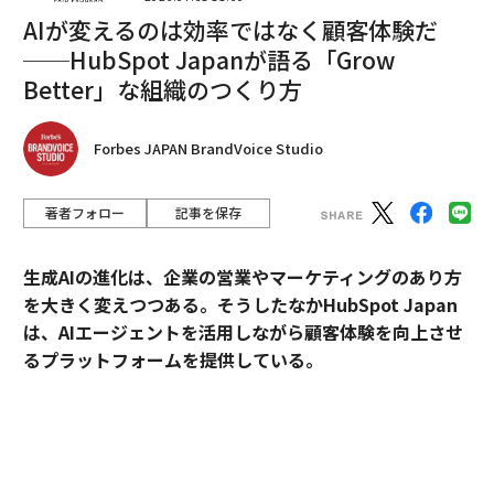
AIが変えるのは効率ではなく顧客体験だ
「はじめに：9マス思考から、無限の可能性が生
──HubSpot Japanが語る「Grow
まれる！」より
Better」な組織のつくり方
かなえたい目標がある。やりたいことがある。でも、目
Forbes JAPAN BrandVoice Studio
の前の出来事や日々の忙しさに追われ、なかなか手をつ
けられずにいる──。
著者フォロー
記事を保存
こんなとき、「できないのは自分の意志が弱いからだ」
と思っていませんか。
生成AIの進化は、企業の営業やマーケティングのあり方
を大きく変えつつある。そうしたなかHubSpot Japan
しかし、そうではありません。あなたのなかにはもとも
は、AIエージェントを活用しながら顧客体験を向上させ
と「できる力」が備わっています。それを引き出す方法
るプラットフォームを提供している。
がわからないだけなのです。
外資・日系・スタートアップを横断して採用支援を手掛
その「できる力」を引き出す、簡単なツールがあるとい
けるエンワールド・ジャパン代表取締役社長・山本裕介
ったら驚かれるでしょうか。それが、中心核をもった9
氏が、HubSpot Japanカントリーマネージャーの伊佐
マスのチャート、「マンダラチャート」です。