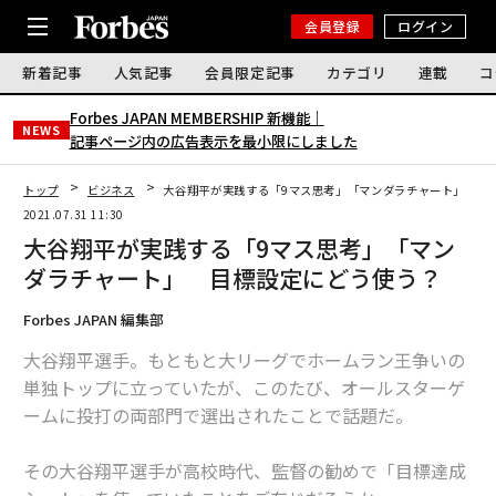
会員登録
ログイン
新着記事
人気記事
会員限定記事
カテゴリ
連載
コ
Forbes JAPAN MEMBERSHIP 新機能｜
NEWS
記事ページ内の広告表示を最小限にしました
トップ
ビジネス
大谷翔平が実践する「9マス思考」「マンダラチャート」 目
2021.07.31 11:30
大谷翔平が実践する「9マス思考」「マン
ダラチャート」 目標設定にどう使う？
Forbes JAPAN 編集部
大谷翔平選手。もともと大リーグでホームラン王争いの
単独トップに立っていたが、このたび、オールスターゲ
ームに投打の両部門で選出されたことで話題だ。
その大谷翔平選手が高校時代、監督の勧めで「目標達成