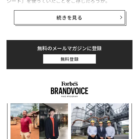
シート」を使っていたことをご存じだろうか。
そして、この目標達成シートの原型となっているのが、
続きを見る
ここで紹介する「マンダラチャート」だ。
マンダラ（曼荼羅）とは、密教の経典を視覚的に表す、
古代インドに起源をもつ図像だ。そして、マンダラチャ
無料のメールマガジンに登録
ートは3×3の9マスと、それぞれのマスをさらに展開さ
無料登録
せた、合計81マスから成り立っている。
まずシート中心のマスに「高い目標」を書き、シート中
心の3×3のマス（中心を除く8つ）にはその目標を達成
するための項目を書く。そして、中央シート外側の各3
×3のマス（中心を除く8つ）には、その8項目を達成す
ナ併
〜
るために必要な具体的項目を書き入れる、というシンプ
k」
金
ルなものだ。
ック
個
目
由
ェ
の
ちなみに大谷選手がシート中心のマスに書いたのは「ド
ン