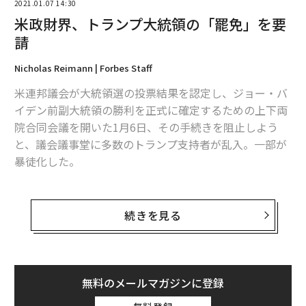
2021.01.07 14:30
米政財界、トランプ大統領の「罷免」を要
請
Nicholas Reimann | Forbes Staff
米連邦議会が大統領選の投票結果を認定し、ジョー・バ
イデン前副大統領の勝利を正式に確定するための上下両
院合同会議を開いた1月6日、その手続きを阻止しよう
と、議会議事堂に多数のトランプ支持者が乱入。一部が
暴徒化した。
これを受け、米政財界はマイク・ペンス副大統領と閣僚
たちに対し、前例のない行動を取るよう要請している。
続きを見る
国内最大規模の業界団体である全米製造業協会（NAM）
のジェイ・ティモンズ会長は発表文で、（議場から避難
した）ペンス副大統領は「民主主義を維持するために閣
無料のメールマガジンに登録
僚らと協力し、修正第25条の発動を真剣に検討すべだ」