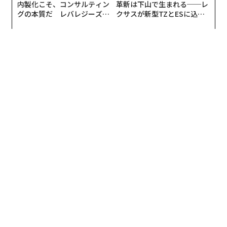
内製化こそ、コンサルティン
革新は下山で生まれる──レ
グの本質だ レバレジーズが
クサスが新型TZとESに込め
実践する、次世代ファームの
た「DISCOVER」の哲学
全貌
編集＝木内涼子
2026年9月号発売中
最新号の購入はこちらから
メンバーシップに登録する