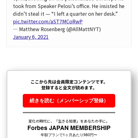
took from Speaker Pelosi’s office. He insisted he
didn’t steal it — “I left a quarter on her desk.”
pic.twitter.com/aST7MCoRwP
— Matthew Rosenberg (@AllMattNYT)
January 6, 2021