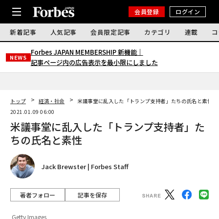
会員登録
ログイン
新着記事
人気記事
会員限定記事
カテゴリ
連載
コ
Forbes JAPAN MEMBERSHIP 新機能｜
NEWS
記事ページ内の広告表示を最小限にしました
トップ
経済・社会
米議事堂に乱入した「トランプ支持者」たちの氏名と素性
2021.01.09 06:00
米議事堂に乱入した「トランプ支持者」た
ちの氏名と素性
Jack Brewster | Forbes Staff
著者フォロー
記事を保存
Getty Images