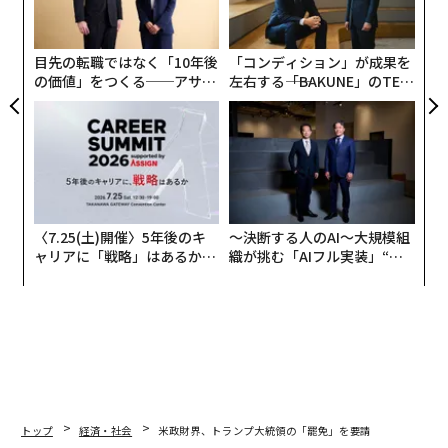
─
ら
目先の転職ではなく「10年後
「コンディション」が成果を
の価値」をつくる──アサイ
左右する――「BAKUNE」のTEN
ンの長期伴走型支援とは
TIALが支える「挑戦者の明
日」
〈7.25(土)開催〉5年後のキ
〜決断する人のAI〜大規模組
ャリアに「戦略」はあるか。
織が挑む「AIフル実装」“使
トップエグゼクティブのキャ
う”企業から“動く”企業へ【N
リアに触れる1日│CAREER S
TTドコモビジネス×PwC】
UMMIT 2026
トップ
経済・社会
米政財界、トランプ大統領の「罷免」を要請