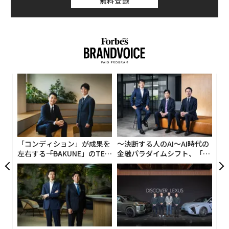
無料登録
と主張。
ア
の
た
〈7
ャ
ト
リア
「コンディション」が成果を
〜決断する人のAI〜AI時代の
UM
左右する――「BAKUNE」のTEN
金融パラダイムシフト、「超
TIALが支える「挑戦者の明
個別化」の核心 【MUFG×ウ
日」
ェルスナビ×PwC】