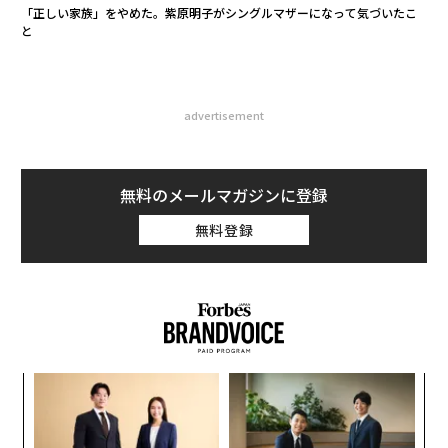
「正しい家族」をやめた。紫原明子がシングルマザーになって気づいたこ
と
advertisement
無料のメールマガジンに登録
無料登録
〜
金
個
「
ェ