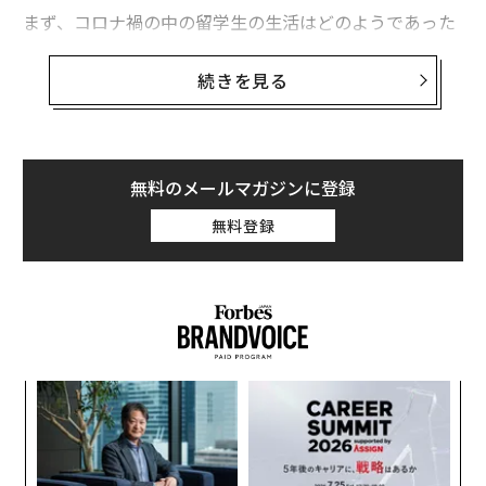
まず、コロナ禍の中の留学生の生活はどのようであった
のだろうか。日本語教育機関で学ぶ留学生に取材してみ
た。コロナ感染拡大が続く中、留学生の心は揺れ動いて
続きを見る
いる。
緊急事態宣言下、オンライン授業で「引きこも
無料のメールマガジンに登録
り生活」に
無料登録
李 燕さん（23）は中国の西安出身で、上海の大学を卒
業した後、昨年7月に来日した。現在、東京・上野の日
本語教育機関で来年春の大学院入試に向けて勉強してい
る。学校では進学コースに入っており、クラスメートは1
0数人で、ほとんどが中国人で、大学卒業者だ。
小1
挑
にし
よっ
李さんは大学では日本語を専攻したが、3年生のとき選
PA
“
択科目の日本語ビジネスコースを受講したことをきっか
シ