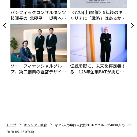
けに、日本企業の経営手法やマーケティングに興味をも
グ
ち、日本の大学院に留学して経営学を学びたいと考える
パシフィックコンサルタンツ
〈7.25(土)開催〉5年後のキ
ようになった。
技師長の"北極星"。災害への
ャリアに「戦略」はあるか。
無力感を乗り越え見つけた、
トップエグゼクティブのキャ
防災一筋20年の答え
リアに触れる1日│CAREER S
新型コロナウイルスが感染拡大する中で、2月からは対
UMMIT 2026
面とオンラインで並行して授業が行われるようになり、
4月に「緊急事態宣言」が発令されると、全面的にオン
ライン授業へ移行した。
ソニーフィナンシャルグルー
伝統を礎に、未来を再定義す
李さんは埼玉県川口市のアパートに住み、自室でオンラ
プ、第二創業の経営デザイン
る 125年企業BATが挑むス
イン授業を受けた。「授業を受け、その後、本を読むな
──カギは意志を引き出し、
モークレスな未来
束ね、共創すること
どして過ごし、食事の材料を買いに行く以外は引きこも
り生活をしていました。人に会うことがなくなり、うつ
状態になってしまいました。真夜中になっても眠れない
日が何日も続き、ホームシックにもなりました」と打ち
明ける。
トップ
キャリア・教育
なぜ2人の中国人女性はDMMグループ4000人のトップ
「4月初め、母親からメールが来て、『辛かったら帰国
2020.09.16 07:30