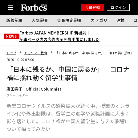
会員登録
ログイン
新着記事
人気記事
会員限定記事
カテゴリ
連載
コ
Forbes JAPAN MEMBERSHIP 新機能｜
NEWS
記事ページ内の広告表示を最小限にしました
トップ
キャリア・教育
「日本に残るか、中国に戻るか」 コロナ禍に揺れ動く
2020.10.29 07:00
「日本に残るか、中国に戻るか」 コロナ
禍に揺れ動く留学生事情
廣田壽子 | Official Columnist
フリーライター
新型コロナウイルスの感染拡大が続く中、授業のオンラ
イン化や外出制限は、留学生の進学や就職計画に大きく
影を落とした。コロナ禍が中国人留学生に与えた影響に
ついて探ってみたい。