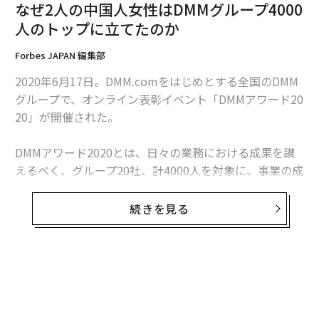
してもいいよ』と言ってくれましたが、いま帰国しても
なぜ2人の中国人女性はDMMグループ4000
後悔するだけと思い、日本に留まることにしました」
人のトップに立てたのか
Forbes JAPAN 編集部
厳しさ増す外国人の採用状況
2020年6月17日。DMM.comをはじめとする全国のDMM
グループで、オンライン表彰イベント「DMMアワード20
10月現在、学校の授業は完全に対面授業に戻っており、
20」が開催された。
週5日学校に通っている。教師に進路相談をしたり、ス
マホのウィーチャットで、中国人の友人や日本人の友だ
DMMアワード2020とは、日々の業務における成果を讃
ちと連絡を取り情報交換している。
えるべく、グループ20社、計4000人を対象に、事業の成
果や挑戦を評価する社内表彰イベント。組織改編後、約
コロナが進学や就職計画に及ぼした影響は大きい。来日
3年ぶりに実施された今年の表彰イベントでは、総額100
続きを見る
前は日本の大学院に進学し、修士課程を修了した後は日
0万円の賞金が用意された。
本で仕事を探すつもりだったが、コロナの影響で志望校
の入試方法が変更されたり、外国人研究生に要求される
同グループ初となるリモートでの表彰イベント当日、約
語学能力を証明する試験の日程が延期されたりで不安に
2500名のDMMグループメンバーが画面越しに注目する
なっている。
なか、33ある賞の大賞に選ばれたのは、林（りん）ショ
ウブンさんと肖軍（しょうぐん）さん。ふたりとも、来