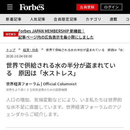
会員登録
ログイン
新着記事
人気記事
会員限定記事
カテゴリ
連載
コ
Forbes JAPAN MEMBERSHIP 新機能｜
NEWS
記事ページ内の広告表示を最小限にしました
トップ
経済・社会
世界で供給される水の半分が盗まれている 原因は「水スト
2020.10.04 08:00
世界で供給される水の半分が盗まれてい
る 原因は「水ストレス」
世界経済フォーラム | Official Columnist
世界をより良くする官民連携のための国際機関
人口の増加、気候変動などにより、いま私たちは世界的
な水不足に直面しています。世界経済フォーラムのアジ
ェンダからご紹介します。