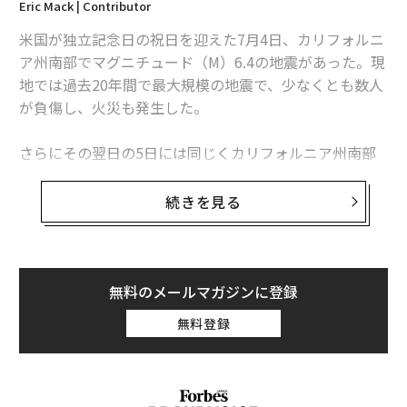
Eric Mack | Contributor
増大する「水ストレス」
米国が独立記念日の祝日を迎えた7月4日、カリフォルニ
ア州南部でマグニチュード（M）6.4の地震があった。現
地では過去20年間で最大規模の地震で、少なくとも数人
世界の水資源は、これまで以上に逼迫しています。20世
が負傷し、火災も発生した。
紀には世界の人口が3倍に増加し、生活水準の上昇によ
って需要がさらに拡大しています。さらには、気候変動
さらにその翌日の5日には同じくカリフォルニア州南部
が地球全体の水ストレスの問題を加速させているので
でM7.1の余震が発生。40秒以上も続いた揺れにより、ラ
す。
スベガスで開催中のNBAのサマーリーグでは、一部の試
続きを見る
合が打ち切られた。
国連水関連機関調整委員会は、世界にとって、水は気候
変動の影響を感じ取れる主要な媒体であると述べ、洪水
現地の模様はSNSを通じて広く拡散され、ネット上では
と干ばつが共に増加していることが、水の利用可能性を
恐怖が広がった。その余波はインターネットユーザーの
無料のメールマガジンに登録
予測不可能なものとしていると伝えます。
検索動向にも反映されている。グーグルトレンドでは、
無料登録
地震発生以降に「スーパーボルケーノ（超巨大火山）」
20億人以上の人々が、高いレベルの水ストレスにさらさ
関連の検索回数が急上昇したことが確認された。
れた国で暮らしており、2040年までに世界の子どもたち
の4分の1が極度の水ストレスにさらされた地域で生活す