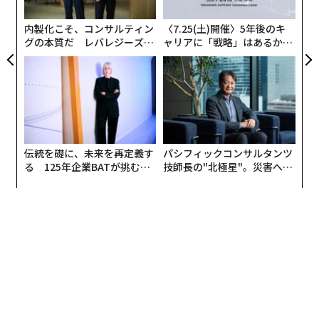
う
盗水は、代金を支払わずに処理済みの飲料水を使用した
T
り、環境ガイドラインに違反する形で自然水源から取水
内製化こそ、コンサルティン
〈7.25(土)開催〉5年後のキ
グの本質だ レバレジーズが
ャリアに「戦略」はあるか。
したりするなど、さまざまな形で発生しています。多く
実践する、次世代ファームの
トップエグゼクティブのキャ
の場合、これは世界の水使用量の70%を占める農業に起
全貌
リアに触れる1日│CAREER S
因しています。社会的態度や将来の水供給に対する不安
UMMIT 2026
が、盗水犯罪を助長していることが同論文で明らかにな
りました。
伝統を礎に、未来を再定義す
パシフィックコンサルタンツ
盗水の背景
る 125年企業BATが挑むス
技師長の"北極星"。災害への
モークレスな未来
無力感を乗り越え見つけた、
防災一筋20年の答え
盗水犯罪は豊かな国で起きていますが、そのような行為
に及ぶのは開発途上国に住む貧しい人々や弱者であるこ
とが多いと先の論文は指摘しています。データ不足もあ
り、この問題は十分な研究がなされていませんでした。
そこで、アデレード大学が率いる研究チームは、この問
題の研究に役立つ新たなフレームワークとモデルを開発