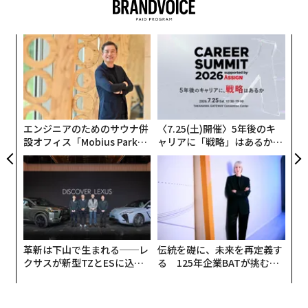
ることになるでしょう。2030年までに最大7億人もの
人々が、水不足によって住まいの立ち退きを余儀なくさ
れると国連は予測しています。
模組
A
“使
顧客
【N
pa
世界水会議がまとめたデータによると、世界の水使用量
な
C】
な
のうち、家庭における消費は全体の10%に過ぎず、産業
術
た
による使用は20%、貯水池からの蒸発量は4%となって
ア
います。残りは農業による使用で占められています。
エンジニアのためのサウナ併
〈7.25(土)開催〉5年後のキ
設オフィス「Mobius Park」
ャリアに「戦略」はあるか。
がオープン──タマディック
トップエグゼクティブのキャ
世界経済フォーラムの「世界水イニシアティブ」は、20
が健康経営を徹底する理由
リアに触れる1日│CAREER S
30年までに世界の水の需要と供給のギャップが40%に拡
UMMIT 2026
大するという科学者の警告を背景に発足しました。
（この記事は、世界経済フォーラムの
Agenda
から転載し
たものです）
革新は下山で生まれる──レ
伝統を礎に、未来を再定義す
クサスが新型TZとESに込め
る 125年企業BATが挑むス
た「DISCOVER」の哲学
モークレスな未来
連載：世界が直面する課題の解決方法
過去記事はこちら>>