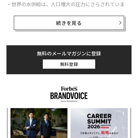
・世界の水供給は、人口増大の圧力にさらされていま
す。
・そんな中、農業が違法な取水の主な原因となっていま
続きを見る
す。
・さらに、気候変動が世界全体の水危機を悪化させてい
ます。
無料のメールマガジンに登録
新しい研究によると、世界の水供給量の半分が盗まれて
無料登録
おり、その主な原因は農業であることがわかっていま
す。
科学ジャーナル「ネイチャー・サステイナビリティー」
に掲載された国際的な研究チームによる論文に、地球の
水供給量の30～50%が毎年盗まれていることが報告され
ています。しかし、法的および政治的枠組みを見直すこ
年後
エ
サイ
設オ
とで、貴重な水の供給を守ることは可能である、とも述
が
べられています。
〜
が
織