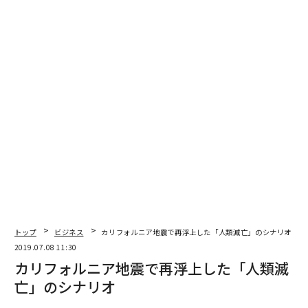
し、カリフォルニア州のマリファナ栽培、スペインのイ
チゴ栽培、オーストラリアの綿花栽培における盗水犯罪
の3事例に適用しました。スペインの事例では、渡り鳥
のために保護されている地域で水が盗まれていました。
同研究では、盗水に対する罰則の強化の必要性が強調さ
れているものの、人々が水の規制を理解し、規則に従う
ことを当然と考えている地域では、盗水の事例がはるか
に少ない点も指摘されています。
「水危機は人類に対する挑戦である」として、状況の緊
急性を認識するよう当局に求めており、「規制当局が水
の価値を理解していない場合、不適切な罰則規定が盗水
トップ
ビジネス
カリフォルニア地震で再浮上した「人類滅亡」のシナリオ
犯罪のリスクを高める」と報告しています。
2019.07.08 11:30
カリフォルニア地震で再浮上した「人類滅
さらに、監視技術の向上がこの問題に取り組む上で大き
亡」のシナリオ
な役割を果たすだろうとも述べられています。