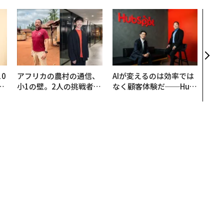
パシ
ンツ
災害
え見
年の
0
アフリカの農村の通信、
AIが変えるのは効率では
─
小1の壁。2人の挑戦者が
なく顧客体験だ──Hub
型
手にした「次なる武器」
Spot Japanが語る「Gr
ow Better」な組織のつ
くり方