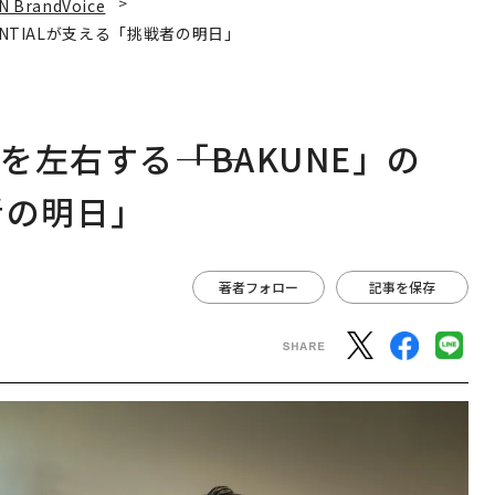
N BrandVoice
ENTIALが支える「挑戦者の明日」
左右する――「BAKUNE」の
者の明日」
著者フォロー
記事を保存