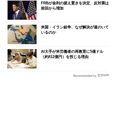
FRBが金利の据え置きを決定、反対票は
前回から増加
米国・イラン紛争、なぜ解決が遠のいて
いるのか
AI大手が米労働者の再教育に5億ドル
（約812億円）を投じる理由
Recommended by