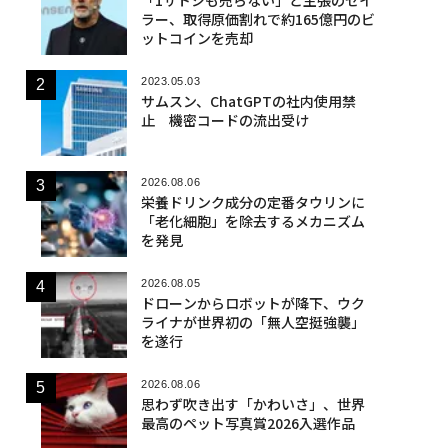
ラー、取得原価割れで約165億円のビ
ットコインを売却
2023.05.03
サムスン、ChatGPTの社内使用禁
止 機密コードの流出受け
2026.08.06
栄養ドリンク成分の定番タウリンに
「老化細胞」を除去するメカニズム
を発見
2026.08.05
ドローンからロボットが降下、ウク
ライナが世界初の「無人空挺強襲」
を遂行
2026.08.06
思わず吹き出す「かわいさ」、世界
最高のペット写真賞2026入選作品