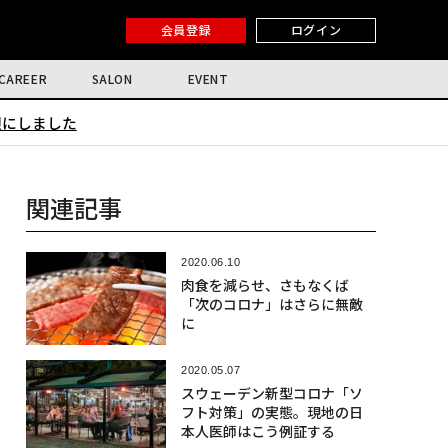
会員登録
ログイン
CAREER
SALON
EVENT
限にしました
関連記事
2020.06.10
肉食を減らせ、さもなくば
「次のコロナ」はさらに無敵
に
2020.05.07
スウェーデン新型コロナ「ソ
フト対策」の実態。現地の日
本人医師はこう例証する