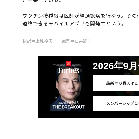
と主張している。
ワクチン接種後は医師が経過観察を行なう。その
連絡できるモバイルアプリも開発中という。
翻訳＝上原裕美子 編集＝石井節子
2026年9
最新号の購入はこ
メンバーシップに