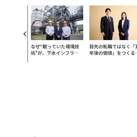
なぜ“眠っていた環境技
目先の転職ではなく「1
術”が、下水インフラを
年後の価値」をつくる
変えたのか──産総研×
─アサインの長期伴走
月島JFEアクアソリュー
支援とは
ションの10年