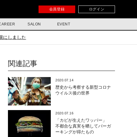
会員登録
ログイン
CAREER
SALON
EVENT
限にしました
関連記事
2020.07.14
歴史から考察する新型コロナ
ウイルス後の世界
2020.07.16
「カビが生えたワッパー」
不都合な真実を晒してバーガ
ーキングが得たもの