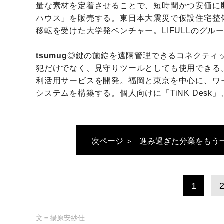
量な素材を定着させることで、短時間かつ安価
ハウス」を販売する。東日本大震災で仮設住宅整
移転を受けた大学発ベンチャー。LIFULLのグル
tsumug
◎鍵の施錠を遠隔管理できるコネクティ
犯だけでなく、見守りツールとしても使用できる
利活用サービスを開発。福岡と東京を中心に、ワ
システムを構築する。個人向けに「TiNK Desk」
次ページ ＞
進み過ぎた分業をもう
1
文＝揚原安紗佳