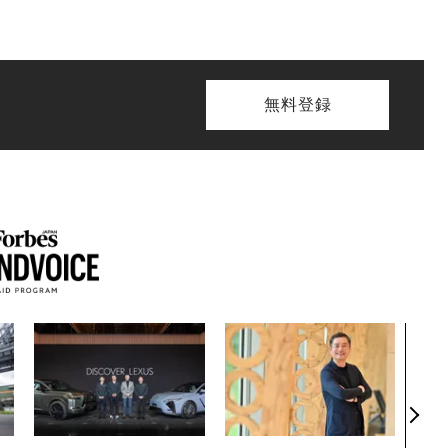
無料登録
AI
なく
pot
Be
方