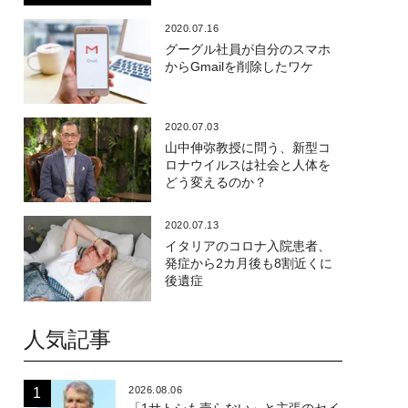
2020.07.16
グーグル社員が自分のスマホ
からGmailを削除したワケ
2020.07.03
山中伸弥教授に問う、新型コ
ロナウイルスは社会と人体を
どう変えるのか？
2020.07.13
イタリアのコロナ入院患者、
発症から2カ月後も8割近くに
後遺症
人気記事
2026.08.06
「1サトシも売らない」と主張のセイ