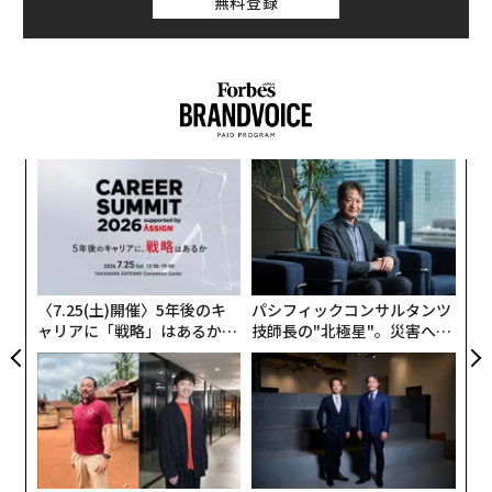
無料登録
目
の
ン
革
ク
た「
〈7.25(土)開催〉5年後のキ
パシフィックコンサルタンツ
ャリアに「戦略」はあるか。
技師長の"北極星"。災害への
トップエグゼクティブのキャ
無力感を乗り越え見つけた、
リアに触れる1日│CAREER S
防災一筋20年の答え
UMMIT 2026