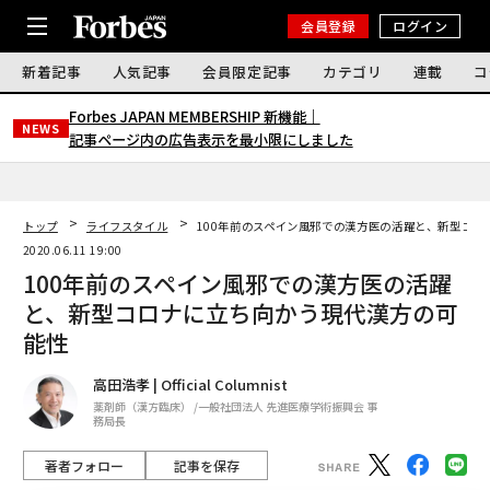
会員登録
ログイン
新着記事
人気記事
会員限定記事
カテゴリ
連載
コ
Forbes JAPAN MEMBERSHIP 新機能｜
NEWS
記事ページ内の広告表示を最小限にしました
トップ
ライフスタイル
100年前のスペイン風邪での漢方医の活躍と、新型コロ
2020.06.11 19:00
100年前のスペイン風邪での漢方医の活躍
と、新型コロナに立ち向かう現代漢方の可
能性
高田浩孝 | Official Columnist
薬剤師（漢方臨床） /一般社団法人 先進医療学術振興会 事
務局長
著者フォロー
記事を保存