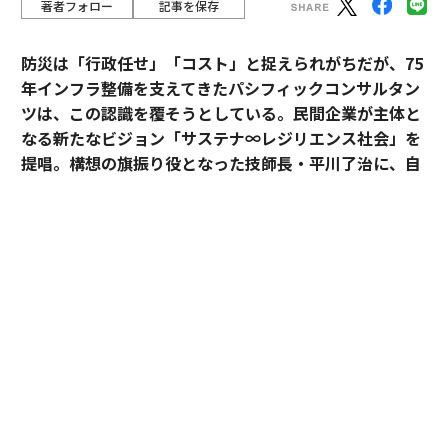
著者フォロー
記事を保存
防災は「行政任せ」「コスト」と捉えられがちだが、75
年インフラ整備を支えてきたパシフィックコンサルタン
ツは、この認識を覆そうとしている。民間企業が主体と
なる新たなビジョン「サステナ∞レジリエンス社会」を
提唱。構想の旗振り役となった技師長・平川了治に、自
身の思いと共に、ビジョンの要諦を聞いた。
「防災は、企業にとって自分ごとになりきれずにい
る」。防災一筋20年、パシフィックコンサルタンツ技師
長・平川了治はこう切り出す。それは企業が防災に対し
て実効性と事業性その両方を見出せてこなかったから
だ、というのが平川の見立てだ。
BCP（事業継続計画）を整えていても、それは「もしも
の備え」という有事限定の発想にとどまり、平時の事業
戦略とは切り離されて語られがちだった。有事のみの防