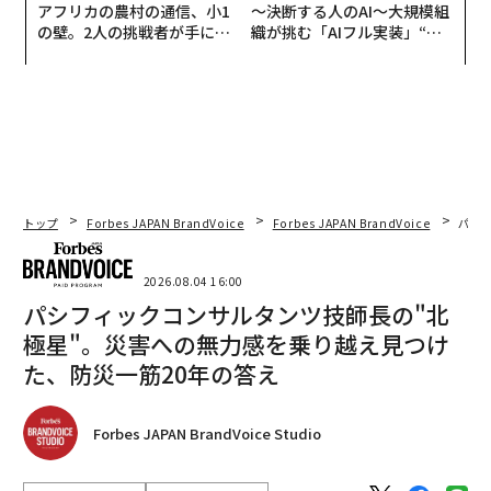
アフリカの農村の通信、小1
〜決断する人のAI〜大規模組
の壁。2人の挑戦者が手にし
織が挑む「AIフル実装」“使
た「次なる武器」
う”企業から“動く”企業へ【N
TTドコモビジネス×PwC】
トップ
Forbes JAPAN BrandVoice
Forbes JAPAN BrandVoice
パシ
2026.08.04 16:00
パシフィックコンサルタンツ技師長の"北
極星"。災害への無力感を乗り越え見つけ
た、防災一筋20年の答え
Forbes JAPAN BrandVoice Studio