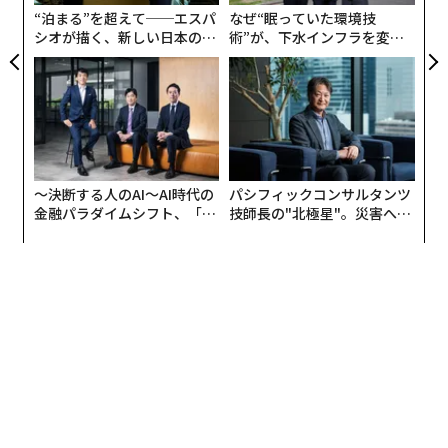
る
“泊まる”を超えて──エスパ
なぜ“眠っていた環境技
シオが描く、新しい日本のラ
術”が、下水インフラを変え
グジュアリー（前編）
たのか──産総研×月島JFE
アクアソリューションの10年
〜決断する人のAI〜AI時代の
パシフィックコンサルタンツ
金融パラダイムシフト、「超
技師長の"北極星"。災害への
個別化」の核心 【MUFG×ウ
無力感を乗り越え見つけた、
ェルスナビ×PwC】
防災一筋20年の答え