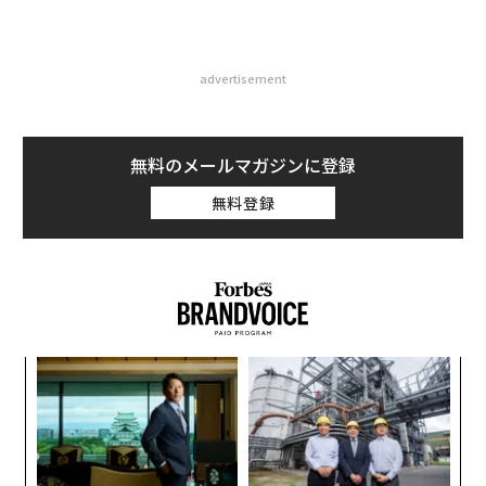
advertisement
無料のメールマガジンに登録
無料登録
〜
織
う
「
T
3
C