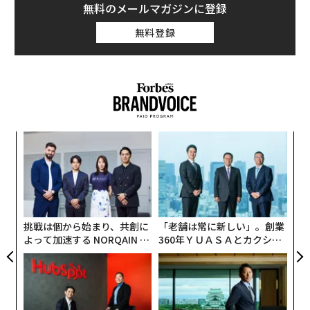
無料のメールマガジンに登録
無料登録
な
術
た
「
ア
─
ら
挑戦は個から始まり、共創に
「老舗は常に新しい」。創業
よって加速する NORQAIN JA
360年ＹＵＡＳＡとカクシン
PAN 特別座談会
CEO田尻望が語る、AIを超え
る人の価値