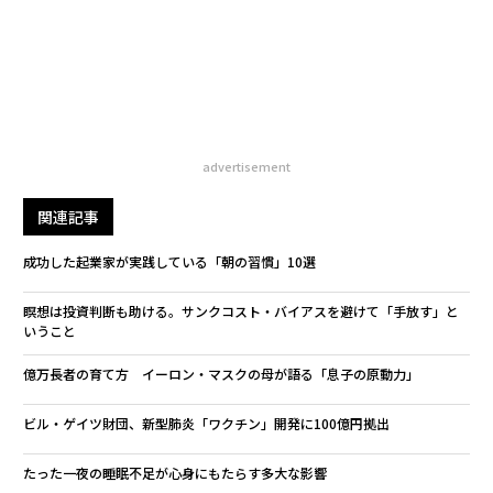
advertisement
関連記事
成功した起業家が実践している「朝の習慣」10選
瞑想は投資判断も助ける。サンクコスト・バイアスを避けて「手放す」と
いうこと
億万長者の育て方 イーロン・マスクの母が語る「息子の原動力」
ビル・ゲイツ財団、新型肺炎「ワクチン」開発に100億円拠出
たった一夜の睡眠不足が心身にもたらす多大な影響