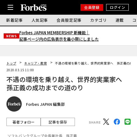
会員登録
ログイン
新着記事
人気記事
会員限定記事
カテゴリ
連載
コ
Forbes JAPAN MEMBERSHIP 新機能｜
NEWS
記事ページ内の広告表示を最小限にしました
トップ
キャリア・教育
不遇の環境を乗り越え、世界的実業家へ 孫正義の成功
2020.03.15 11:00
不遇の環境を乗り越え、世界的実業家へ
孫正義の成功までの道のり
Forbes JAPAN 編集部
著者フォロー
記事を保存
ソフトバンクグループ会長兼社長 孫正義