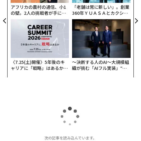
アフリカの農村の通信、小1
「老舗は常に新しい」。創業
の壁。2人の挑戦者が手にし
360年ＹＵＡＳＡとカクシン
た「次なる武器」
CEO田尻望が語る、AIを超え
る人の価値
〈7.25(土)開催〉5年後のキ
〜決断する人のAI〜大規模組
ャリアに「戦略」はあるか。
織が挑む「AIフル実装」“使
トップエグゼクティブのキャ
う”企業から“動く”企業へ【N
リアに触れる1日│CAREER S
TTドコモビジネス×PwC】
UMMIT 2026
トップ
Forbes JAPAN BrandVoice
Forbes JAPAN BrandVoice
なぜ
2026.07.24 16:00