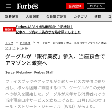
会員登録
ログイン
新着記事
人気記事
会員限定記事
カテゴリ
連載
コ
Forbes JAPAN MEMBERSHIP 新機能｜
NEWS
記事ページ内の広告表示を最小限にしました
トップ
ビジネス
グーグルが「銀行業務」参入、当座預金でアマゾンと激突へ
2019.11.14 10:40
グーグルが「銀行業務」参入、当座預金で
アマゾンと激突へ
Sergei Klebnikov | Forbes Staff
フェイスブックやアップルが金融サービスの提供に乗り
出し、様々な困難に直面する中で、グーグルがこの分野
への参入を開始した。グーグルが来年から消費者向けの
当座預金口座サービスを立ち上げると、11月13日のウォ
ール・ストリート・ジャーナル（WSJ）が伝えた。