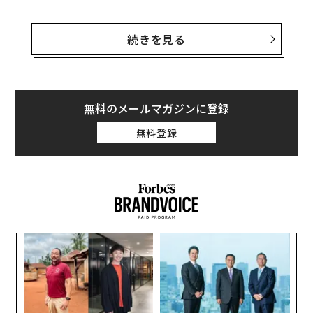
このプロジェクトはグーグル社内で「キャッシュ」と呼
ばれており、シティグループと、グーグル社員の多くが
続きを見る
口座を持つスタンフォード大学のクレジットユニオン
（信用組合）が運営を手がけるという。
グーグルの金融サービスはいくつかの点で競合とは異な
無料のメールマガジンに登録
っている。同社は自社ブランドでサービス運営を行わ
無料登録
ず、外部の金融機関のブランド名を借りることになると
いう。同社が顧客から手数料を徴収するかどうかは現時
点では不明だ。
義す
内
むス
グ
実
“
全
シ
グ