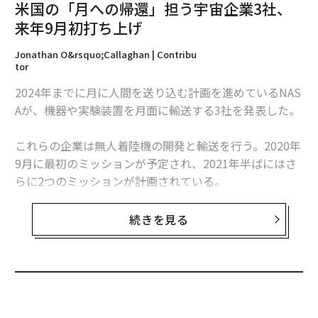
米国の「月への帰還」担う宇宙企業3社、
来年9月初打ち上げ
2026年9月号発売中
Jonathan O&rsquo;Callaghan | Contribu
tor
2024年までに月に人間を送り込む計画を進めているNAS
最新号の購入はこちらから
Aが、機器や実験装置を月面に輸送する3社を発表した。
メンバーシップに登録する
これらの企業は無人着陸機の開発と輸送を行う。2020年
9月に最初のミッションが予定され、2021年半ばにはさ
らに2つのミッションが計画されている。
「月や太陽系、そしてその先にある多くの科学的な謎を
続きを見る
関連記事
解き明かすため、今後も民間と提携していく」と、NAS
Aの科学ミッション部門のThomas Zurbuchenは声明で
米国の「月への帰還」担う宇宙企業3社、来年9月初打ち上げ
述べた。
人類初の「宇宙犯罪」、NASA女性飛行士が銀行に不正アクセスか
無料のメールマガジンに登録
無料登録