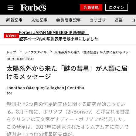
会員登録
ログイン
新着記事
人気記事
会員限定記事
カテゴリ
連載
コ
Forbes JAPAN MEMBERSHIP 新機能｜
NEWS
記事ページ内の広告表示を最小限にしました
トップ
ライフスタイル
太陽系外から来た「謎の彗星」が人類に届けるメッセー
2019.10.06 08:00
太陽系外から来た「謎の彗星」が人類に届
けるメッセージ
Jonathan O&rsquo;Callaghan | Contribu
tor
観測史上2つ目の恒星間天体に関する研究が始まってい
る。8月下旬に、ボリソフ（2I/Borisov）と呼ばれる彗星
をクリミアの天文家ゲナディー・ボリソフが発見した。
この彗星は、2017年に発見されたオウムアムアに次いで
観測史上2つ目の恒星間天体だ。