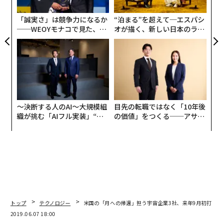
モ
「誠実さ」は競争力になるか
“泊まる”を超えて─エスパシ
──WEOYモナコで見た、く
オが描く、新しい日本のラグ
ら寿司の経営哲学
ジュアリー（中編）
〜決断する人のAI〜大規模組
目先の転職ではなく「10年後
織が挑む「AIフル実装」“使
の価値」をつくる──アサイ
う”企業から“動く”企業へ【N
ンの長期伴走型支援とは
TTドコモビジネス×PwC】
トップ
テクノロジー
米国の「月への帰還」担う宇宙企業3社、来年9月初打ち上
2019.06.07 18:00
編集＝上田裕資