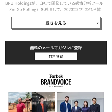
BPU Holdingsが、自社で開発している感情分析ツール
「ZimGo Polling」を利用して、2020年に行われる韓
国・国会議員選挙の結果を予測すると発表した。
続きを見る
ZimGo Pollingは、選挙を含む各分野の世論を測定するA
Iツールだ。あるイベントの期間中に発生するSNS上のデ
ータを分析して、ユーザーの感情や性向を把握する。20
12年に行われた韓国・第18代大統領選挙の際には、大手
無料のメールマガジンに登録
世論調査会社6社よりも精度の高い予測結果をはじきだ
無料登録
したことがある。2018年11月に行われた米国・イリノイ
州知事選挙でも、6か月間にわたり毎日約5億件のデータ
を分析。約2％の得票率の誤差範囲で結果を予測するこ
とに成功している。
ZimGo Pollingの特徴は、スタンプや絵文字、新造語、
革
スラング、方言などを含めた、さまざまな感情表現を分
ク
析することができる点だ。また、文単位ではなく段落単
た「
〜
位でテキストを解析。書き手や情報発信者の内面を分析