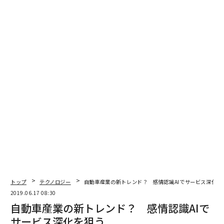
に高まっていくかもしれない。SNS上の反応が結果に直
結するということが証明されれば、それが逆手に取ら
れ、よりポピュリズムを刺激するような、扇情的なパフ
ォーマンスがオンライン上で乱用されていく可能性もあ
る。政策の正しさや真の企業価値を見抜く目が、ユーザ
ー側にはさらに求められていきそうだ。
連載 : AI通信「こんなとこにも人工知能」
過去記事はこちら>>
文＝河鐘基
2026年9月号発売中
トップ
テクノロジー
自動車産業の新トレンド？ 感情認識AIでサービス深化を
2019.06.17 08:30
最新号の購入はこちらから
自動車産業の新トレンド？ 感情認識AIで
サービス深化を狙う