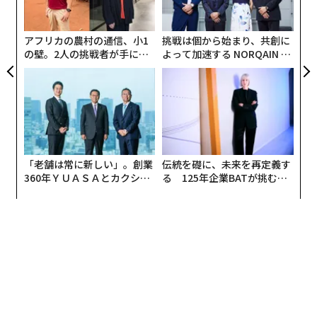
織
すると同時に、マシンラーニングで個人の感情パターン
う
も評価していく。
T
アフリカの農村の通信、小1
挑戦は個から始まり、共創に
の壁。2人の挑戦者が手にし
よって加速する NORQAIN JA
BPU Holdingsの最高戦略責任者であるCraig Burton氏
た「次なる武器」
PAN 特別座談会
はメディア取材に対し、既存の電話および対面方式の調
査方法とは差別化された正確な調査が可能だと答えてい
る。また、ZimGo Pollingを利用することで、世論調査
会社は費用やコストを削減すことができるとも主張して
いる。また、同社オ・サンギュ氏は、ソーシャルネット
「老舗は常に新しい」。創業
伝統を礎に、未来を再定義す
ワークが生活に浸透した“超連結社会”において、既存の
360年ＹＵＡＳＡとカクシン
る 125年企業BATが挑むス
調査とは異なった世論調査方法が必要されていると指
CEO田尻望が語る、AIを超え
モークレスな未来
摘。感情を分析する次世代AIを駆使するなど、よりスマ
る人の価値
ートな分析方法を確立すべきだと主張している。
世論調査を分析するツールが変化を遂げれば、選挙活動
や企業のマーケティング手法も変化していくはずだ。す
でに米国などでは、SNSが選挙活動の主な舞台のひとつ
になっているが、世界的にもオンラインの重要性がさら