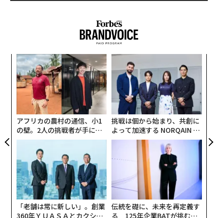
ムの改善を進めることで小型のCPUでも感情分析が可能
になり、車両内への搭載に向け、複数の自動車メーカー
から注目されている状況だ。
革
ク
た「
〜
織
う
T
アフリカの農村の通信、小1
挑戦は個から始まり、共創に
の壁。2人の挑戦者が手にし
よって加速する NORQAIN JA
た「次なる武器」
PAN 特別座談会
ドライバーがリラックスしているのか、退屈しているの
「老舗は常に新しい」。創業
伝統を礎に、未来を再定義す
か、眠いのかなどを正確に識別できれば、その状態に適
360年ＹＵＡＳＡとカクシン
る 125年企業BATが挑むス