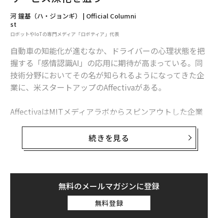
メンバーシップに登録する
河 鐘基（ハ・ジョンギ） | Official Columni
st
ロボットやIoTの専門メディア「ロボティア」代表
自動車の知能化が進むなか、ドライバーの心理状態を把
握する「感情認識AI」の応用に期待が高まっている。同
関連記事
技術分野においてその名が知られるようになってきた企
自動車産業の新トレンド？ 感情認識AIでサービス深化を狙う
業に、米スタートアップのAffectivaがある。
ヒュンダイがイスラエル企業と開発する「負傷レべル予測AI」
AffectivaはMITメディアラボからスピンアウトした企業
だ。同社が開発したAI「Affdex」は、世界87カ国、約75
パソコンのマイクから画面を盗み見る、驚異のハッキング手法
0万人の顔データを学習。表情や声などを同時に分析し
続きを見る
て対象の感情状態を読み取る。
米空港で進む、乗客全員の「顔認証システム」の恐ろしさ
アップルiTunes終了で鮮明になった「ダウンロード時代」の終焉
Affectivaはもともと、動画広告に対する消費者の反応を
評価するAIツールを開発・提供していた。言い換えれ
無料のメールマガジンに登録
ば、AI×アドテク分野の企業だったことになる。これま
無料登録
ではデータ処理もクラウド上で行っていたが、プログラ
advertisement