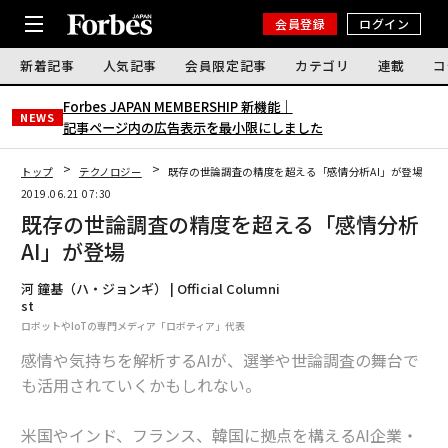
会員登録
ログイン
新着記事
人気記事
会員限定記事
カテゴリ
連載
コ
Forbes JAPAN MEMBERSHIP 新機能｜
NEWS
記事ページ内の広告表示を最小限にしました
トップ
テクノロジー
既存の世論調査の精度を超える「感情分析AI」が登場
2019.06.21 07:30
既存の世論調査の精度を超える「感情分析
AI」が登場
河 鐘基（ハ・ジョンギ） | Official Columni
st
ロボットやIoTの専門メディア「ロボティア」代表
感情や気持ちを解析するAIが、選挙や世論調査の舞台で
も活用されていくかもしれない。
米国やインド、フランス、韓国に拠点を構えるAI企業・