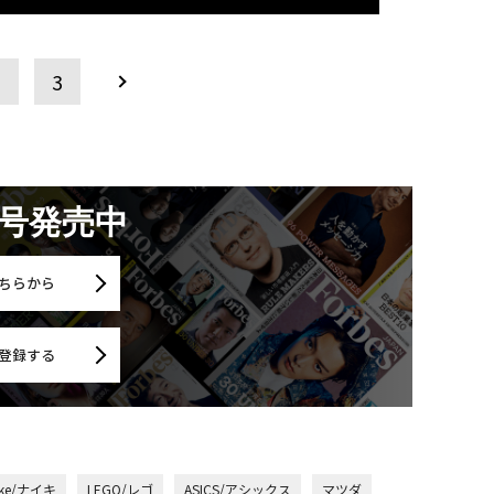
2
3
月号発売中
ちらから
登録する
ike/ナイキ
LEGO/レゴ
ASICS/アシックス
マツダ