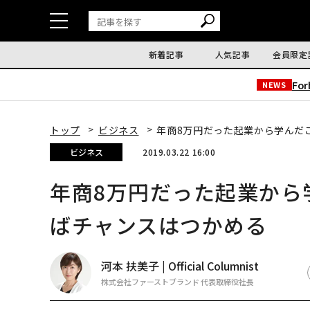
新着記事
人気記事
会員限定
Fo
NEWS
トップ
ビジネス
年商8万円だった起業から学んだ
ビジネス
2019.03.22 16:00
年商8万円だった起業から
ばチャンスはつかめる
河本 扶美子 | Official Columnist
株式会社ファーストブランド 代表取締役社長