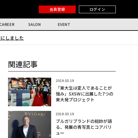
会員登録
ログイン
CAREER
SALON
EVENT
限にしました
関連記事
2019.03.19
「東大生は変人であることが
強み」SXSWに出展した7つの
東大発プロジェクト
2019.03.19
ブルガリブランドの総帥が語
る、発展の青写真とコアバリ
ュー