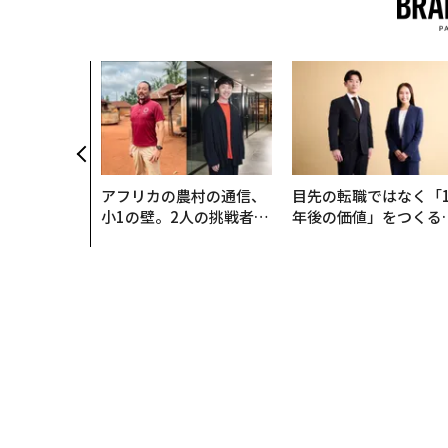
アフリカの農村の通信、
目先の転職ではなく「1
小1の壁。2人の挑戦者が
年後の価値」をつくる
手にした「次なる武器」
─アサインの長期伴走
支援とは