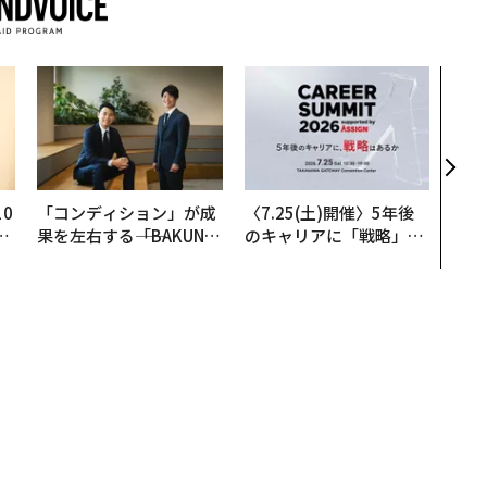
内製
ィン
ジー
代フ
0
「コンディション」が成
〈7.25(土)開催〉5年後
─
果を左右する――「BAKUN
のキャリアに「戦略」は
型
E」のTENTIALが支える
あるか。トップエグゼク
「挑戦者の明日」
ティブのキャリアに触れ
る1日│CAREER SUMMI
T 2026