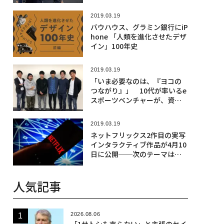
2019.03.19
バウハウス、グラミン銀行にiP
hone 「人類を進化させたデザ
イン」100年史
2019.03.19
「いま必要なのは、『ヨコの
つながり』」 10代が率いるe
スポーツベンチャーが、資金
調達
2019.03.19
ネットフリックス2作目の実写
インタラクティブ作品が4月10
日に公開──次のテーマは
「冒険」
人気記事
2026.08.06
「1サトシも売らない」と主張のセイ