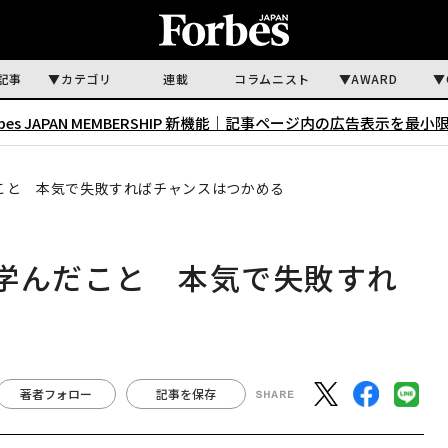
記事
カテゴリ
連載
コラムニスト
AWARD
rbes JAPAN MEMBERSHIP 新機能｜
記事ページ内の広告表示を最小
こと 本気で失敗すればチャンスはつかめる
学んだこと 本気で失敗すれ
著者フォロー
記事を保存