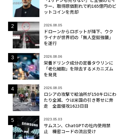
ラー、取得原価割れで約165億円のビ
ットコインを売却
2026.08.05
ドローンからロボットが降下、ウク
ライナが世界初の「無人空挺強襲」
を遂行
2026.08.06
栄養ドリンク成分の定番タウリンに
「老化細胞」を除去するメカニズム
を発見
2026.08.05
ロシアの攻撃で給油所が150キロにわ
たり全滅、ウは米国の引き寄せに奔
走 全面侵攻1623日目
2023.05.03
サムスン、ChatGPTの社内使用禁
止 機密コードの流出受け