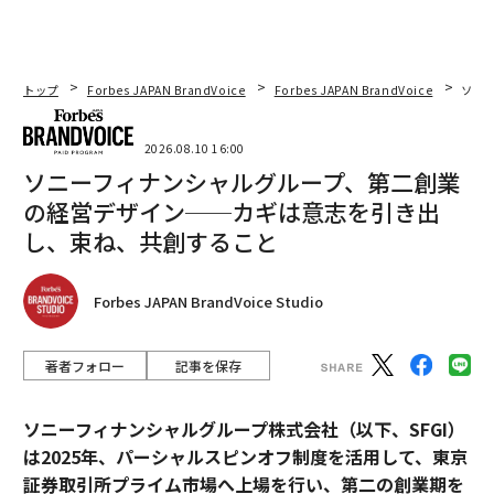
トップ
Forbes JAPAN BrandVoice
Forbes JAPAN BrandVoice
ソニ
2026.08.10 16:00
ソニーフィナンシャルグループ、第二創業
の経営デザイン──カギは意志を引き出
し、束ね、共創すること
Forbes JAPAN BrandVoice Studio
著者フォロー
記事を保存
ソニーフィナンシャルグループ株式会社（以下、SFGI）
は2025年、パーシャルスピンオフ制度を活用して、東京
証券取引所プライム市場へ上場を行い、第二の創業期を