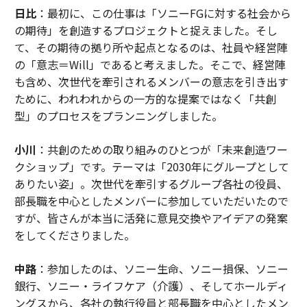
日比
：最初に、この仕事は「ソニーFGに対する社会から
の期待」を創造するプロジェクトと捉えました。そし
て、その期待の拠り所や起点となるのは、社員や経営陣
の「意志＝Will」であると考えました。そこで、経営陣
も含め、次世代を牽引されるメンバーの意志を引き出す
ために、われわれからの一方的な提案ではなく「共創
型」のプロセスをプランニングしました。
小川
：共創のための取り組みのひとつが「未来創造ワー
クショップ」です。テーマは「2030年にグループとして
ありたい姿」。次世代を牽引するグループ各社の役員、
部長職を中心としたメンバーに参加していただいたので
すが、皆さんが本当に活発に意見交換やアイデアの発案
をしてくださりました。
中路
：参加したのは、ソニー生命、ソニー損保、ソニー
銀行、ソニー・ライフケア（介護）、そしてホールディ
ングスから、各社の執行役員と部長職を中心としたメン