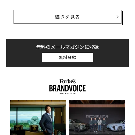
20日夜の試合では、米大学バスケのスター選手であるデ
ューク大のザイオン・ウィリアムソンが激しく切り込ん
続きを見る
だ際、履いていたスニーカーが破れ、膝を負傷した。こ
の出来事の余波は大学バスケ界のみならず、ナイキ帝国
全体にも広がった。
無料のメールマガジンに登録
ウィリアムソンの膝は軽度の捻挫と診断され、深刻なも
無料登録
のではなさそうであるのに対し、ナイキブランドへの長
期的な影響は不透明だ。だが、長期的にどうなるかにか
かわらず、短期的にはこの件から学べる大切なビジネス
上の教訓が2つある。
果を
ア
EN
の
明
た
伝
る
モ