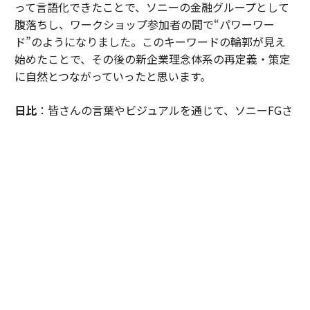
って言語化できたことで、ソニーの金融グループとして
腹落ちし、ワークショップ参加者の間で“パワーワー
ド”のようになりました。このキーワードの輪郭が見え
始めたことで、その後の新企業理念体系の再定義・策定
に自然とつながっていったと思います。
日比
：皆さんの言葉やビジュアルを通じて、ソニーFGさ
んの目指す社会を考えたときに「日本は課題先進国と言
われるが、目指すべきは“感動先進国”なのではないか。
そして、資産寿命や健康寿命だけでなく、これからの時
代において、日本には“感動寿命”という新しい概念が必
要なのではないか」という仮説に至ったのです。この言
葉が引き出されたのは、皆さんの熱量が共鳴しあっての
ことでした。
「感動寿命」を起点とした、型にはまらない新
企業理念体系を策定していった
──ワークショップで得た成果は、新企業理念体系にど