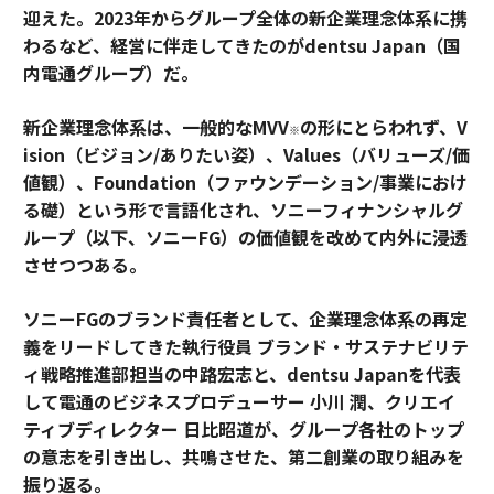
迎えた。2023年からグループ全体の新企業理念体系に携
わるなど、経営に伴走してきたのがdentsu Japan（国
内電通グループ）だ。
新企業理念体系は、一般的なMVV
の形にとらわれず、V
※
ision（ビジョン/ありたい姿）、Values（バリューズ/価
値観）、Foundation（ファウンデーション/事業におけ
る礎）という形で言語化され、ソニーフィナンシャルグ
ループ（以下、ソニーFG）の価値観を改めて内外に浸透
させつつある。
ソニーFGのブランド責任者として、企業理念体系の再定
義をリードしてきた執行役員 ブランド・サステナビリテ
ィ戦略推進部担当の中路宏志と、dentsu Japanを代表
して電通のビジネスプロデューサー 小川 潤、クリエイ
ティブディレクター 日比昭道が、グループ各社のトップ
の意志を引き出し、共鳴させた、第二創業の取り組みを
振り返る。