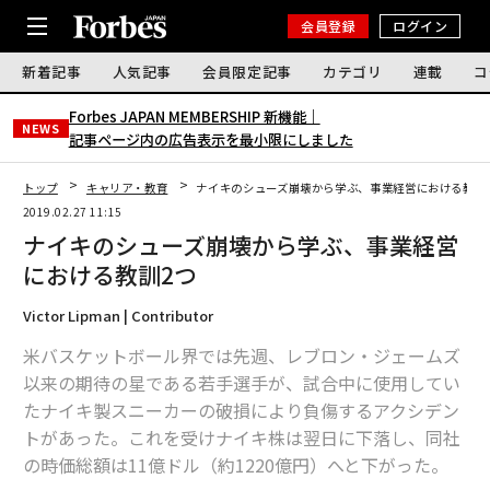
会員登録
ログイン
新着記事
人気記事
会員限定記事
カテゴリ
連載
コ
Forbes JAPAN MEMBERSHIP 新機能｜
NEWS
記事ページ内の広告表示を最小限にしました
トップ
キャリア・教育
ナイキのシューズ崩壊から学ぶ、事業経営における教訓
2019.02.27 11:15
ナイキのシューズ崩壊から学ぶ、事業経営
における教訓2つ
Victor Lipman | Contributor
米バスケットボール界では先週、レブロン・ジェームズ
以来の期待の星である若手選手が、試合中に使用してい
たナイキ製スニーカーの破損により負傷するアクシデン
トがあった。これを受けナイキ株は翌日に下落し、同社
の時価総額は11億ドル（約1220億円）へと下がった。