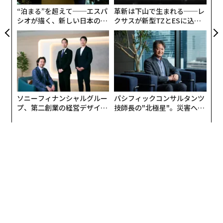
“泊まる”を超えて──エスパ
革新は下山で生まれる──レ
シオが描く、新しい日本のラ
クサスが新型TZとESに込め
グジュアリー（前編）
た「DISCOVER」の哲学
ソニーフィナンシャルグルー
パシフィックコンサルタンツ
プ、第二創業の経営デザイン
技師長の"北極星"。災害への
──カギは意志を引き出し、
無力感を乗り越え見つけた、
束ね、共創すること
防災一筋20年の答え