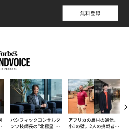
無料登録
“泊
スパ
日本
（前
規
パシフィックコンサルタ
アフリカの農村の通信、
実
ンツ技師長の"北極星"。
小1の壁。2人の挑戦者が
動
災害への無力感を乗り越
手にした「次なる武器」