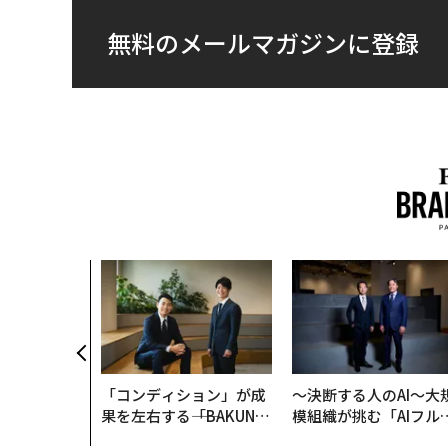
無料のメールマガジンに登録
「コンディション」が成
〜決断する人のAI〜大
果を左右する――「BAKUN
模組織が挑む「AIフル
E」のTENTIALが支える
装」“使う”企業から“