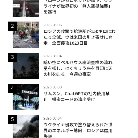
ライナが世界初の「無人空挺強襲」
を遂行
2026.08.05
ロシアの攻撃で給油所が150キロにわ
たり全滅、ウは米国の引き寄せに奔
走 全面侵攻1623日目
2026.08.04
暗い空にペルセウス座流星群の流れ
星を探し、はくちょう座を目印に天
の川を辿る 今週の夜空
2023.05.03
サムスン、ChatGPTの社内使用禁
止 機密コードの流出受け
2026.08.04
ウクライナ侵攻で塗り替えられた世
界のエネルギー地図 ロシアは信用
失墜