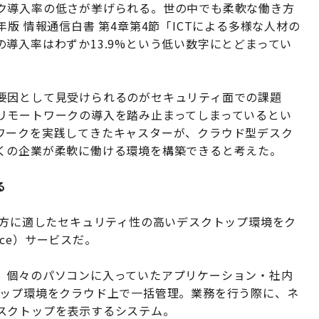
ク導入率の低さが挙げられる。世の中でも柔軟な働き方
版 情報通信白書 第4章第4節「ICTによる多様な人材の
導入率はわずか13.9%という低い数字にとどまってい
要因として見受けられるのがセキュリティ面での課題
リモートワークの導入を踏み止まってしまっているとい
ワークを実践してきたキャスターが、クラウド型デスク
くの企業が柔軟に働ける環境を構築できると考えた。
る
軟な働き方に適したセキュリティ性の高いデスクトップ環境をク
rvice）サービスだ。
、個々のパソコンに入っていたアプリケーション・社内
トップ環境をクラウド上で一括管理。業務を行う際に、ネ
スクトップを表示するシステム。