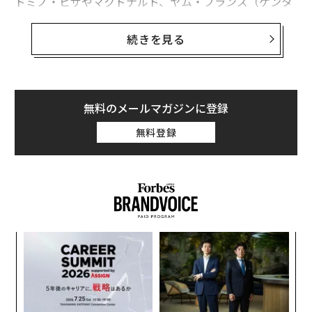
ドミノ・ピザやマクドナルド、ヤム・ブランズ（ケンタ
ッキー・フライド・チキン、ピザハット所有）、ウェン
ディーズなどの株主は、サプライチェーンで使用する水
続きを見る
資源や温室効果ガス排出量を削減するため、企業が厳し
い目標を設定することを望んでいる。
ファストフード市場は5700億ドル（約63兆円）で、その
無料のメールマガジンに登録
店舗数は世界で12万軒に及ぶ。
無料登録
翻訳・編集＝出田静
模組
ア
2026年9月号発売中
“使
の
【N
た
「
C】
最新号の購入はこちらから
左右
T