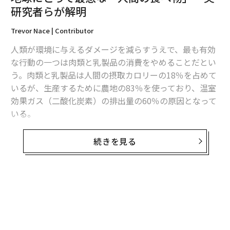
研究者らが解明
advertisement
Trevor Nace | Contributor
人類が環境に与えるダメージを減らすうえで、最も有効
な行動の一つは肉類と乳製品の消費をやめることだとい
う。肉類と乳製品は人間の摂取カロリーの18％を占めて
いるが、生産するために農地の83％を使っており、温室
効果ガス（二酸化炭素）の排出量の60％の原因となって
いる。
これは学術誌「サイエンス」に掲載された論文で示され
続きを見る
たデータだ。オックスフォード大学とスイスの研究機関
LCA Research Groupの研究チームらは、世界の4万近い
農場を対象としたデータベースを構築した。調査範囲は
119カ国に及び、世界で消費される食料の90％をカバー
しているという。
調査では水の使用量や温室効果ガスの排出量を調べ、大