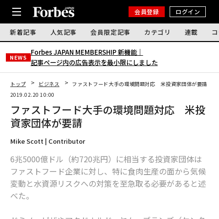
会員登録
ログイン
新着記事
人気記事
会員限定記事
カテゴリ
連載
コ
Forbes JAPAN MEMBERSHIP 新機能｜
NEWS
記事ページ内の広告表示を最小限にしました
トップ
ビジネス
ファストフード大手の環境問題対応 米投資家団体が要請
2019.02.20 10:00
ファストフード大手の環境問題対応 米投
資家団体が要請
Mike Scott | Contributor
6兆5000億ドル（約720兆円）に相当する投資家団体は
ファストフード企業に対し、特に食肉生産の面から気候
変動と水資源リスクへの対策を至急取る必要があると述
べた。