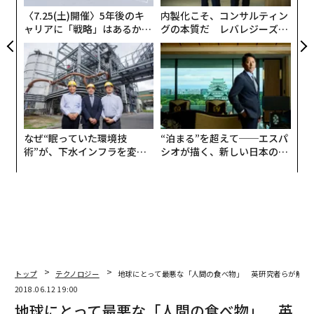
日
〈7.25(土)開催〉5年後のキ
内製化こそ、コンサルティン
メンバーシップに登録する
ャリアに「戦略」はあるか。
グの本質だ レバレジーズが
トップエグゼクティブのキャ
実践する、次世代ファームの
リアに触れる1日│CAREER S
全貌
UMMIT 2026
関連記事
地球にとって最悪な「人間の食べ物」 英研究者らが解明
なぜ“眠っていた環境技
“泊まる”を超えて──エスパ
術”が、下水インフラを変え
シオが描く、新しい日本のラ
たのか──産総研×月島JFE
グジュアリー（前編）
朝食はいつ食べるのがベスト？ 栄養士に聞いてみた
アクアソリューションの10年
「プラごみ」で死ぬクジラと、急成長するアジアの責任
身近な人にお金を貸してはいけない6つの理由
麻薬より危険「食べるのをやめられなくなる食品」リスト
トップ
テクノロジー
地球にとって最悪な「人間の食べ物」 英研究者らが解明
2018.06.12 19:00
タグ：
マクドナルド
ピザハット
ウェンディーズ
地球にとって最悪な「人間の食べ物」 英