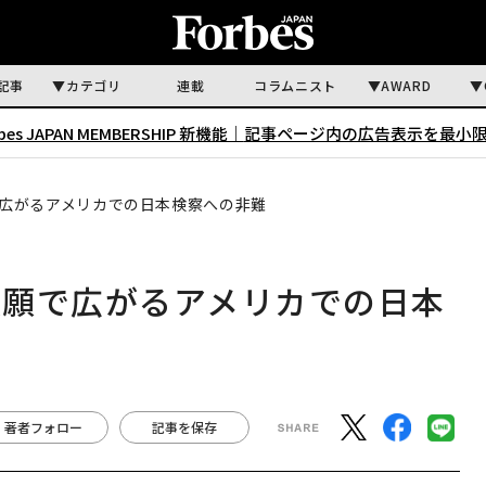
記事
カテゴリ
連載
コラムニスト
AWARD
rbes JAPAN MEMBERSHIP 新機能｜
記事ページ内の広告表示を最小
広がるアメリカでの日本検察への非難
嘆願で広がるアメリカでの日本
著者フォロー
記事を保存