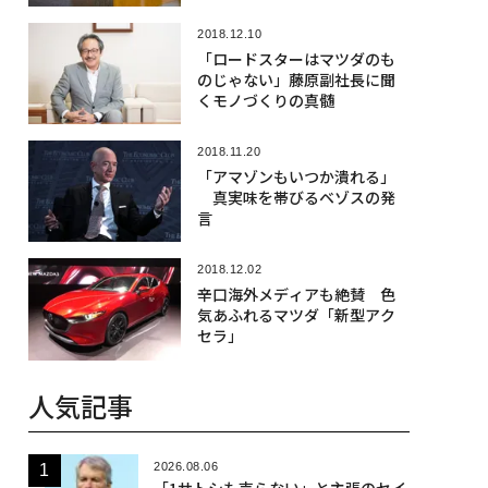
2018.12.10
「ロードスターはマツダのも
のじゃない」藤原副社長に聞
くモノづくりの真髄
2018.11.20
「アマゾンもいつか潰れる」
真実味を帯びるベゾスの発
言
2018.12.02
辛口海外メディアも絶賛 色
気あふれるマツダ「新型アク
セラ」
人気記事
2026.08.06
「1サトシも売らない」と主張のセイ