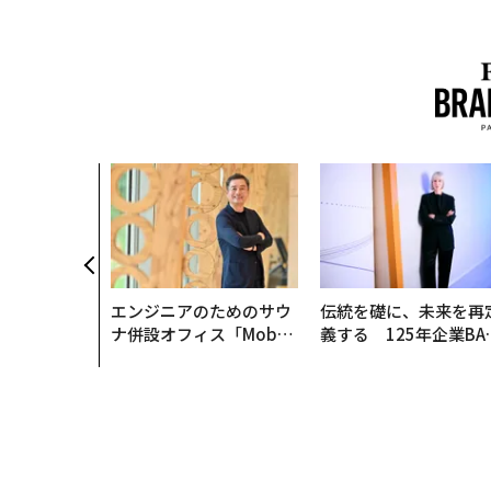
エンジニアのためのサウ
伝統を礎に、未来を再
ナ併設オフィス「Mobiu
義する 125年企業BA
s Park」がオープン──
が挑むスモークレスな
タマディックが健康経営
来
を徹底する理由