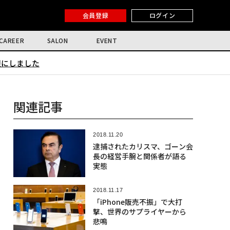
会員登録
ログイン
CAREER
SALON
EVENT
限にしました
関連記事
2018.11.20
逮捕されたカリスマ、ゴーン会
長の経営手腕と関係者が語る
実態
2018.11.17
「iPhone販売不振」で大打
撃、世界のサプライヤーから
悲鳴