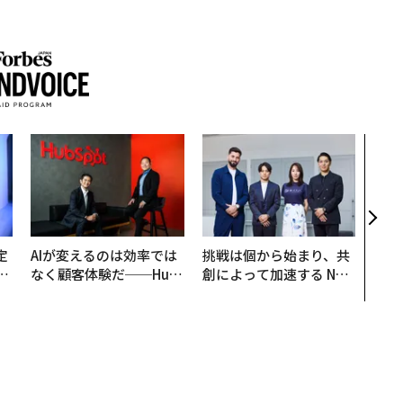
アフ
小1
手に
定
AIが変えるのは効率では
挑戦は個から始まり、共
T
なく顧客体験だ──Hub
創によって加速する NOR
未
Spot Japanが語る「Gr
QAIN JAPAN 特別座談会
ow Better」な組織のつ
くり方