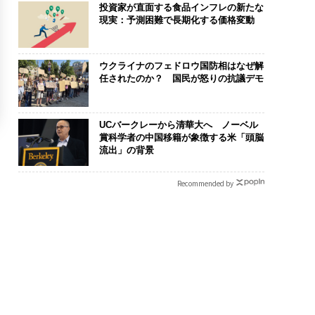
投資家が直面する食品インフレの新たな
現実：予測困難で長期化する価格変動
ウクライナのフェドロウ国防相はなぜ解
任されたのか？ 国民が怒りの抗議デモ
UCバークレーから清華大へ ノーベル
賞科学者の中国移籍が象徴する米「頭脳
流出」の背景
Recommended by