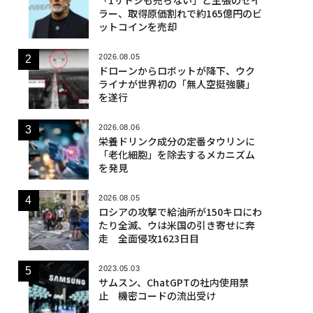
ラー、取得原価割れで約165億円のビ
ットコインを売却
2026.08.05
ドローンからロボットが降下、ウク
ライナが世界初の「無人空挺強襲」
を遂行
2026.08.06
栄養ドリンク成分の定番タウリンに
「老化細胞」を除去するメカニズム
を発見
2026.08.05
ロシアの攻撃で給油所が150キロにわ
たり全滅、ウは米国の引き寄せに奔
走 全面侵攻1623日目
2023.05.03
サムスン、ChatGPTの社内使用禁
止 機密コードの流出受け