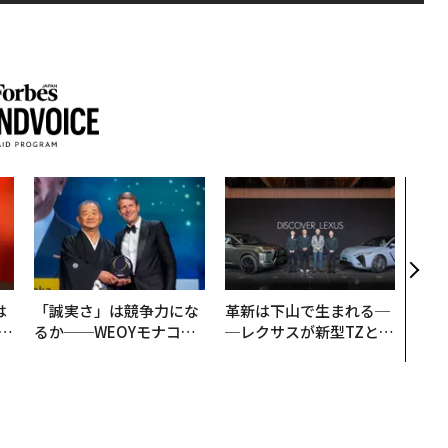
「老
創業
カク
る、
は
「誠実さ」は競争力にな
革新は下山で生まれる─
b
るか──WEOYモナコで
─レクサスが新型TZとE
r
見た、くら寿司の経営哲
Sに込めた「DISCOVE
つ
学
R」の哲学