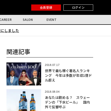
会員登録
ログイン
CAREER
SALON
EVENT
限にしました
関連記事
2018.07.17
世界で最も稼ぐ著名人ランキ
ング 今年は多数が年収1億ド
ル超え
2018.08.04
あなたは飲める？ スウェー
デンの「下水ビール」 国内
外で反響呼ぶ