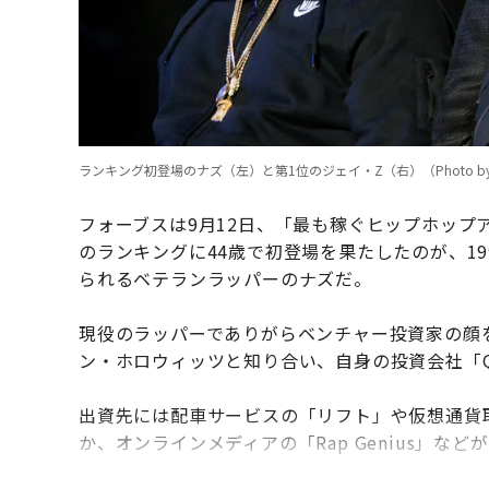
ランキング初登場のナズ（左）と第1位のジェイ・Z（右）（Photo by Frazer Har
フォーブスは9月12日、「最も稼ぐヒップホップ
のランキングに44歳で初登場を果たしたのが、1
られるベテランラッパーのナズだ。
現役のラッパーでありがらベンチャー投資家の顔
ン・ホロウィッツと知り合い、自身の投資会社「QueensB
出資先には配車サービスの「リフト」や仮想通貨
か、オンラインメディアの「Rap Genius」など