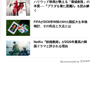
ハリウッド映画が教える「価値創造」の
本質──『プラダを着た悪魔2』を読み解
く
FIFAが2030年W杯の64カ国拡大を本格
検討、その利点と欠点とは
Netflix『鉄槌教師』が2026年最高の韓
国ドラマと評される理由
Recommended by