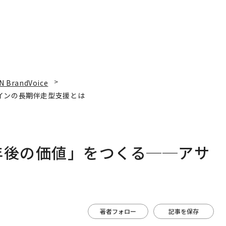
N BrandVoice
インの長期伴走型支援とは
年後の価値」をつくる──アサ
は
著者フォロー
記事を保存