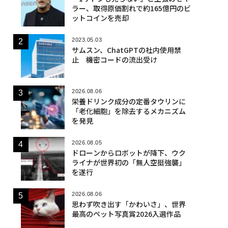
ラー、取得原価割れで約165億円のビ
ットコインを売却
2023.05.03
サムスン、ChatGPTの社内使用禁
止 機密コードの流出受け
2026.08.06
栄養ドリンク成分の定番タウリンに
「老化細胞」を除去するメカニズム
を発見
2026.08.05
ドローンからロボットが降下、ウク
ライナが世界初の「無人空挺強襲」
を遂行
2026.08.06
思わず吹き出す「かわいさ」、世界
最高のペット写真賞2026入選作品