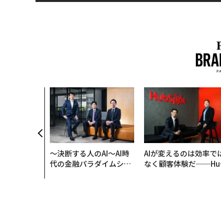
〜決断する人のAI〜AI時
AIが変えるのは効率で
代の金融パラダイムシフ
なく顧客体験だ──Hu
ト、「超個別化」の核心
Spot Japanが語る「G
【MUFG×ウェルスナビ
ow Better」な組織の
×PwC】
くり方