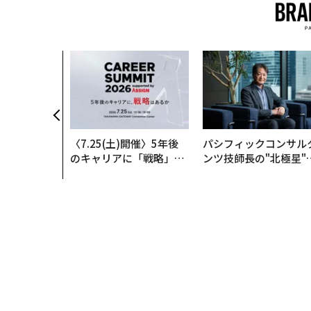
〈7.25(土)開催〉5年後
パシフィックコンサル
のキャリアに「戦略」は
ンツ技師長の"北極星"
あるか。トップエグゼク
災害への無力感を乗り
ティブのキャリアに触れ
え見つけた、防災一筋2
る1日│CAREER SUMMI
年の答え
T 2026