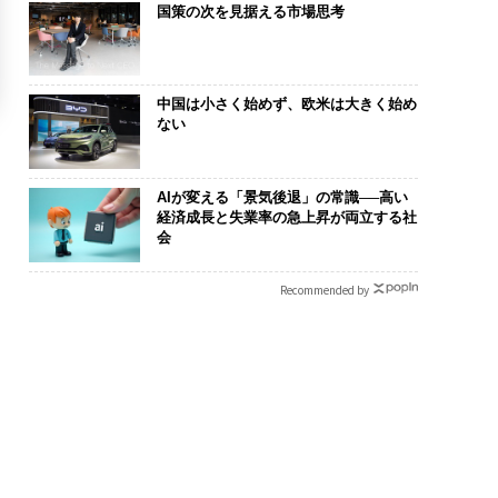
国策の次を見据える市場思考
中国は小さく始めず、欧米は大きく始め
ない
AIが変える「景気後退」の常識──高い
経済成長と失業率の急上昇が両立する社
会
Recommended by