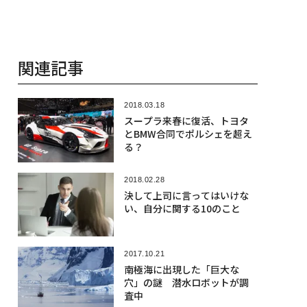
関連記事
2018.03.18
スープラ来春に復活、トヨタ
とBMW合同でポルシェを超え
る？
2018.02.28
決して上司に言ってはいけな
い、自分に関する10のこと
2017.10.21
南極海に出現した「巨大な
穴」の謎 潜水ロボットが調
査中