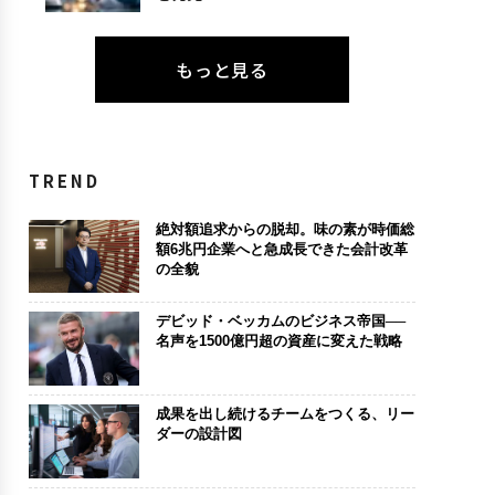
もっと見る
TREND
絶対額追求からの脱却。味の素が時価総
額6兆円企業へと急成長できた会計改革
の全貌
デビッド・ベッカムのビジネス帝国──
名声を1500億円超の資産に変えた戦略
成果を出し続けるチームをつくる、リー
ダーの設計図