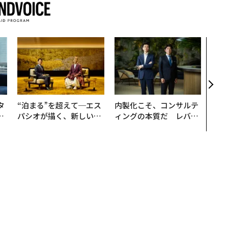
「老
創業
カク
る、
タ
“泊まる”を超えて─エス
内製化こそ、コンサルテ
。
パシオが描く、新しい日
ィングの本質だ レバレ
越
本のラグジュアリー（中
ジーズが実践する、次世
0
編）
代ファームの全貌