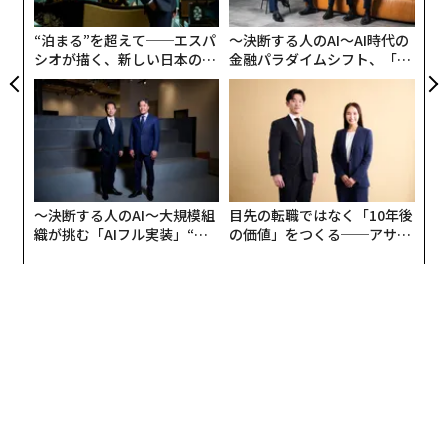
T
・数カ月のプロジェクトが終わったから、次のプロジェ
日
“泊まる”を超えて──エスパ
〜決断する人のAI〜AI時代の
クトまで羽を伸ばす
シオが描く、新しい日本のラ
金融パラダイムシフト、「超
グジュアリー（前編）
個別化」の核心 【MUFG×ウ
多くの人にとってはこれが普通で、昔からこうやってき
ェルスナビ×PwC】
たと答えるだろうが、はたして本当にこの休息の取り方
で良いのだろうか？
私は、そうではないと考える。根本的に、仕事でパフォ
〜決断する人のAI〜大規模組
目先の転職ではなく「10年後
ーマンスを上げるためには、何よりもまず疲れをとって
織が挑む「AIフル実装」“使
の価値」をつくる──アサイ
リラックスした状態を作る必要がある。
う”企業から“動く”企業へ【N
ンの長期伴走型支援とは
TTドコモビジネス×PwC】
試しに、身体的に疲れ果てた状態（例えばプロジェクト
が佳境で休む間もなく、残業がどんどん重なり、睡眠が
短くなる状態）を思い浮かべてほしい。もしくは精神的
に追い詰められた状態（上司からプレッシャーをかけら
れ続け、納期が明日に迫っている焦りがある状態、けど
周りにサポートしてくれる人がいない状態など）でも良
い。