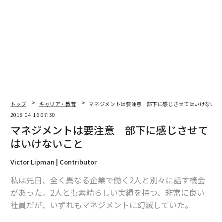
極端なシチュエーションかもしれないが、このような状
態の中で落ち着いて物事を受け止め、新たな選択肢を生
み出し、良い意志決定ができるだろうか。おそらく、難
しいだろう。その状態では、パフォーマンスを上げられ
るようなサイクルをつくり出すことはできない。
多くの研究結果からも、自分自身の実体験からも、パフ
トップ
キャリア・教育
マネジメントは要注意 部下に感じさせてはいけないこ
ォーマンスを上げるためにまず「心身ともに良い状態を
2018.04.16 07:30
作る」ことが大事であることがわかっている。パフォー
マネジメントは要注意 部下に感じさせて
マンスを上げる・保つためには、身体的な疲労を意識し
はいけないこと
て軽減させる必要があるし、ネガティブな感情や精神的
な重圧などにも常に対処している必要がある。
Victor Lipman | Contributor
私は先日、全く異なる企業で働く2人と別々に話す機会
次ページ ＞
「戦略的な休息」とは
があった。2人とも素晴らしい実績を持つ、非常に良い
社員だが、いずれもマネジメントに幻滅していた。
1
2