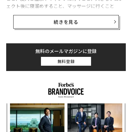
ェクト後に寝溜めすること、マッサージに行くこと
等々、「休息のとり方」はたくさんあると思う。
続きを見る
いろいろな「休息」があるし、頻度も人によって違うと
思うが、そもそも休息とは何のためにとるものなのだろ
うか？
無料のメールマガジンに登録
私が個人的に行ってきたビジネスパーソンへのインタビ
無料登録
ューを通して見えてきたことは、「休息＝しっかり休ん
でパフォーマンスを生み出す土台を作るもの」ではな
く、「休息＝仕事の報酬としてとるもの」と捉えている
人が非常に多いということだった。
例を挙げるとこんな感じだ。
内
・仕事がようやくひと段落したから、少しだけ休息をと
グ
る
実
「
・月曜〜金曜だけでなく週末も頑張って働いたから、日
全
左右
曜だけはゆっくり寝る