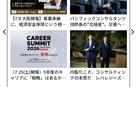
外国人にとって危険な10の旅先、特に女性は要警戒の各国
る
モ
睡眠改善で仕事のパフォーマンス向上 良い眠りを得る5つの方法
【7/8 大阪開催】事業承継
パシフィックコンサルタンツ
に、経済安全保障という視点
技師長の"北極星"。災害への
「人生を変える授業」から考える、セルフマネジメントに必要なこと
が加わるとき──経営者が問
無力感を乗り越え見つけた、
われる新たな判断軸
防災一筋20年の答え
「自力億万長者」に共通する、5つの特徴と7つの誤解
タグ：
LEGO/レゴ
〈7.25(土)開催〉5年後のキ
内製化こそ、コンサルティン
ャリアに「戦略」はあるか。
グの本質だ レバレジーズが
advertisement
トップエグゼクティブのキャ
実践する、次世代ファームの
リアに触れる1日│CAREER S
全貌
UMMIT 2026
編集＝遠藤宗生