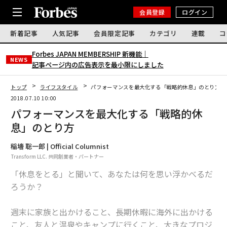
会員登録
ログイン
新着記事
人気記事
会員限定記事
カテゴリ
連載
コ
Forbes JAPAN MEMBERSHIP 新機能｜
NEWS
記事ページ内の広告表示を最小限にしました
トップ
ライフスタイル
パフォーマンスを最大化する「戦略的休息」のとり方
2018.07.10 10:00
パフォーマンスを最大化する「戦略的休
息」のとり方
稲墻 聡一郎 | Official Columnist
Transform LLC. 共同創業者・パートナー
「休息をとる」と聞いて、あなたは何を思い浮かべるだ
ろうか？
週末に家族と出かけること、長期休暇に海外に出かける
こと、友人と温泉やキャンプに行くこと、大きなプロジ