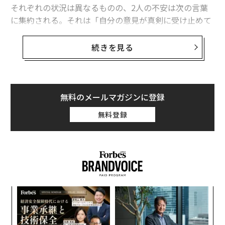
それぞれの状況は異なるものの、2人の不安は次の言葉
に集約される。それは「自分の意見が真剣に受け止めて
文＝稲墻 聡一郎
もらえない」というものだ。
続きを見る
2人とも思慮深い人物だが、会社の問題に関して自分が
2026年9月号発売中
抱く懸念が全面的に否定されていると感じていた。多く
の従業員が「自分の声に耳を傾けてくれない」「自分の
最新号の購入はこちらから
意見は重要ではない」「自分は尊重されていない」と感
無料のメールマガジンに登録
じていれば、今後マネジメントにとって問題が生じる可
無料登録
能性が高いだろう。
メンバーシップに登録する
関連記事
目
の
マネジメントは要注意 部下に感じさせてはいけないこと
ン
伝