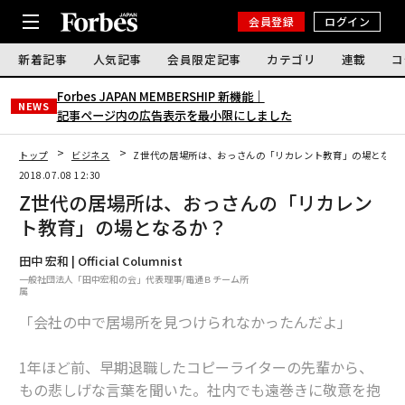
会員登録
ログイン
新着記事
人気記事
会員限定記事
カテゴリ
連載
コ
Forbes JAPAN MEMBERSHIP 新機能｜
NEWS
記事ページ内の広告表示を最小限にしました
トップ
ビジネス
Z世代の居場所は、おっさんの「リカレント教育」の場となる
2018.07.08 12:30
Z世代の居場所は、おっさんの「リカレン
ト教育」の場となるか？
田中 宏和 | Official Columnist
一般社団法人「田中宏和の会」代表理事/電通Ｂチーム所
属
「会社の中で居場所を見つけられなかったんだよ」
1年ほど前、早期退職したコピーライターの先輩から、
もの悲しげな言葉を聞いた。社内でも遠巻きに敬意を抱