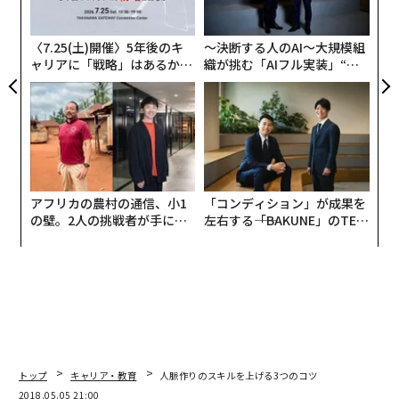
から勘当を言い渡され、2度の起業と1カ月の会社員生活
C
を経て、100万円のクラウドファンディングを成功さ
る
〈7.25(土)開催〉5年後のキ
〜決断する人のAI〜大規模組
せ、24時間365日無料で使用できるコワーキングスペー
ャリアに「戦略」はあるか。
織が挑む「AIフル実装」“使
ス「Chat Base」を東京で運営している。
トップエグゼクティブのキャ
う”企業から“動く”企業へ【N
リアに触れる1日│CAREER S
TTドコモビジネス×PwC】
UMMIT 2026
その若き起業家、井上拓美くんは、Chat Baseの運営会
社「MIKKE」の代表も務める。「すべての人を“クリエイ
ター”と再定義し、Chat Baseでは“クリエイターのため
のベーシックインカム”として、お金が無くても寝泊まり
アフリカの農村の通信、小1
「コンディション」が成果を
ができ、シャワーが使え、食べ物がある環境を用意して
の壁。2人の挑戦者が手にし
左右する――「BAKUNE」のTEN
います」
た「次なる武器」
TIALが支える「挑戦者の明
日」
そして、ここに集まったデザイナーやエンジニア、写真
家などが、クライアントに対して、アプリやWebサイ
ト、ロゴデザインの制作、さまざまな企画の提案を行う
などしてビジネスを回しているという。
トップ
キャリア・教育
人脈作りのスキルを上げる3つのコツ
明日の食住を心配することなく、安心してクリエーショ
2018.05.05 21:00