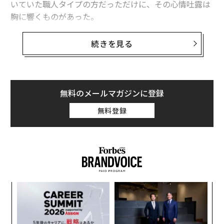
いていた職人タイプの方だっただけに、その心情吐露は
胸に響くものがあった。
先月、政府は「人生100年時代構想会議」での検討を経
続きを見る
た「骨太の方針」として、社会人の「リカレント教育」
を挙げ、情報技術の技能向上などの講座を受ける人への
助成金の給付率を4割に倍増するといった支援策を打ち
出した。
無料のメールマガジンに登録
無料登録
なにしろ「リカレント教育」だ。日本語にすると「学び
直し教育」となるが、なにやら「もう一度高校時代に戻
ってやり直せ」と命じられているようにも聞こえる。で
は、果たしてどこで何を学び直せばいいのだろうか。
メンバーが雑談する時間を確保
ナ併
“
k」
オ
先日、23歳の起業家と会った。「お金ってダルい時な
ック
ジ
「
い？」と言い放つ北海道育ちの青年は、高校卒業後、家
由
3