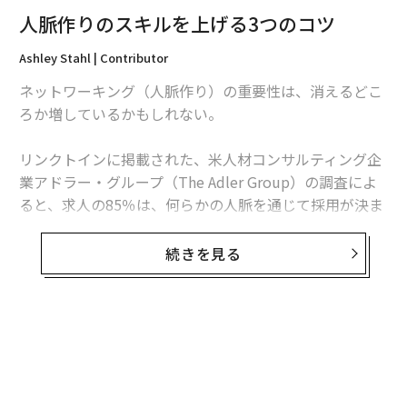
ンに打ち込む。さらに1日に2回ほど、基本的に作業しな
人脈作りのスキルを上げる3つのコツ
い時間が設けられており、ここでメンバー間の雑談が生
まれるような仕掛けだ。「ZATSUDAN」と呼ばれるこの
Ashley Stahl | Contributor
時間からは、さまざまな新しいアイディアが生まれてく
ネットワーキング（人脈作り）の重要性は、消えるどこ
る。
ろか増しているかもしれない。
初対面でもふた言目には「ヤバい」と言うスーパーカジ
リンクトインに掲載された、米人材コンサルティング企
ュアルな感性と、近未来を感じさせる深遠なビジョンを
業アドラー・グループ（The Adler Group）の調査によ
繰り出す理性を兼ね備えた井上くんには、明らかな次世
ると、求人の85％は、何らかの人脈を通じて採用が決ま
代を感じた。「ひょっとしてZ世代？」と聞くと、「199
っている。自分のネットワーキング能力を考え直すには
4年生まれなんで、ぎりミレニアルなんすよー」とのこ
十分な数字だろう。夢の仕事を手に入れる上で、ネット
続きを見る
と。まあ、“ほぼZ世代”ということか、と納得した。
ワーキングは欠かせないものかもしれない。
さて、井上くんたちが運営するChat Baseだが、ホテル
コネを増やしておけば、1か月先であれ1年先であれ、転
のエントランス部分にあり、ギャラリーのようなホテル
職活動を始めるときに必ず役に立つはずだ。報酬調査サ
のフロントとコワーキングスペースが融合するつくりに
イト「ペイスケール（PayScale）」によると、およそ70
なっている。ホテルの運営を兼ねることで、全体のオペ
～80％の求人情報はどこにも掲載されない。さまざまな
レーションコストを吸収するので、メンバー無料が実現