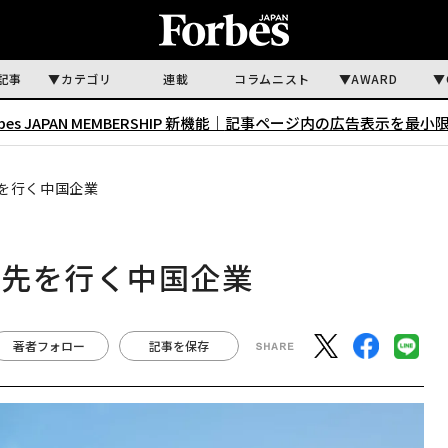
記事
カテゴリ
連載
コラムニスト
AWARD
rbes JAPAN MEMBERSHIP 新機能｜
記事ページ内の広告表示を最小
を行く中国企業
の先を行く中国企業
著者フォロー
記事を保存