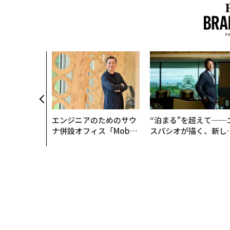
エンジニアのためのサウ
“泊まる”を超えて──
ナ併設オフィス「Mobiu
スパシオが描く、新し
s Park」がオープン──
日本のラグジュアリー
タマディックが健康経営
（前編）
を徹底する理由