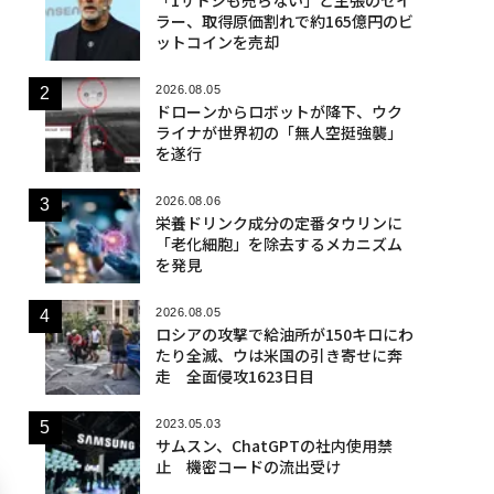
ラー、取得原価割れで約165億円のビ
ットコインを売却
2026.08.05
ドローンからロボットが降下、ウク
ライナが世界初の「無人空挺強襲」
を遂行
2026.08.06
栄養ドリンク成分の定番タウリンに
「老化細胞」を除去するメカニズム
を発見
2026.08.05
ロシアの攻撃で給油所が150キロにわ
たり全滅、ウは米国の引き寄せに奔
走 全面侵攻1623日目
2023.05.03
サムスン、ChatGPTの社内使用禁
止 機密コードの流出受け