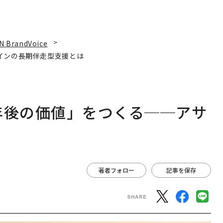
N BrandVoice
インの長期伴走型支援とは
年後の価値」をつくる──アサ
は
著者フォロー
記事を保存