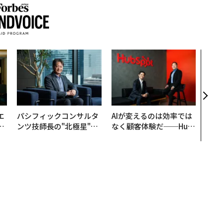
革新
─レ
Sに
R」
エ
パシフィックコンサルタ
AIが変えるのは効率では
い
ンツ技師長の"北極星"。
なく顧客体験だ──Hub
災害への無力感を乗り越
Spot Japanが語る「Gr
え見つけた、防災一筋20
ow Better」な組織のつ
年の答え
くり方