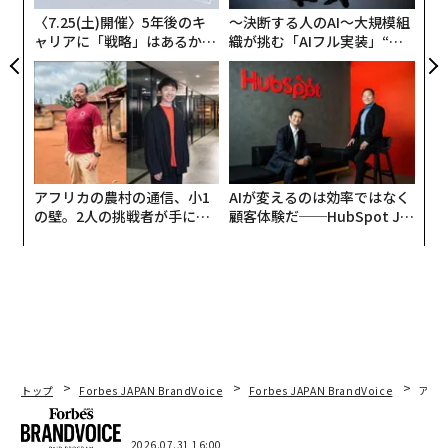
が、本当に大丈夫ですか、悠々自適なセカンドライフが
〈7.25(土)開催〉5年後のキ
〜決断する人のAI〜大規模組
ャリアに「戦略」はあるか。
織が挑む「AIフル実装」“使
送れますか？と。年金にプラスして月に20万円ほど使う
トップエグゼクティブのキャ
う”企業から“動く”企業へ【N
とすれば、40年間でおよそ1億円かかりますが、それく
リアに触れる1日│CAREER S
TTドコモビジネス×PwC】
らいは持っていますか、と。
UMMIT 2026
お金がなくてやりたいこともできず、下流老人になりた
くないなら、現役のうちに資産形成をしないといけませ
ん。その一つの方法として、「40代、50代のうちに中小
アフリカの農村の通信、小1
AIが変えるのは効率ではなく
の壁。2人の挑戦者が手にし
顧客体験だ──HubSpot Ja
企業を買収し、自らオーナー社長となりませんか」とい
た「次なる武器」
panが語る「Grow Better」
うのが私からの提案です。元気に働けるうちはバリバリ
な組織のつくり方
働き、70歳ぐらいまで思う存分に社長をすれば、豊かな
老後を過ごすのに十分な、数億円億程度の資産を形成す
るのは全く難しいことではありません。
──新しい提言ですね。
トップ
Forbes JAPAN BrandVoice
Forbes JAPAN BrandVoice
アフ
三戸
: この「オーナー社長」というのがポイントです。F
orbes の読者の方はピンとくるかと思いますが、世界長
2026.07.31 16:00