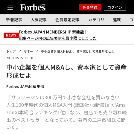
会員登録
ログイン
新着記事
人気記事
会員限定記事
カテゴリ
連載
コ
Forbes JAPAN MEMBERSHIP 新機能｜
NEWS
記事ページ内の広告表示を最小限にしました
トップ
マネー
中小企業を個人M&Aし、資本家として資産形成せよ
2018.05.27 10:30
中小企業を個人M&Aし、資本家として資産
形成せよ
Forbes JAPAN 編集部
『サラリーマンは300万円で小さな会社を買いなさい
人生100年時代の個人M&A入門 (講談社+α新書)』がAma
zonの本総合ランキング1位になり、書店でも売り切れ続
出のベストセラーとなっている。著者の三戸政和氏に聞
いた。