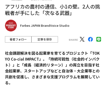
アフリカの農村の通信、小1の壁。2人の挑
者番付にランクインする大富豪や、
Forbes JAPANの日本長者番付上位50人
のなかに、おそ
戦者が手にした「次なる武器」
らく雇われ社長は一人もいませんね。
Forbes JAPAN BrandVoice Studio
彼らが大きな資産を形成ができるのは、経営者だからで
はなく、資本家だからです。例えば日本1位のソフトバ
著者フォロー
記事を保存
ンクの孫正義氏さんの年間の役員報酬は1億3000万円で
すが、保有する株式の配当金がおよそ95億円入ります。
社会課題解決を図る起業家を育てるプロジェクト「TOK
YO Co-cial IMPACT」。
「持続可能性（社会的インパク
利益がきちんと出ている企業のオーナー社長であれば、
ト）」と「成長（経済的リターン）」の両立を目指す社
自分の役員報酬は自分で決め、必要経費も自由に使うこ
会起業家、スタートアップなどと自治体・大企業等との
とができる。また、奥さんを役員にして金庫番（経理）
共創を促進し、さまざまな支援プログラムを展開してい
などの仕事をしてもらい、役員報酬を支払い、ダブルイ
る。
ンカムにすることもできる。配当金の支払いも可能で
す。それだけで十年あれば数億円の収入を得られるでし
2026年5月のデモデイでは、アクセラレーションプログ
ょう。
ラムに参加したスタートアップ5社がピッチ大会形式で