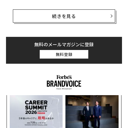
──『サラリーマンは300万円で小さな会社を買いなさ
続きを見る
い』とは衝撃的なタイトルです。
三戸
: 主に中堅企業や大企業のマネージャー職に就いて
いる40代、50代の方に向けて、新しいセカンドライフと
無料のメールマガジンに登録
して個人で中小企業のM&Aを提言しています。このまま
無料登録
いけば、60歳から65歳で引退というのが見えている人は
多いでしょう。しかしそれはあまりにも早い。一流企業
に入って一生懸命働いてきて、まだまだ働けるのに、あ
る日いきなりすることがなくなります。
リンダ・グラットン教授とアンドリュー・スコット教授
の共著『LIFE SHIFT』によれば、われわれはこれまで人
〜
金
生80年と思っていたよりも20年ほど長生きするようで
個
す。それが本当なら残り35年から40年もの間、貯金を切
“
ェ
オ
り崩して生きていくことになる。将来、年金の支給額は
ジ
下がり、社会保証の負担が増えていくことが確実です