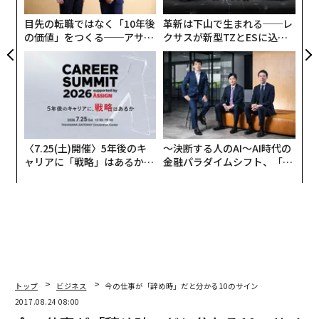
目先の転職ではなく「10年後
革新は下山で生まれる──レ
の価値」をつくる──アサイ
クサスが新型TZとESに込め
ンの長期伴走型支援とは
た「DISCOVER」の哲学
〈7.25(土)開催〉5年後のキ
〜決断する人のAI〜AI時代の
ャリアに「戦略」はあるか。
金融パラダイムシフト、「超
トップエグゼクティブのキャ
個別化」の核心 【MUFG×ウ
リアに触れる1日│CAREER S
ェルスナビ×PwC】
UMMIT 2026
トップ
ビジネス
今の仕事が「辞め時」だと分かる10のサイン
2017.08.24 08:00