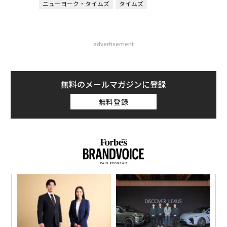
ニューヨーク・タイムズ
タイムズ
advertisement
無料のメールマガジンに登録
無料登録
模組
“
“使
オ
【N
ジ
挑
C】
よっ
PA