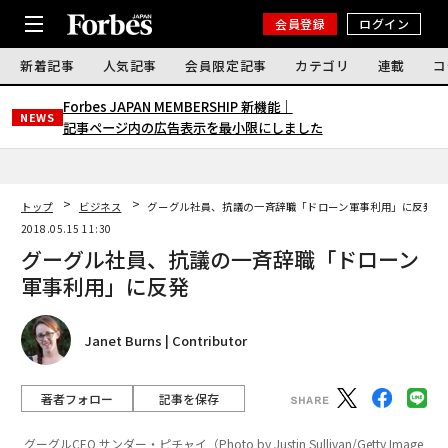
会員登録
ログイン
新着記事
人気記事
会員限定記事
カテゴリ
連載
コ
Forbes JAPAN MEMBERSHIP 新機能｜
NEWS
記事ページ内の広告表示を最小限にしました
トップ
ビジネス
グーグル社員、抗議の一斉辞職「ドローン軍事利用」に反発
2018.05.15 11:30
グーグル社員、抗議の一斉辞職「ドローン
軍事利用」に反発
Janet Burns | Contributor
著者フォロー
記事を保存
グーグルCEO サンダー・ピチャイ（Photo by Justin Sullivan/Getty Image