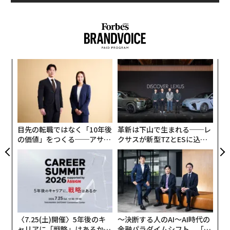
模組
“
“使
オ
【N
ジ
挑
C】
よっ
PA
目先の転職ではなく「10年後
革新は下山で生まれる──レ
の価値」をつくる──アサイ
クサスが新型TZとESに込め
ンの長期伴走型支援とは
た「DISCOVER」の哲学
〈7.25(土)開催〉5年後のキ
〜決断する人のAI〜AI時代の
ャリアに「戦略」はあるか。
金融パラダイムシフト、「超