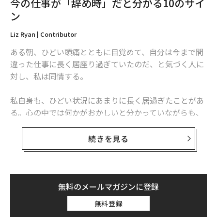
今の仕事が「辞め時」だと分かる10のサイ
ン
Liz Ryan | Contributor
ある朝、ひどい頭痛とともに目覚めて、自分は今まで間
違った仕事に長く居座り過ぎていたのだ、と気づく人に
対し、私は同情する。
私自身も、ひどい状況にあまりに長く居過ぎたことがあ
る。心の中では何かがおかしいと分かっていながらも、
なんとかできると考えていたり、問題を解決できるほど
自分は強くないと感じて気にしないふりをしたりしてい
続きを見る
た。
あなたはある日、何かのきっかけで、変化の必要性に気
づく。その気づきは静かに訪れたりも、雷のように突然
無料のメールマガジンに登録
やってきたりもする。
無料登録