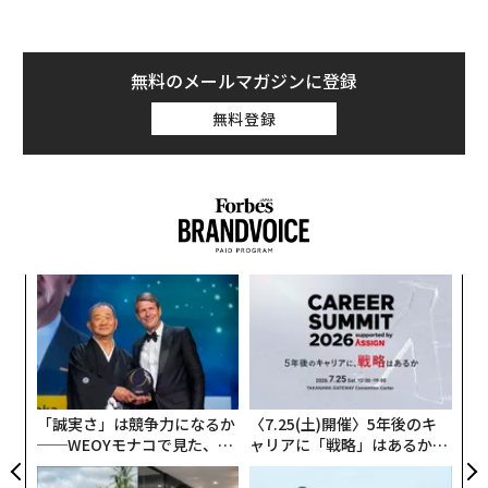
無料のメールマガジンに登録
無料登録
模組
伝
“使
る
【N
モ
“
C】
オ
ジ
「誠実さ」は競争力になるか
〈7.25(土)開催〉5年後のキ
──WEOYモナコで見た、く
ャリアに「戦略」はあるか。
ら寿司の経営哲学
トップエグゼクティブのキャ
リアに触れる1日│CAREER S