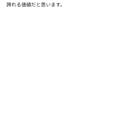
誇れる価値だと思います。
田渕：
ヨーロッパには素晴らしいラグジュアリーブラン
ドが数多くありますね。歴史や物語を積み重ね、その名
前自体が価値になっています。一方、日本には工芸や手
仕事があります。職人が素材と向き合い、長い時間をか
けて培ってきた技術や美意識です。
裕人：
ブランドではなく、人の営みそのものに価値があ
るということですね。
田渕：
私はそこに日本独自のラグジュアリーがあると思
っています。そして「エスパシオ」は、その価値を国内
外のお客様へ伝える場でありたい。日本の工芸やアー
ト、文化を未来へつなぐ役割を果たしていきたいと考え
ています。