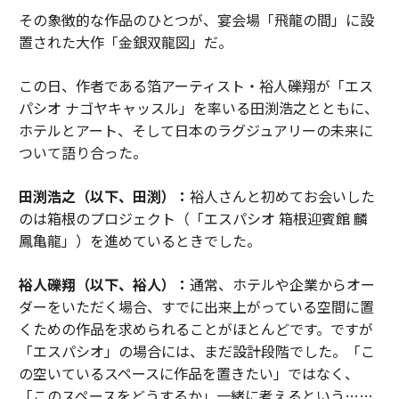
その象徴的な作品のひとつが、宴会場「飛龍の間」に設
置された大作「金銀双龍図」だ。
この日、作者である箔アーティスト・裕人礫翔が「エス
パシオ ナゴヤキャッスル」を率いる田渕浩之とともに、
ホテルとアート、そして日本のラグジュアリーの未来に
ついて語り合った。
田渕浩之（以下、田渕）：
裕人さんと初めてお会いした
のは箱根のプロジェクト（「エスパシオ 箱根迎賓館 麟
鳳亀龍」）を進めているときでした。
裕人礫翔（以下、裕人）：
通常、ホテルや企業からオー
ダーをいただく場合、すでに出来上がっている空間に置
くための作品を求められることがほとんどです。ですが
「エスパシオ」の場合には、まだ設計段階でした。「こ
の空いているスペースに作品を置きたい」ではなく、
「このスペースをどうするか」一緒に考えるという……