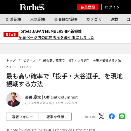
会員登録
ログイン
新着記事
人気記事
会員限定記事
カテゴリ
連載
コ
Forbes JAPAN MEMBERSHIP 新機能｜
NEWS
記事ページ内の広告表示を最小限にしました
トップ
ビジネス
最も高い確率で「投手・大谷選手」を現地観戦する方法
2018.05.13 12:30
最も高い確率で「投手・大谷選手」を現地
観戦する方法
長野 慶太 | Official Columnist
在ラスベガス 対米進出コンサルティング
著者フォロー
記事を保存
(Photo by Alex Trautwig/MLB Photos via Getty Images)