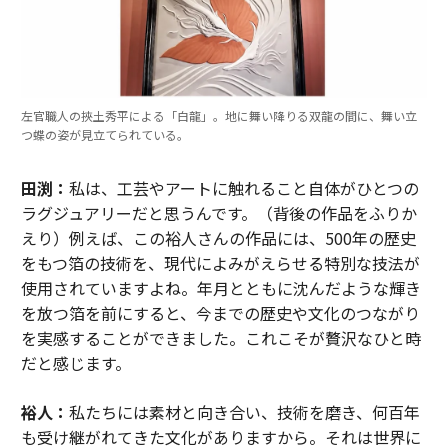
左官職人の挾土秀平による「白龍」。地に舞い降りる双龍の間に、舞い立
つ蝶の姿が見立てられている。
田渕：
私は、工芸やアートに触れること自体がひとつの
ラグジュアリーだと思うんです。（背後の作品をふりか
えり）例えば、この裕人さんの作品には、500年の歴史
をもつ箔の技術を、現代によみがえらせる特別な技法が
使用されていますよね。年月とともに沈んだような輝き
を放つ箔を前にすると、今までの歴史や文化のつながり
を実感することができました。これこそが贅沢なひと時
だと感じます。
裕人：
私たちには素材と向き合い、技術を磨き、何百年
も受け継がれてきた文化がありますから。それは世界に