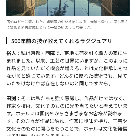
宿泊ロビーに置かれた、彫刻家の中林丈治による「光景 −松−」。同じ高さ
に望める名古屋城とともに一幅の絵のような美しさ。
500年前の技が教えてくれるラグジュアリー
裕人：
私は京都・西陣で、帯地に箔を引く職人の家に生
まれました。以来、工芸の世界にいますが、このように
作品を見ていただく機会が増えることは文化継承にもつ
ながると感じています。どんなに優れた技術でも、見て
いただけなければ存在しないのと同じですから。
田渕：
そこは私たちも強く意識し、作品だけではなく、
作家や技術、文化そのものに光を当てたいと考えていま
す。ホテルには国内外からさまざまなお客様が訪れま
す。その方々が作品に触れ、作家に興味を持ち、工芸や
文化そのものに関心をもつことで、ホテルは文化を発信