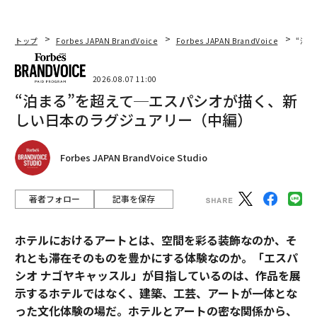
トップ
Forbes JAPAN BrandVoice
Forbes JAPAN BrandVoice
“泊
2026.08.07 11:00
“泊まる”を超えて─エスパシオが描く、新
しい日本のラグジュアリー（中編）
Forbes JAPAN BrandVoice Studio
著者フォロー
記事を保存
ホテルにおけるアートとは、空間を彩る装飾なのか、そ
れとも滞在そのものを豊かにする体験なのか。「エスパ
シオ ナゴヤキャッスル」が目指しているのは、作品を展
示するホテルではなく、建築、工芸、アートが一体とな
った文化体験の場だ。ホテルとアートの密な関係から、