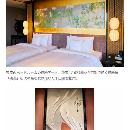
客室内ベッドルームの唐紙アート。作家は1624年から京都で続く唐紙屋
「唐長」初代の名を受け継いだ千田長右衛門。