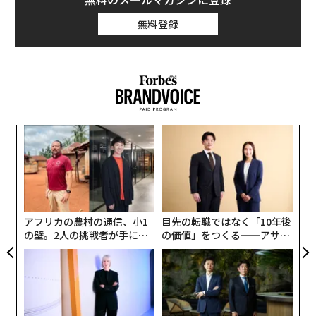
無料登録
パ
技
無
A
防
顧客
pa
な
アフリカの農村の通信、小1
目先の転職ではなく「10年後
の壁。2人の挑戦者が手にし
の価値」をつくる──アサイ
た「次なる武器」
ンの長期伴走型支援とは