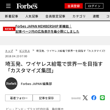
会員登録
ログイン
新着記事
人気記事
会員限定記事
カテゴリ
連載
コ
Forbes JAPAN MEMBERSHIP 新機能｜
NEWS
記事ページ内の広告表示を最小限にしました
トップ
ビジネス
埼玉発、ワイヤレス給電で世界一を目指す「カスタマイズ集団
2018.04.23 07:00
埼玉発、ワイヤレス給電で世界一を目指す
「カスタマイズ集団」
Forbes JAPAN 編集部
著者フォロー
記事を保存
ビー・アンド・プラス3代目社長 亀田篤志