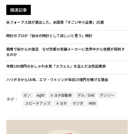
関連記事
米フォーブス誌が選出した、米国発「すごい中小企業」25選
時計のプロが「自分の時計として欲しいと思う」時計
廃業寸前からの復活 なぜ京都の老舗メーカーに世界中から依頼が殺到す
るのか
年商100億円のおしゃれ水筒「スウェル」を生んだ女性起業家
ハリポタから16年、エマ・ワトソンが年収15億円を稼げる理由
ボノ
eight
トヨタ自動車
デル／Dell
デンソー
タグ：
スピードアップ
トヨタ
マツダ
MINI