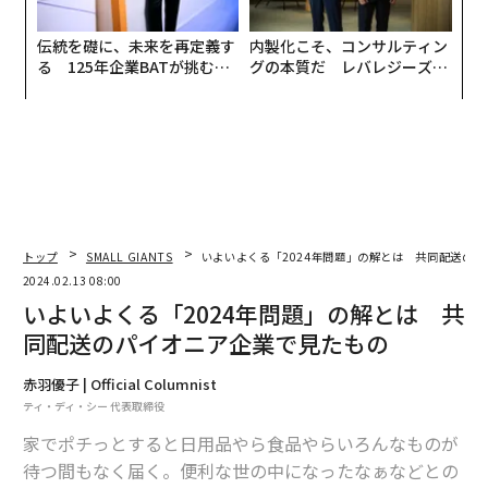
伝統を礎に、未来を再定義す
内製化こそ、コンサルティン
る 125年企業BATが挑むス
グの本質だ レバレジーズが
モークレスな未来
実践する、次世代ファームの
全貌
トップ
SMALL GIANTS
いよいよくる「2024年問題」の解とは 共同配送の
2024.02.13 08:00
いよいよくる「2024年問題」の解とは 共
同配送のパイオニア企業で見たもの
赤羽優子 | Official Columnist
ティ・ディ・シー 代表取締役
家でポチっとすると日用品やら食品やらいろんなものが
待つ間もなく届く。便利な世の中になったなぁなどとの