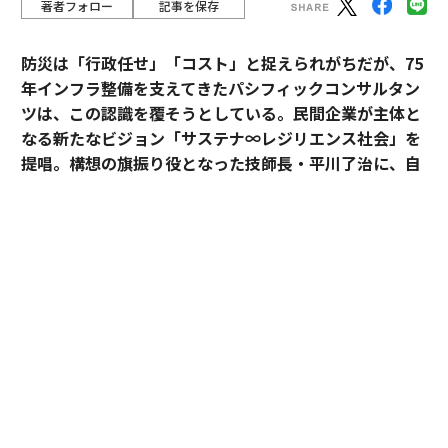
著者フォロー
記事を保存
防災は「行政任せ」「コスト」と捉えられがちだが、75
年インフラ整備を支えてきたパシフィックコンサルタン
ツは、この認識を覆そうとしている。民間企業が主体と
なる新たなビジョン「サステナ∞レジリエンス社会」を
提唱。構想の旗振り役となった技師長・平川了治に、自
身の思いと共に、ビジョンの要諦を聞いた。
「防災は、企業にとって自分ごとになりきれずにい
る」。防災一筋20年、パシフィックコンサルタンツ技師
長・平川了治はこう切り出す。それは企業が防災に対し
て実効性と事業性その両方を見出せてこなかったから
だ、というのが平川の見立てだ。
BCP（事業継続計画）を整えていても、それは「もしも
の備え」という有事限定の発想にとどまり、平時の事業
戦略とは切り離されて語られがちだった。有事のみの防