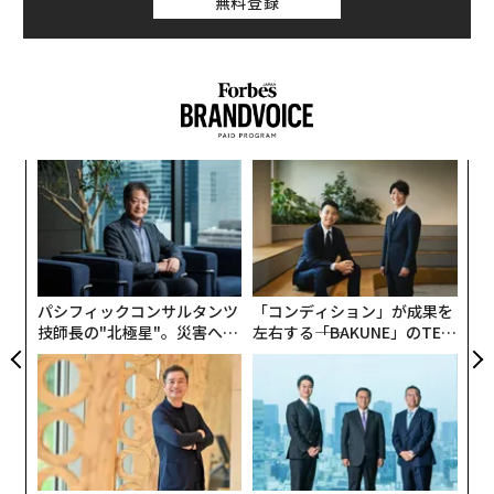
無料登録
義す
内
むス
グ
実
“
全
オ
ジ
パシフィックコンサルタンツ
「コンディション」が成果を
技師長の"北極星"。災害への
左右する――「BAKUNE」のTEN
無力感を乗り越え見つけた、
TIALが支える「挑戦者の明
防災一筋20年の答え
日」