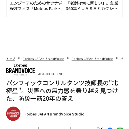
エンジニアのためのサウナ併
「老舗は常に新しい」。創業
設オフィス「Mobius Park」
360年ＹＵＡＳＡとカクシン
がオープン──タマディック
CEO田尻望が語る、AIを超え
が健康経営を徹底する理由
る人の価値
トップ
Forbes JAPAN BrandVoice
Forbes JAPAN BrandVoice
パシ
2026.08.04 16:00
パシフィックコンサルタンツ技師長の"北
極星"。災害への無力感を乗り越え見つけ
た、防災一筋20年の答え
Forbes JAPAN BrandVoice Studio