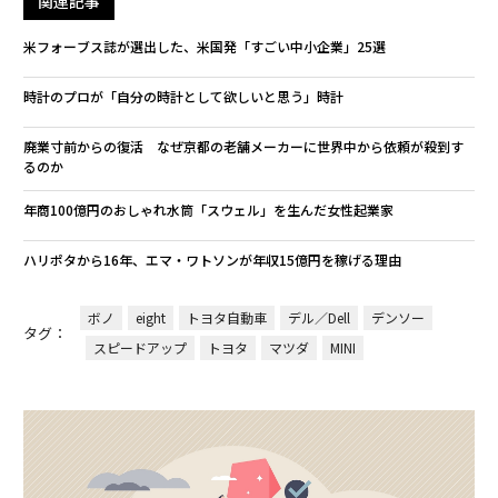
関連記事
米フォーブス誌が選出した、米国発「すごい中小企業」25選
時計のプロが「自分の時計として欲しいと思う」時計
廃業寸前からの復活 なぜ京都の老舗メーカーに世界中から依頼が殺到す
るのか
年商100億円のおしゃれ水筒「スウェル」を生んだ女性起業家
ハリポタから16年、エマ・ワトソンが年収15億円を稼げる理由
ボノ
eight
トヨタ自動車
デル／Dell
デンソー
タグ：
スピードアップ
トヨタ
マツダ
MINI