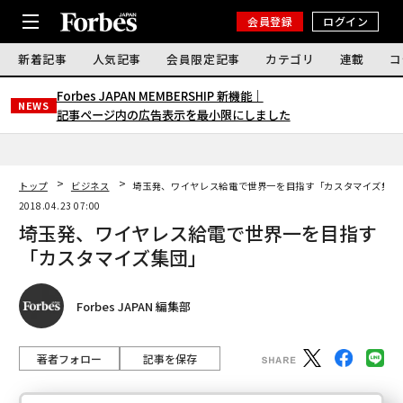
会員登録
ログイン
新着記事
人気記事
会員限定記事
カテゴリ
連載
コ
Forbes JAPAN MEMBERSHIP 新機能｜
NEWS
記事ページ内の広告表示を最小限にしました
トップ
ビジネス
埼玉発、ワイヤレス給電で世界一を目指す「カスタマイズ集団
2018.04.23 07:00
埼玉発、ワイヤレス給電で世界一を目指す
「カスタマイズ集団」
Forbes JAPAN 編集部
著者フォロー
記事を保存