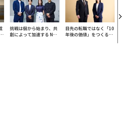
─レ
Sに
R」
成
挑戦は個から始まり、共
目先の転職ではなく「10
創によって加速する NOR
年後の価値」をつくる─
る
QAIN JAPAN 特別座談会
─アサインの長期伴走型
支援とは