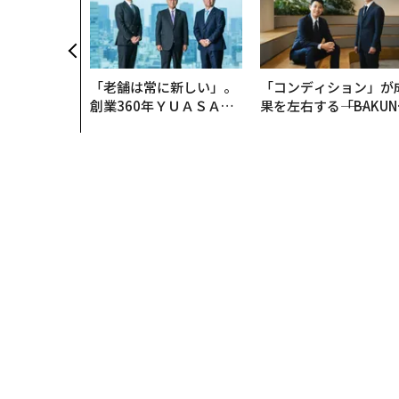
「老舗は常に新しい」。
「コンディション」が
創業360年ＹＵＡＳＡと
果を左右する――「BAKUN
カクシンCEO田尻望が語
E」のTENTIALが支え
る、AIを超える人の価値
「挑戦者の明日」