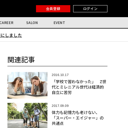
会員登録
ログイン
CAREER
SALON
EVENT
限にしました
関連記事
2016.10.17
「学校で習わなかった」 Z世
代とミレニアル世代は経済的
自立に苦労
2017.09.09
体力も記憶力も老けない、
「スーパー・エイジャー」の
共通点