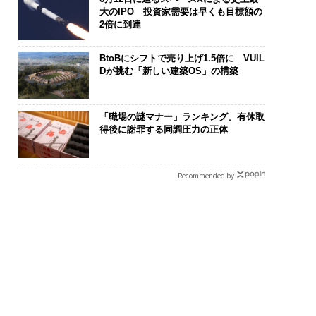
大のIPO 投資家需要は早くも目標額の
2倍に到達
BtoBにシフトで売り上げ1.5倍に VUIL
Dが挑む「新しい建築OS」の構築
「職場の謎マナー」ランキング。有休取
得後に謝罪する同調圧力の正体
Recommended by
は下山で生まれる─
“泊まる”を超えて──エ
「誠実さ」は