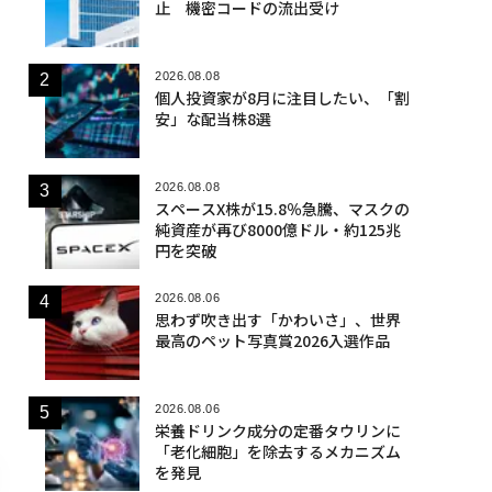
止 機密コードの流出受け
2026.08.08
個人投資家が8月に注目したい、「割
安」な配当株8選
2026.08.08
スペースX株が15.8％急騰、マスクの
純資産が再び8000億ドル・約125兆
円を突破
2026.08.06
思わず吹き出す「かわいさ」、世界
最高のペット写真賞2026入選作品
2026.08.06
栄養ドリンク成分の定番タウリンに
「老化細胞」を除去するメカニズム
を発見