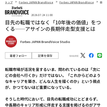
トップ
Forbes JAPAN BrandVoice
Forbes JAPAN BrandVoice
目先
2026.07.24 11:00
目先の転職ではなく「10年後の価値」をつ
くる──アサインの長期伴走型支援とは
Forbes JAPAN BrandVoice Studio
著者フォロー
記事を保存
転職市場が活況を呈するいま、問われているのは「次に
どの会社へ行くか」だけではない。「これからどのよう
なキャリアを築き、どんな人生を描くのか」という視点
が、かつてないほど重要になっている。
そうした時代において、目先の転職成功にとどまらず、
中長期のキャリア形成に伴走する支援を掲げるのがアサ