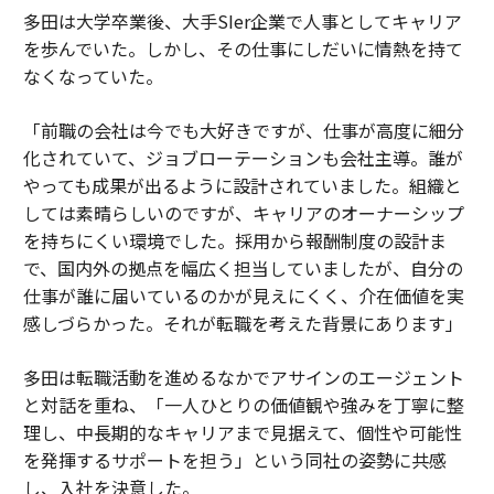
多田は大学卒業後、大手SIer企業で人事としてキャリア
を歩んでいた。しかし、その仕事にしだいに情熱を持て
なくなっていた。
「前職の会社は今でも大好きですが、仕事が高度に細分
化されていて、ジョブローテーションも会社主導。誰が
やっても成果が出るように設計されていました。組織と
しては素晴らしいのですが、キャリアのオーナーシップ
を持ちにくい環境でした。採用から報酬制度の設計ま
で、国内外の拠点を幅広く担当していましたが、自分の
仕事が誰に届いているのかが見えにくく、介在価値を実
感しづらかった。それが転職を考えた背景にあります」
多田は転職活動を進めるなかでアサインのエージェント
と対話を重ね、「一人ひとりの価値観や強みを丁寧に整
理し、中長期的なキャリアまで見据えて、個性や可能性
を発揮するサポートを担う」という同社の姿勢に共感
し、入社を決意した。