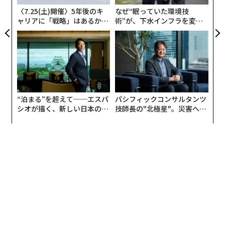
〈7.25(土)開催〉5年後のキ
なぜ“眠っていた環境技
ャリアに「戦略」はあるか。
術”が、下水インフラを変え
トップエグゼクティブのキャ
たのか──産総研×月島JFE
リアに触れる1日│CAREER S
アクアソリューションの10年
UMMIT 2026
“泊まる”を超えて──エスパ
パシフィックコンサルタンツ
シオが描く、新しい日本のラ
技師長の"北極星"。災害への
グジュアリー（前編）
無力感を乗り越え見つけた、
防災一筋20年の答え
編集＝上田裕資