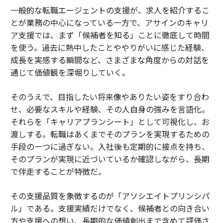
一般的な転職エージェントの支援が、求人を紹介するこ
とが業務の中心になっている一方で、アサインのキャリ
ア支援では、まず「候補者を知る」ことに徹底して時間
を使う。過去に熱中したことややりがいに感じた経験、
成長を実感する瞬間など、さまざまな角度からの対話を
通じて価値観を深堀りしていく。
そのうえで、目指したい将来像やありたい姿をすり合わ
せ、必要なスキルや経験、その人自身の強みを言語化。
それらを「キャリアプランシート」として可視化し、お
渡しする。転職はあくまでそのプランを実現するための
手段の一つに過ぎない。入社後も定期的に接点を持ち、
そのプランが実現に近づいているか確認しながら、長期
で伴走することが特徴だ。
その支援品質を象徴するのが「アソシエイトプリンシパ
ル」である。支援実績だけでなく、候補者との向き合い
方や支援への想い、長期的な価値創出まで含めて評価さ