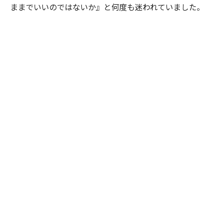
ままでいいのではないか』と何度も迷われていました。
私は特定の企業や環境を勧めたかったわけではありませ
ん。ただ、ご本人が対話を重ねる中で見えてきた価値観
や将来像を考えたとき、その選択を後悔しないために
は、一度立ち止まって自分自身の意思と向き合うことが
大切だと感じました。そこで『どちらを選ぶかではな
く、自分で納得して選ぶことが、この先のキャリアにと
って何より大切だと思います』と率直にお伝えしまし
た。加えて、現職と比較した際の得られる経験やスキ
ル、転職することによるメリットとデメリットを提示
し、目指したい将来像や自分らしいと感じるのはどちら
かという議論を重ねました。
最終的にご本人は自らの意思で新たな環境を選択されま
した。入社当初は慣れない環境に苦労される場面もあり
ましたが、定期的な面談を重ねながら継続的に伴走させ
ていただきました。すると少しずつ成果が表れ始め、社