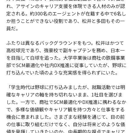
れ、アサインのキャリア支援を体現できる人材のみが認
定される。約300名のエージェントが在籍する中で6名し
か担うことができない役割であり、松井と多田もその一
員だ。
ふたりは異なるバックグラウンドをもつ。松井はかつて
高校球児であり、強豪校で副キャプテンを務め、日本一
を目指して白球を追った。大学卒業後は商社の鉄鋼事業
部でSCM最適化や社内DX推進に従事していたが、野球に
打ち込んでいた頃のような充実感を得られずにいた。
「学生時代は野球に打ち込みましたが、就職活動では明
確なキャリアの軸を持ち切れないまま、1社目を選びま
した。一方で、商社でSCM最適化やDX推進に携わるなか
で、多様な価値観やキャリア観を持つ方々と仕事をする
機会に恵まれました。さまざまな経験を通じて、目の前
の仕事に取り組むだけでなく、自分は将来どのような価
値を発揮していきたいのか、中長期的な視点でキャリア