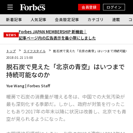
会員登録
ログイン
新着記事
人気記事
会員限定記事
カテゴリ
連載
コ
Forbes JAPAN MEMBERSHIP 新機能｜
NEWS
記事ページ内の広告表示を最小限にしました
トップ
ライフスタイル
脱石炭で見えた「北京の青空」はいつまで持続可能なの
2018.01.21 15:00
脱石炭で見えた「北京の青空」はいつまで
持続可能なのか
Yue Wang | Forbes Staff
暖房で石炭の消費量が増える冬は、中国での大気汚染が
最も深刻化する季節だ。しかし、政府が対策を行ったこ
ともあり2017年の年末以降に状況は改善し、北京でも青
空が見られるようになった。