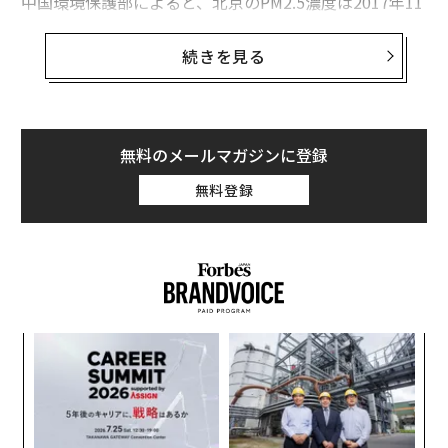
中国環境保護部によると、北京のPM2.5濃度は2017年11
月、過去5年で最も低い水準になった。政府は「青い空
は国民にとっての“新常態”だ」と宣言した。グリーンピ
続きを見る
ースのデータでも、2017年の第4四半期に首都とその周
辺のPM2.5の濃度が前年同期比で30％以上も低下した。
中国のミニブログ「微博」には、こんな投稿が掲載され
無料のメールマガジンに登録
た。「私はマスクをたくさん買った。しかし、目に映る
無料登録
北京の空は信じられないほど青い」
創に
革
 JA
ク
た「
伝
る
モ