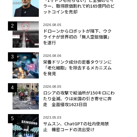
ラー、取得原価割れで約165億円のビ
ットコインを売却
2026.08.05
ドローンからロボットが降下、ウク
ライナが世界初の「無人空挺強襲」
を遂行
2026.08.06
栄養ドリンク成分の定番タウリンに
「老化細胞」を除去するメカニズム
を発見
2026.08.05
ロシアの攻撃で給油所が150キロにわ
たり全滅、ウは米国の引き寄せに奔
走 全面侵攻1623日目
2023.05.03
サムスン、ChatGPTの社内使用禁
止 機密コードの流出受け