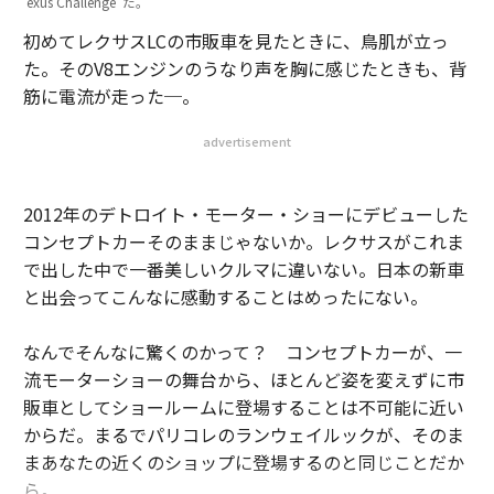
exus Challenge”だ。
初めてレクサスLCの市販車を見たときに、鳥肌が立っ
た。そのV8エンジンのうなり声を胸に感じたときも、背
筋に電流が走った─。
advertisement
2012年のデトロイト・モーター・ショーにデビューした
コンセプトカーそのままじゃないか。レクサスがこれま
で出した中で一番美しいクルマに違いない。日本の新車
と出会ってこんなに感動することはめったにない。
なんでそんなに驚くのかって？ コンセプトカーが、一
流モーターショーの舞台から、ほとんど姿を変えずに市
販車としてショールームに登場することは不可能に近い
からだ。まるでパリコレのランウェイルックが、そのま
まあなたの近くのショップに登場するのと同じことだか
ら。