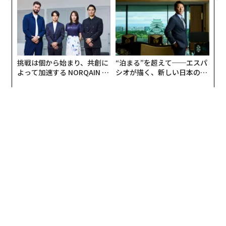
リアに触れる1日│CAREER S
防災一筋20年の答え
UMMIT 2026
挑戦は個から始まり、共創に
“泊まる”を超えて──エスパ
よって加速する NORQAIN JA
シオが描く、新しい日本のラ
PAN 特別座談会
グジュアリー（前編）