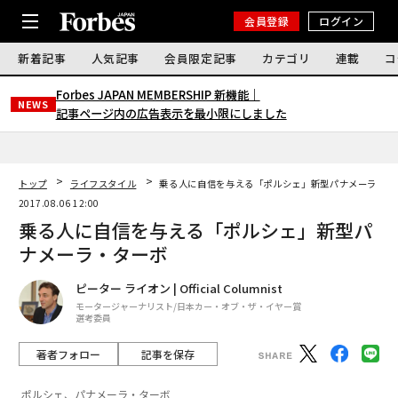
会員登録
ログイン
新着記事
人気記事
会員限定記事
カテゴリ
連載
コ
Forbes JAPAN MEMBERSHIP 新機能｜
NEWS
記事ページ内の広告表示を最小限にしました
トップ
ライフスタイル
乗る人に自信を与える「ポルシェ」新型パナメーラ・タ
2017.08.06 12:00
乗る人に自信を与える「ポルシェ」新型パ
ナメーラ・ターボ
ピーター ライオン | Official Columnist
モータージャーナリスト/日本カー・オブ・ザ・イヤー賞
選考委員
著者フォロー
記事を保存
ポルシェ、パナメーラ・ターボ