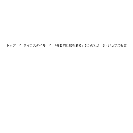
トップ
ライフスタイル
「毎日同じ服を着る」5つの利点 S・ジョブズも実践
2017.06.25 12:30
「毎日同じ服を着る」5つの利点 S・ジョ
ブズも実践
Joshua Becker | Contributor
何年か前、筆者は毎日あえて同じ服を着るという実験を
してみた。一週間にわたり、同じダークグレーのTシャ
ツとカーキのパンツで過ごした。周囲の人たちがそれに
ついて何を言い、自分自身がどのような考えを持つか、
試してみたいと思ったのだ。