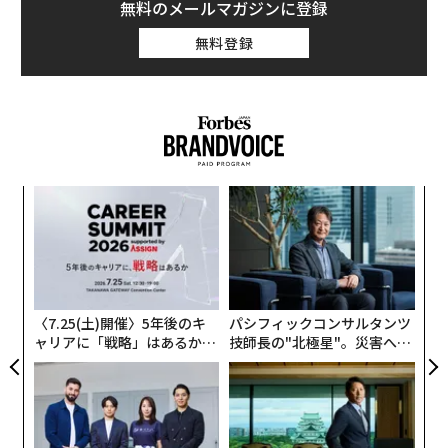
無料のメールマガジンに登録
無料登録
「
左右
T
伝
日
る
モ
〈7.25(土)開催〉5年後のキ
パシフィックコンサルタンツ
ャリアに「戦略」はあるか。
技師長の"北極星"。災害への
トップエグゼクティブのキャ
無力感を乗り越え見つけた、
リアに触れる1日│CAREER S
防災一筋20年の答え
UMMIT 2026