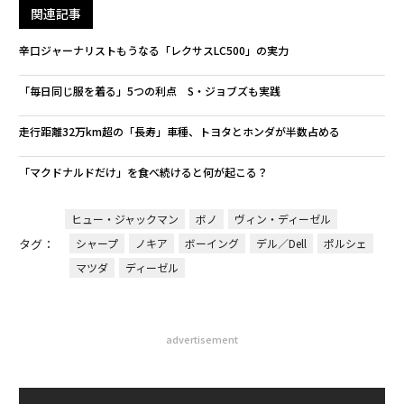
関連記事
辛口ジャーナリストもうなる「レクサスLC500」の実力
「毎日同じ服を着る」5つの利点 S・ジョブズも実践
走行距離32万km超の「長寿」車種、トヨタとホンダが半数占める
「マクドナルドだけ」を食べ続けると何が起こる？
ヒュー・ジャックマン
ボノ
ヴィン・ディーゼル
タグ：
シャープ
ノキア
ボーイング
デル／Dell
ポルシェ
マツダ
ディーゼル
advertisement