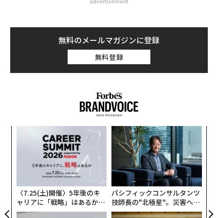
advertisement
無料のメールマガジンに登録
無料登録
「
左右
T
伝
日
る
モ
〈7.25(土)開催〉5年後のキ
パシフィックコンサルタンツ
ャリアに「戦略」はあるか。
技師長の"北極星"。災害への
トップエグゼクティブのキャ
無力感を乗り越え見つけた、