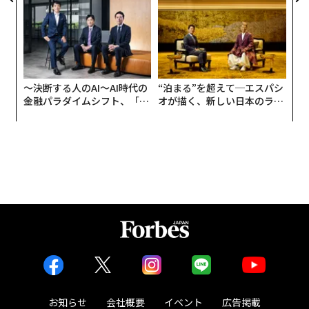
が健康経営を徹底する理由
アクアソリューションの10年
〜決断する人のAI〜AI時代の
“泊まる”を超えて─エスパシ
金融パラダイムシフト、「超
オが描く、新しい日本のラグ
個別化」の核心 【MUFG×ウ
ジュアリー（中編）
ェルスナビ×PwC】
お知らせ
会社概要
イベント
広告掲載