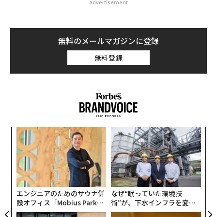
advertisement
無料のメールマガジンに登録
無料登録
創業
「
シン
左右
超え
T
ア
日
の
た
エンジニアのためのサウナ併
なぜ“眠っていた環境技
設オフィス「Mobius Park」
術”が、下水インフラを変え
がオープン──タマディック
たのか──産総研×月島JFE