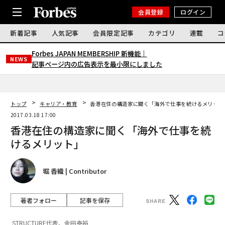
会員登録
ログイン
新着記事
人気記事
会員限定記事
カテゴリ
連載
コ
Forbes JAPAN MEMBERSHIP 新機能｜
NEWS
記事ページ内の広告表示を最小限にしました
トップ
キャリア・教育
香港在住の構造家に聞く「海外で仕事を続けるメリット
2017.03.18 17:00
香港在住の構造家に聞く「海外で仕事を続
けるメリット」
堀 香織 | Contributor
著者フォロー
記事を保存
STRUCTURE代表、金田泰裕