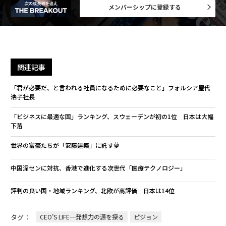
メンバーシップに登録する
関連記事
「君が必要だ、と言われる社員になるために必要なこと」フォルシア屋代
浩子社長
「ビジネスに最適な国」ランキング、スウェーデンが初の1位 日本は大幅
下落
世界の富豪たちが「安藤建築」に託す夢
中国深センに対抗、香港で進化する次世代「医療テクノロジー」
評判の良い国・地域ランキング、北欧が高評価 日本は14位
タグ：
CEO’S LIFE─発想力の源を探る
ピジョン