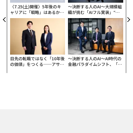
が
〈7.25(土)開催〉5年後のキ
〜決断する人のAI〜大規模組
ャリアに「戦略」はあるか。
織が挑む「AIフル実装」“使
トップエグゼクティブのキャ
う”企業から“動く”企業へ【N
リアに触れる1日│CAREER S
TTドコモビジネス×PwC】
UMMIT 2026
目先の転職ではなく「10年後
〜決断する人のAI〜AI時代の
の価値」をつくる──アサイ
金融パラダイムシフト、「超
ンの長期伴走型支援とは
個別化」の核心 【MUFG×ウ
ェルスナビ×PwC】