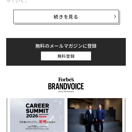
っていく。
現在バルセロナで開催中（2月28日〜3月2日）のモバイ
続きを見る
ル・ワールド・コングレスを前に、米自動車大手のフォ
ードがこのサマンサのような機能の実現に取り組んでい
ることを発表した。ドライバーの感情に寄りそう音声認
識機能だという。
無料のメールマガジンに登録
無料登録
「当社はドライバーに共感し、親身になってくれる車の
開発に向かっている。ドライバーを元気づけるために冗
談を言ったり、必要な時にアドバイスをしたり、誰かの
誕生日を思い出させたり、長距離ドライブの際には注意
力が途切れないようにしてくれる車だ」と、音声認識技
術の開発を行うニュアンス・コミュニケーションズ（Nu
ィン
「
ance Communications）のファティマ・バイタルはフォ
ズが
3
ード発の声明で発表した。同社はフォードをはじめ多く
ムの
C
エ
の自動車メーカーに音声認識技術を供給している。
る
設オ
が