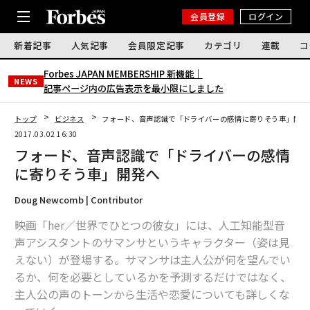
会員登録
ログイン
新着記事
人気記事
会員限定記事
カテゴリ
連載
コ
Forbes JAPAN MEMBERSHIP 新機能｜
NEWS
記事ページ内の広告表示を最小限にしました
トップ
ビジネス
フォード、音声認識で「ドライバーの感情に寄りそう車」開発
2017.03.02 16:30
フォード、音声認識で「ドライバーの感情
に寄りそう車」開発へ
Doug Newcomb | Contributor
映画「her／世界でひとつの彼女」には、人工知能型音
声アシスタントのサマンサというキャラクター（姿は見
えない）が登場する。サマンサは主人公が何を望んでい
るか、何を必要としているかを予測するだけではなく、
主人公の声のトーンから生活や恋愛についても詳しくな