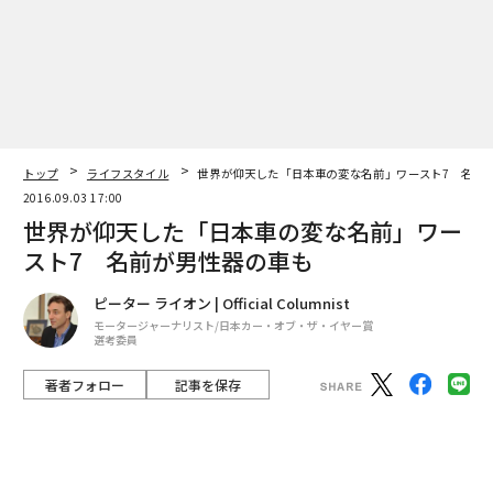
編集＝森 美歩
トップ
ライフスタイル
世界が仰天した「日本車の変な名前」ワースト7 名前
2016.09.03 17:00
世界が仰天した「日本車の変な名前」ワー
2026年9月号発売中
スト7 名前が男性器の車も
ピーター ライオン | Official Columnist
最新号の購入はこちらから
モータージャーナリスト/日本カー・オブ・ザ・イヤー賞
選考委員
著者フォロー
記事を保存
メンバーシップに登録する
三菱パジェロ photo by Epsilon / gettyimages
筆者は過去約30年間にわたり、日本の自動車業界を中心