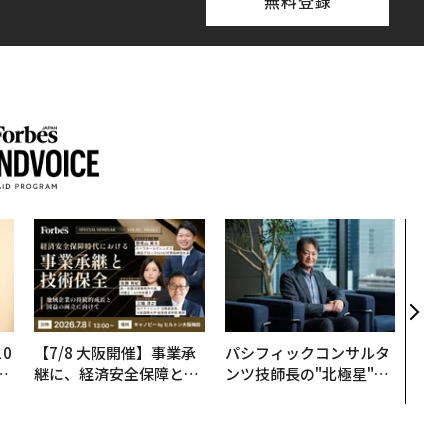
無料登録
伝統
義す
が挑
来
0
【7/8 大阪開催】事業承
パシフィックコンサルタ
─
継に、経済安全保障とい
ンツ技師長の"北極星"。
型
う視点が加わるとき──
災害への無力感を乗り越
経営者が問われる新たな
え見つけた、防災一筋20
判断軸
年の答え