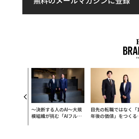
無料のメールマガジンに登録
〜決断する人のAI〜大規
目先の転職ではなく「1
模組織が挑む「AIフル実
年後の価値」をつくる
装」“使う”企業から“動
─アサインの長期伴走
く”企業へ【NTTドコモ
支援とは
ビジネス×PwC】