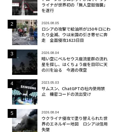
ライナが世界初の「無人空挺強襲」
を遂行
2026.08.05
ロシアの攻撃で給油所が150キロにわ
たり全滅、ウは米国の引き寄せに奔
走 全面侵攻1623日目
2026.08.04
暗い空にペルセウス座流星群の流れ
星を探し、はくちょう座を目印に天
の川を辿る 今週の夜空
2023.05.03
サムスン、ChatGPTの社内使用禁
止 機密コードの流出受け
2026.08.04
ウクライナ侵攻で塗り替えられた世
界のエネルギー地図 ロシアは信用
失墜