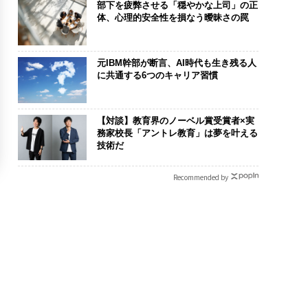
部下を疲弊させる「穏やかな上司」の正
体、心理的安全性を損なう曖昧さの罠
元IBM幹部が断言、AI時代も生き残る人
に共通する6つのキャリア習慣
【対談】教育界のノーベル賞受賞者×実
務家校長「アントレ教育」は夢を叶える
技術だ
Recommended by