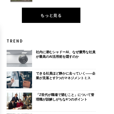
もっと見る
TREND
社内に潜むシャドーAI、なぜ優秀な社員
が最高のAI活用術を隠すのか
できる社員ほど静かに去っていく――企
業が見落とす3つのマネジメントミス
「Z世代が職場で望むこと」について管
理職が誤解しがちな4つのポイント