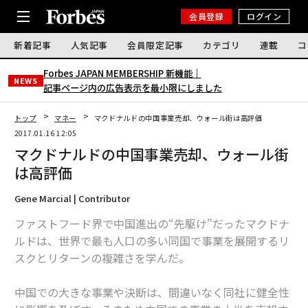
会員登録
ログイン
新着記事
人気記事
会員限定記事
カテゴリ
連載
コ
Forbes JAPAN MEMBERSHIP 新機能｜
NEWS
記事ページ内の広告表示を最小限にしました
トップ
マネー
マクドナルドの中国事業売却、ウォール街は高評価
2017.01.16 12:05
マクドナルドの中国事業売却、ウォール街
は高評価
Gene Marcial | Contributor
ファストフード界で中国進出の“先駆け”だったマクドナ
ルドは、世界で最も人口の多い同国で事業を展開するリ
スクとリターンの複雑さを学んだ。
中国での大きな事業や決断は、間違いなく同社に健全性