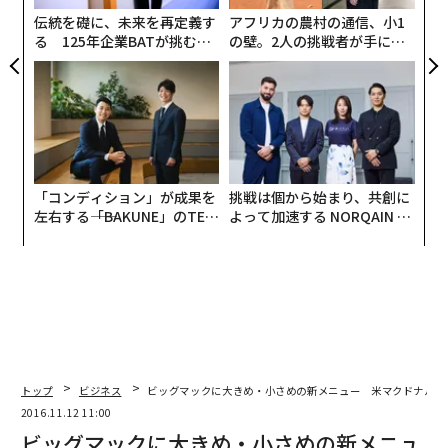
伝統を礎に、未来を再定義す
アフリカの農村の通信、小1
る 125年企業BATが挑むス
の壁。2人の挑戦者が手にし
モークレスな未来
た「次なる武器」
「コンディション」が成果を
挑戦は個から始まり、共創に
左右する――「BAKUNE」のTEN
よって加速する NORQAIN JA
TIALが支える「挑戦者の明
PAN 特別座談会
日」
編集＝森 美歩
トップ
ビジネス
ビッグマックに大きめ・小さめの新メニュー 米マクドナル
2016.11.12 11:00
ビッグマックに大きめ・小さめの新メニュ