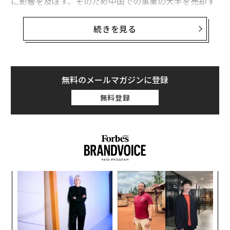
に影響を及ぼす。そのため中国での事業の大半を売却す
るという同社の発表は、とても大胆なものに思えた。
続きを見る
そして驚くことに、ウォール街はこの決断を歓迎した。
中国本土に2,400店、香港に240店を展開するマクドナル
ドによる「中国事業の売却は戦略的・経済的に筋が通っ
ている」と、投資信託モーニングスターは評価してい
無料のメールマガジンに登録
る。
無料登録
キ
革
か。
ク
キャ
た「
エ
R S
チ
ェ