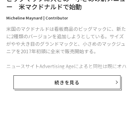
2026年9月号発売中
ー 米マクドナルドで始動
Micheline Maynard | Contributor
最新号の購入はこちらから
米国のマクドナルドは看板商品のビッグマックに、新た
に2種類のバージョンを追加しようとしている。サイズ
メンバーシップに登録する
がやや大き目のグランドマックと、小さめのマックジュ
ニアを2017年初頭に全米で販売開始する。
ニュースサイトAdvertising Ageによると同社は既にオハ
イオ州とテキサス州のダラス、フォートワース地区でテ
関連記事
スト販売を行なったという。全米展開に先がけ、フロリ
続きを見る
ビッグマックに大きめ・小さめの新メニュー 米マクドナルドで始動
ダとピッツバーグで11月から先行販売を開始する。
働く人が「世界を悪くしているかも」と感じている業種10
ウォール・ストリート・ジャーナルの報道によると、米
国のミレニアル世代でビックマックを食べた経験がある
中国で事業拡大のスタバ 「お茶メニュー」で3千億円達成目標
のは、5人に1人のみだという。タコベルやチポトレとい
ったライバルに客足を奪われつつあるマクドナルドとし
マクドナルド、KFCが進める中国事業の改革 アリババとの連携も
ては、新たな商品で若い世代にアピールしたい狙いもあ