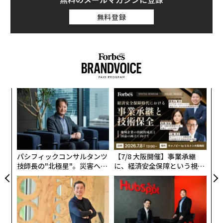
無料登録
〜
織
う
挑
T
よっ
PA
パシフィックコンサルタンツ
【7/8 大阪開催】事業承継
技師長の"北極星"。災害への
に、経済安全保障という視点
無力感を乗り越え見つけた、
が加わるとき──経営者が問
防災一筋20年の答え
われる新たな判断軸