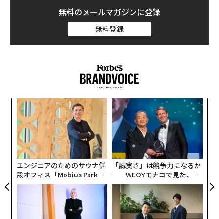
国のミレニアル世代でビックマックを食べた経験がある
無料のメールマガジンに登録
のは、5人に1人のみだという。タコベルやチポトレとい
無料登録
ったライバルに客足を奪われつつあるマクドナルドとし
ては、新たな商品で若い世代にアピールしたい狙いもあ
る。
〈7
ャ
ト
な
リア
術
UM
た
ア
エンジニアのためのサウナ併
「誠実さ」は競争力になるか
設オフィス「Mobius Park」
──WEOYモナコで見た、く
がオープン──タマディック
ら寿司の経営哲学
が健康経営を徹底する理由