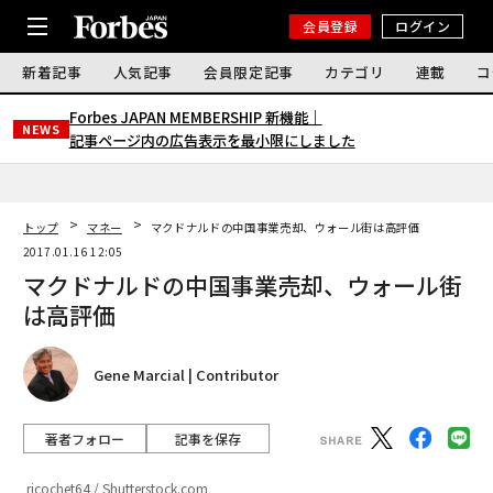
会員登録
ログイン
新着記事
人気記事
会員限定記事
カテゴリ
連載
コ
Forbes JAPAN MEMBERSHIP 新機能｜
NEWS
記事ページ内の広告表示を最小限にしました
トップ
マネー
マクドナルドの中国事業売却、ウォール街は高評価
2017.01.16 12:05
マクドナルドの中国事業売却、ウォール街
は高評価
Gene Marcial | Contributor
著者フォロー
記事を保存
ricochet64 / Shutterstock.com