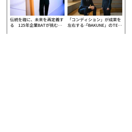
伝統を礎に、未来を再定義す
「コンディション」が成果を
る 125年企業BATが挑むス
左右する――「BAKUNE」のTEN
モークレスな未来
TIALが支える「挑戦者の明
日」
編集＝上田裕資
2026年9月号発売中