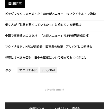
関連記事
ビッグマックに大きめ・小さめの新メニュー 米マクドナルドで始動
働く人が「世界を悪くしているかも」と感じている業種10
中国で事業拡大のスタバ 「お茶メニュー」で3千億円達成目標
マクドナルド、KFCが進める中国事業の改革 アリババとの連携も
昼寝はすべきか否か 日中の眠気について知っておくべきこと
タグ：
マクドナルド
デル／Dell
advertisement
無料のメールマガジンに登録