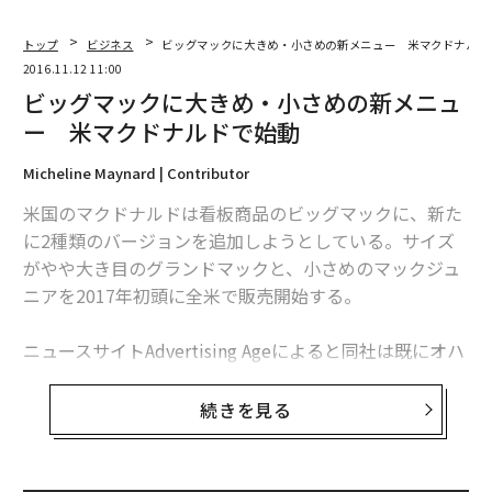
トップ
ビジネス
ビッグマックに大きめ・小さめの新メニュー 米マクドナル
2016.11.12 11:00
ビッグマックに大きめ・小さめの新メニュ
ー 米マクドナルドで始動
Micheline Maynard | Contributor
米国のマクドナルドは看板商品のビッグマックに、新た
に2種類のバージョンを追加しようとしている。サイズ
がやや大き目のグランドマックと、小さめのマックジュ
ニアを2017年初頭に全米で販売開始する。
ニュースサイトAdvertising Ageによると同社は既にオハ
イオ州とテキサス州のダラス、フォートワース地区でテ
スト販売を行なったという。全米展開に先がけ、フロリ
続きを見る
ダとピッツバーグで11月から先行販売を開始する。
ウォール・ストリート・ジャーナルの報道によると、米