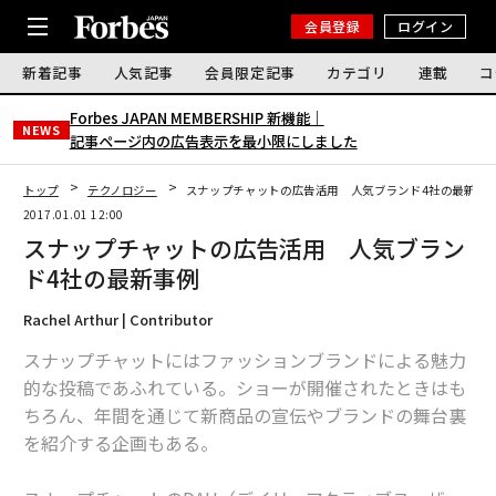
会員登録
ログイン
新着記事
人気記事
会員限定記事
カテゴリ
連載
コ
Forbes JAPAN MEMBERSHIP 新機能｜
NEWS
記事ページ内の広告表示を最小限にしました
トップ
テクノロジー
スナップチャットの広告活用 人気ブランド4社の最新事
2017.01.01 12:00
スナップチャットの広告活用 人気ブラン
ド4社の最新事例
Rachel Arthur | Contributor
スナップチャットにはファッションブランドによる魅力
的な投稿であふれている。ショーが開催されたときはも
ちろん、年間を通じて新商品の宣伝やブランドの舞台裏
を紹介する企画もある。