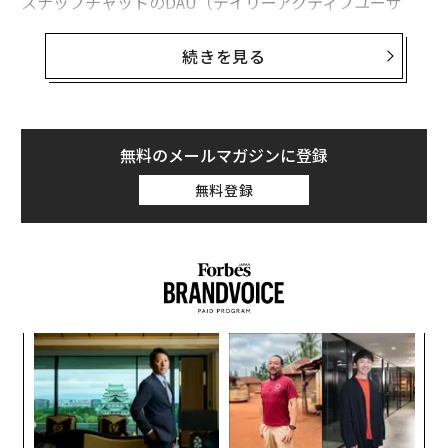
スナップチャットのDAU（デイリーアクティブユーザ
ー）は全世界で1億5,000万人。その60％が18～34歳
だ。その中でも25～34歳のミレニアル世代が急速に増え
続きを見る
ている。今後最も購買力が伸びる世代であり、ブランド
が目を付けないわけがないのだ。
スナップチャットの広告は3種類がある。“ストーリ
無料のメールマガジンに登録
ー”セクションと“ディスカバー”セクションの間に表示
無料登録
される「スナップアド」、写真や動画にかぶせる地域限
定のオリジナルアート「ジオフィルター」、そしてセル
フィーにエフェクトをプラスできる「スポンサード・レ
ンズ」だ。
な
術
た
「
ア
左右
T