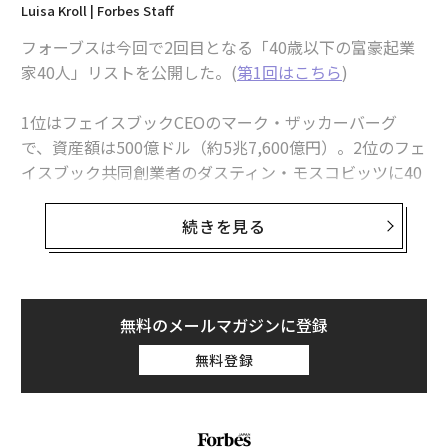
Luisa Kroll | Forbes Staff
フォーブスは今回で2回目となる「40歳以下の富豪起業
家40人」リストを公開した。(
第1回はこちら
)
1位はフェイスブックCEOのマーク・ザッカーバーグ
で、資産額は500億ドル（約5兆7,600億円）。2位のフェ
イスブック共同創業者のダスティン・モスコビッツに40
0億ドル以上の大差をつけた。
続きを見る
今回の注目株に挙げられるのはオンライン決済会社のス
トライプを創業したコリソン兄弟。ジョン・コリソン
（26）とパトリック・コリソン（28）の2名はともに資
産額11億ドル（約1,270億円）で15位に入った。ジョン
無料のメールマガジンに登録
はスナップチャット共同創業者のエヴァン・スピーゲル
無料登録
と同じ26歳だが、ジョンのほうが2か月若い。