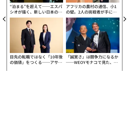
日
“泊まる”を超えて──エスパ
アフリカの農村の通信、小1
シオが描く、新しい日本のラ
の壁。2人の挑戦者が手にし
グジュアリー（前編）
た「次なる武器」
目先の転職ではなく「10年後
「誠実さ」は競争力になるか
の価値」をつくる──アサイ
──WEOYモナコで見た、く
ンの長期伴走型支援とは
ら寿司の経営哲学