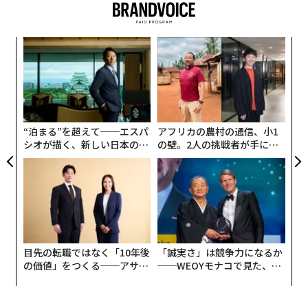
な
術
た
「
ア
左右
T
日
“泊まる”を超えて──エスパ
アフリカの農村の通信、小1
シオが描く、新しい日本のラ
の壁。2人の挑戦者が手にし
グジュアリー（前編）
た「次なる武器」
目先の転職ではなく「10年後
「誠実さ」は競争力になるか
の価値」をつくる──アサイ
──WEOYモナコで見た、く
ンの長期伴走型支援とは
ら寿司の経営哲学