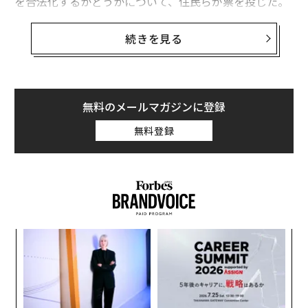
を合法化するかどうかについて、住民らが票を投じた。
その結果、医療用大麻をすでに認めているアリゾナ州だ
続きを見る
けが、嗜好用利用の許可を否決。その他の州は全て、住
民の
大半が合法化を支持
した。この問題については、今
後ドナルド・トランプ次期大統領がどのような対応をす
るかに注目が集まっている。
無料のメールマガジンに登録
無料登録
・嗜好用大麻
パ
技
無
革
防
ク
た「