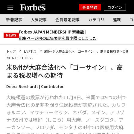
会員登録
ログイン
新着記事
人気記事
会員限定記事
カテゴリ
連載
コ
Forbes JAPAN MEMBERSHIP 新機能｜
NEWS
記事ページ内の広告表示を最小限にしました
トップ
ビジネス
米8州が大麻合法化へ「ゴーサイン」、高まる税収増への期待
2016.11.11 10:25
米8州が大麻合法化へ「ゴーサイン」、高
まる税収増への期待
Debra Borchardt | Contributor
大統領選の投票が行われた11月8日、米国では9つの州で
大麻合法化の是非を問う住民投票が実施された。カリフ
ォルニア、マサチューセッツ、ネバダ、メイン、アリゾ
ナの5州では嗜好（しこう）用大麻、ノースダコタ、ア
ーカンソー、フロリダ、モンタナの4州では医療用大麻