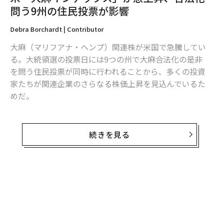
問う9州の住民投票が影響
2026年9月号発売中
Debra Borchardt | Contributor
大麻（マリフアナ・ヘンプ）関連株が米国で急騰してい
最新号の購入はこちらから
る。大統領選の投票日には9つの州で大麻合法化の是非
を問う住民投票が同時に行われることから、多くの投資
メンバーシップに登録する
家たちが関連企業のさらなる株価上昇を見込んでいるた
めだ。
米マリフアナ・インデックス（Marijuana Index）の構成
銘柄となっている23社の株価は、ここ1か月半ほどで2倍
続きを見る
関連記事
以上に急騰した。マリフアナ・インデックスのダン・ニ
米「大麻インデックス」が急上昇、合法化問う9州の住民投票が影響
コルズ副社長は、「10月中の一日の平均出来高は、1～9
月の8倍に達した」「常軌を逸した株価の急騰ぶりは主
トランプ勝利でもパニックになるな 株式専門家らのアドバイス
に、出来高の大幅な増加によるものだ」と話す。
あなたは大丈夫？ 「極度の心配性」の5つの兆候と解決法
同社が株価指数に採用しているのは、米国とカナダの関
連23銘柄のみ。大麻関連企業の数は両国を合わせて200