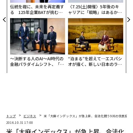
伝統を礎に、未来を再定義す
〈7.25(土)開催〉5年後のキ
る 125年企業BATが挑むス
ャリアに「戦略」はあるか。
モークレスな未来
トップエグゼクティブのキャ
リアに触れる1日│CAREER S
UMMIT 2026
〜決断する人のAI〜AI時代の
“泊まる”を超えて─エスパシ
金融パラダイムシフト、「超
オが描く、新しい日本のラグ
個別化」の核心 【MUFG×ウ
ジュアリー（中編）
ェルスナビ×PwC】
トップ
ビジネス
米「大麻インデックス」が急上昇、合法化問う9州の住民投票
編集 = 木内涼子
2016.10.31 17:00
米「大麻インデックス」が急上昇、合法化