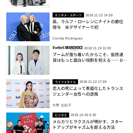
エンタメ・スポーツ
2018.11.22 14:30
英、ラルフ・ローレンにナイトの爵位
授与 米デザイナーで初
Cecilia Rodriguez
2018.11.19 11:00
ブームが落ち着いたからこそ、仮想通
貨はもっと面白い役割を担える── DM
M Bitcoin田口社長に聞く
ライフスタイル
2018.11.10 17:00
恋人の死によって表面化したトランス
ジェンダー女性への逆風
大野 左紀子
ビジネス
2018.10.30 6:30
メルカリとラクスルが明かす、スター
トアップがキャズムを超える方法