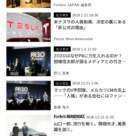
Forbes JAPAN 編集部
ビジネス
2019.1.21 16:30
米テスラの人員削減、決定の裏にある
「非公式の理由」
Panos Mourdoukoutas
ビジネス
2019.1.4 17:00
ZOZOはなぜPRに力を入れるのか？
田端信太郎が語るメディアとの付き合
い方
野口 直希
ビジネス
2018.12.21 7:00
マックのV字回復、メルカリCMの炎上
──「人格」がある会社にはファンが
つく
新國 翔大
2018.12.13 11:30
山口一郎､流行を解く。関根光才､美意
識を説く。