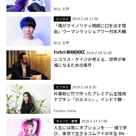
お笑いの理想像
杉山 文野
ビジネス
2019.2.28 17:00
「僕がマイノリティ問題に口を出す理
由」ウーマンラッシュアワー村本大輔
杉山 文野
2019.2.28 11:00
ニコラス・ケイジが考える、世界が幸
福になるための条件
ビジネス
2019.2.26 8:30
片栗粉と竹で作ったプレミアム生理用
ナプキン「カルメシ」。インドで静か
なブームに
Forbes India
キャリア・教育
2019.2.14 17:00
人生には常にオプションを── 畑で学
び、東京で生きるコムアイの半生 #NEX