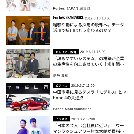
デバイス
Forbes JAPAN 編集部
2019.3.13 13:00
経験や勘による採用の脱却へ。データ
活用で採用はどう変わるのか？
キャリア・教育
2019.3.11 13:00
「辞めやすいシステム」の構築が企業
の生産性を向上させていく｜柳川範之 x
麻野耕司
伊勢 真穂
ビジネス
2019.3.7 11:00
中国市場に見るテスラ「モデル3」とiP
hone 4の共通点
Panos Mourdoukoutas
ビジネス
2019.3.2 17:00
「日本の芸人は会社員に近い」 ウー
マンラッシュアワー村本大輔が目指す