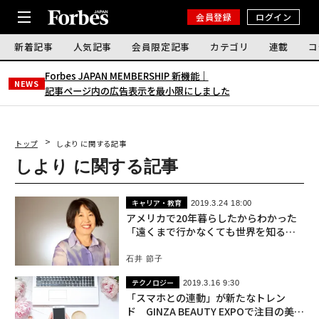
会員登録
ログイン
新着記事
人気記事
会員限定記事
カテゴリ
連載
コ
Forbes JAPAN MEMBERSHIP 新機能｜
NEWS
記事ページ内の広告表示を最小限にしました
トップ
しより に関する記事
しより に関する記事
キャリア・教育
2019.3.24 18:00
アメリカで20年暮らしたからわかった
「遠くまで行かなくても世界を知る方
法」
石井 節子
テクノロジー
2019.3.16 9:30
「スマホとの連動」が新たなトレン
ド GINZA BEAUTY EXPOで注目の美容