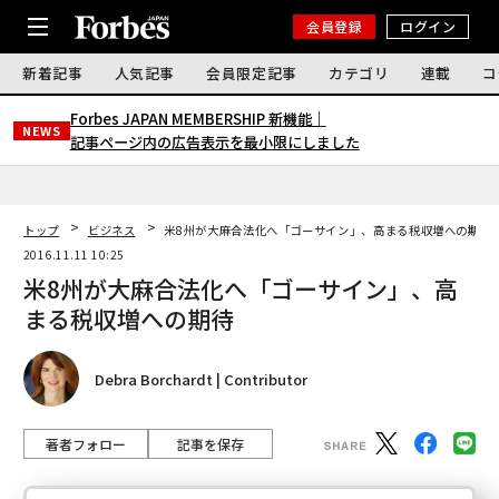
会員登録
ログイン
新着記事
人気記事
会員限定記事
カテゴリ
連載
コ
Forbes JAPAN MEMBERSHIP 新機能｜
NEWS
記事ページ内の広告表示を最小限にしました
トップ
ビジネス
米8州が大麻合法化へ「ゴーサイン」、高まる税収増への期待
2016.11.11 10:25
米8州が大麻合法化へ「ゴーサイン」、高
まる税収増への期待
Debra Borchardt | Contributor
著者フォロー
記事を保存