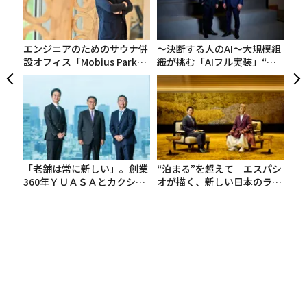
日
術
た
ア
エンジニアのためのサウナ併
〜決断する人のAI〜大規模組
設オフィス「Mobius Park」
織が挑む「AIフル実装」“使
がオープン──タマディック
う”企業から“動く”企業へ【N
が健康経営を徹底する理由
TTドコモビジネス×PwC】
「老舗は常に新しい」。創業
“泊まる”を超えて─エスパシ
360年ＹＵＡＳＡとカクシン
オが描く、新しい日本のラグ
CEO田尻望が語る、AIを超え
ジュアリー（中編）
る人の価値