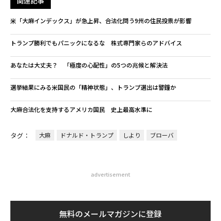
関連記事
米「大麻インデックス」が急上昇、合法化問う9州の住民投票が影響
トランプ勝利でもパニックになるな 株式専門家らのアドバイス
あなたは大丈夫？ 「極度の心配性」の5つの兆候と解決法
選挙結果にみる米国民の「精神状態」、トランプ選出は警鐘か
大麻合法化を支持するアメリカ国民 史上最高水準に
タグ：
大麻
ドナルド・トランプ
しより
ブローバ
advertisement
無料のメールマガジンに登録