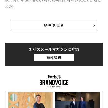
家たちが関連企業のさらなる株価上昇を見込んでいるた
めだ。
米マリフアナ・インデックス（Marijuana Index）の構成
銘柄となっている23社の株価は、ここ1か月半ほどで2倍
続きを見る
以上に急騰した。マリフアナ・インデックスのダン・ニ
コルズ副社長は、「10月中の一日の平均出来高は、1～9
月の8倍に達した」「常軌を逸した株価の急騰ぶりは主
に、出来高の大幅な増加によるものだ」と話す。
無料のメールマガジンに登録
無料登録
同社が株価指数に採用しているのは、米国とカナダの関
連23銘柄のみ。大麻関連企業の数は両国を合わせて200
を超えているが、非常に厳格な採用基準を設定し、業績
好調な企業に限定していることから少数にとどまってい
る。
創に
「
 JA
左右
T
な