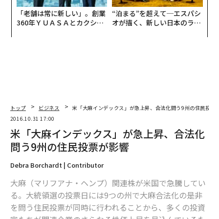
「老舗は常に新しい」。創業
“泊まる”を超えて─エスパシ
360年ＹＵＡＳＡとカクシン
オが描く、新しい日本のラグ
CEO田尻望が語る、AIを超え
ジュアリー（中編）
る人の価値
トップ
ビジネス
米「大麻インデックス」が急上昇、合法化問う9州の住民投票
2016.10.31 17:00
米「大麻インデックス」が急上昇、合法化
問う9州の住民投票が影響
Debra Borchardt | Contributor
大麻（マリフアナ・ヘンプ）関連株が米国で急騰してい
る。大統領選の投票日には9つの州で大麻合法化の是非
を問う住民投票が同時に行われることから、多くの投資