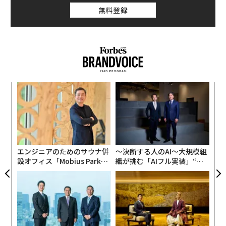
無料登録
創に
「
 JA
左右
T
な
日
術
た
ア
エンジニアのためのサウナ併
〜決断する人のAI〜大規模組
設オフィス「Mobius Park」
織が挑む「AIフル実装」“使
がオープン──タマディック
う”企業から“動く”企業へ【N
が健康経営を徹底する理由
TTドコモビジネス×PwC】