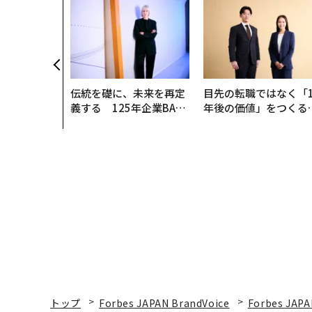
伝統を礎に、未来を再定
目先の転職ではなく「1
義する 125年企業BAT
年後の価値」をつくる
が挑むスモークレスな未
─アサインの長期伴走
来
支援とは
トップ
Forbes JAPAN BrandVoice
Forbes JAPA