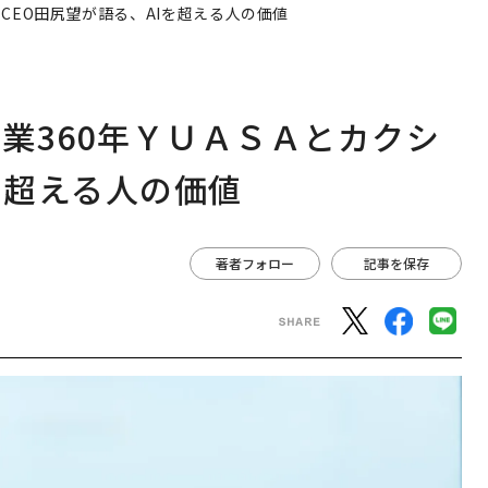
CEO田尻望が語る、AIを超える人の価値
業360年ＹＵＡＳＡとカクシ
を超える人の価値
著者フォロー
記事を保存