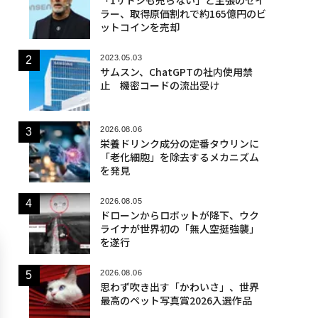
ラー、取得原価割れで約165億円のビ
ットコインを売却
2023.05.03
サムスン、ChatGPTの社内使用禁
止 機密コードの流出受け
2026.08.06
栄養ドリンク成分の定番タウリンに
「老化細胞」を除去するメカニズム
を発見
2026.08.05
ドローンからロボットが降下、ウク
ライナが世界初の「無人空挺強襲」
を遂行
2026.08.06
思わず吹き出す「かわいさ」、世界
最高のペット写真賞2026入選作品