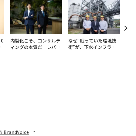
革新
─レ
Sに
R」
0
内製化こそ、コンサルテ
なぜ“眠っていた環境技
─
ィングの本質だ レバレ
術”が、下水インフラを
型
ジーズが実践する、次世
変えたのか──産総研×
代ファームの全貌
月島JFEアクアソリュー
ションの10年
N BrandVoice