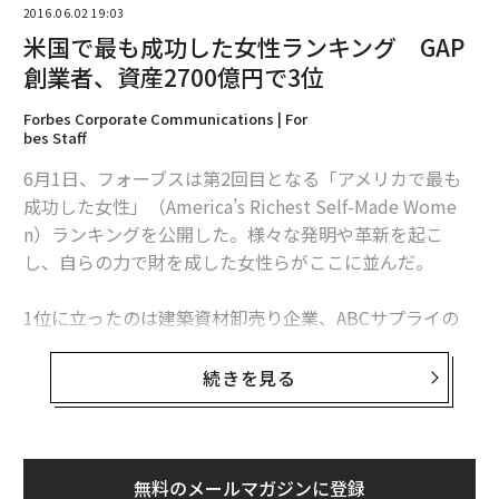
2016.06.02 19:03
米国で最も成功した女性ランキング GAP
創業者、資産2700億円で3位
Forbes Corporate Communications | For
bes Staff
6月1日、フォーブスは第2回目となる「アメリカで最も
成功した女性」（America’s Richest Self-Made Wome
n）ランキングを公開した。様々な発明や革新を起こ
し、自らの力で財を成した女性らがここに並んだ。
1位に立ったのは建築資材卸売り企業、ABCサプライの
ダイアン・ヘンドリックスで資産額は49億ドル（約5,35
2億円）。続いてTV司会者の
オプラ・ウィンフリー
が31
続きを見る
億ドル（約3,386億円）で2位。夫とGapを創業したドリ
ス・フィッシャーとエピックシステムズのジュディー・
フォークナーがともに24億ドル（約2,662億円）で3位に
並んだ。
無料のメールマガジンに登録