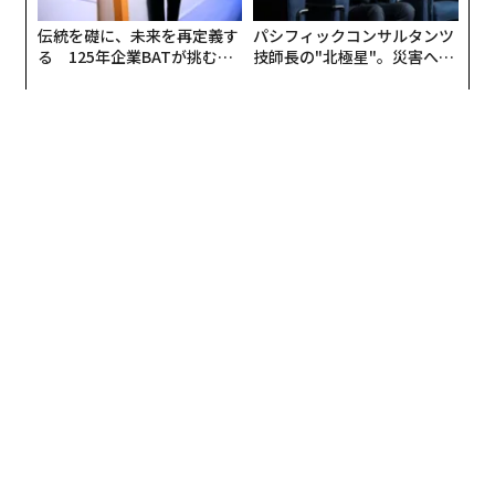
伝統を礎に、未来を再定義す
パシフィックコンサルタンツ
る 125年企業BATが挑むス
技師長の"北極星"。災害への
モークレスな未来
無力感を乗り越え見つけた、
防災一筋20年の答え
編集＝上田裕資
2026年9月号発売中