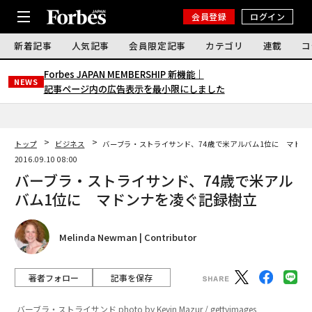
会員登録
ログイン
新着記事
人気記事
会員限定記事
カテゴリ
連載
コ
Forbes JAPAN MEMBERSHIP 新機能｜
NEWS
記事ページ内の広告表示を最小限にしました
トップ
ビジネス
バーブラ・ストライサンド、74歳で米アルバム1位に マドン
2016.09.10 08:00
バーブラ・ストライサンド、74歳で米アル
バム1位に マドンナを凌ぐ記録樹立
Melinda Newman | Contributor
著者フォロー
記事を保存
バーブラ・ストライサンド photo by Kevin Mazur / gettyimages