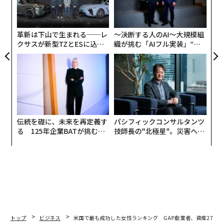
ェ
顧客
pa
な
革新は下山で生まれる──レ
〜決断する人のAI〜大規模組
クサスが新型TZとESに込め
織が挑む「AIフル実装」“使
た「DISCOVER」の哲学
う”企業から“動く”企業へ【N
TTドコモビジネス×PwC】
伝統を礎に、未来を再定義す
パシフィックコンサルタンツ
る 125年企業BATが挑むス
技師長の"北極星"。災害への
モークレスな未来
無力感を乗り越え見つけた、
防災一筋20年の答え
トップ
ビジネス
米国で最も成功した女性ランキング GAP創業者、資産2700