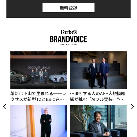
無料登録
昨年このランキングのトップだった医療ベンチャー「セ
ラノス」創業者、エリザベス・ホームズは圏外に消え
た。セラノス社をめぐってはその技術の信頼性に疑念が
高まり、かつて90億ドルとされた企業価値は現在、8億
ドル相当まで下落している。
〜
金
個
A
ェ
顧客
pa
な
革新は下山で生まれる──レ
〜決断する人のAI〜大規模組
クサスが新型TZとESに込め
織が挑む「AIフル実装」“使
た「DISCOVER」の哲学
う”企業から“動く”企業へ【N
TTドコモビジネス×PwC】