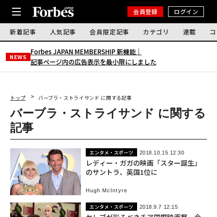
会員登録
ログイン
新着記事
人気記事
会員限定記事
カテゴリ
連載
コ
Forbes JAPAN MEMBERSHIP 新機能｜
NEWS
記事ページ内の広告表示を最小限にしました
トップ
バーブラ・ストライサンド に関する記事
バーブラ・ストライサンド に関する
記事
エンタメ・スポーツ
2018.10.15 12:30
レディー・ガガの映画「スター誕生」
のサントラ、英国1位に
Hugh McIntyre
エンタメ・スポーツ
2018.9.7 12:15