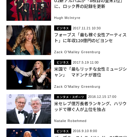
U2新アルバムが「8枚目の全米1位」
に、ロック界の記録を更新
Hugh McIntyre
ビジネス
2017.11.21 10:30
フォーブス「最も稼ぐ女性アーティス
ト」に年収120億円のビヨンセ
Zack O'Malley Greenburg
ビジネス
2017.5.19 11:00
米国で「最もリッチな女性ミュージシ
ャン」 マドンナが首位
Zack O'Malley Greenburg
エンタメ・スポーツ
2016.12.15 17:00
米セレブ億万長者ランキング、ハリウ
ッドで稼ぐ人が上位を独占
Natalie Robehmed
ビジネス
2016.9.10 8:00