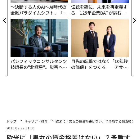
〜決断する人のAI〜AI時代の
伝統を礎に、未来を再定義す
金融パラダイムシフト、「超
る 125年企業BATが挑むス
個別化」の核心 【MUFG×ウ
モークレスな未来
ェルスナビ×PwC】
パシフィックコンサルタンツ
目先の転職ではなく「10年後
技師長の"北極星"。災害への
の価値」をつくる──アサイ
無力感を乗り越え見つけた、
ンの長期伴走型支援とは
防災一筋20年の答え
トップ
キャリア・教育
欧米に「男女の賃金格差はない」？矛盾する調査結果が
編集＝森 美歩
2016.02.22 11:30
欧米に「男女の賃金格差はない」？矛盾す