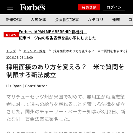
会員登録
ログイン
新着記事
人気記事
会員限定記事
カテゴリ
連載
コ
Forbes JAPAN MEMBERSHIP 新機能｜
NEWS
記事ページ内の広告表示を最小限にしました
トップ
キャリア・教育
採用面接のあり方を変える？ 米で質問を制限する新法
2016.08.05 15:00
採用面接のあり方を変える？ 米で質問を
制限する新法成立
Liz Ryan | Contributor
マサチューセッツ州が米国で初めて、雇用主が就職志望
者に対して過去の給与を尋ねることを禁じる法律を成立
させた。同州のチャーリー・ベーカー知事が8月2日、新
たな同一賃金法案に署名した。