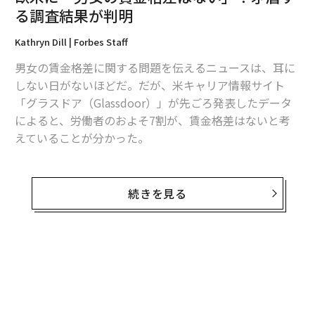
る調査結果が判明
2026年9月号発売中
Kathryn Dill | Forbes Staff
男女の賃金格差に関する問題を伝えるニュースは、耳に
最新号の購入はこちらから
しない日がないほどだ。だが、米キャリア情報サイト
「グラスドア（Glassdoor）」が先ごろ発表したデータ
メンバーシップに登録する
によると、労働者のおよそ7割が、賃金格差はないと考
えていることが分かった。
調査はカナダとスイス、独、仏、蘭、英、米でフルタイ
ムまたはパートタイムで就業する18歳以上の8,254人を
続きを見る
関連記事
対象に、2015年10月1～5日にオンラインで実施した。
欧米に「男女の賃金格差はない」？矛盾する調査結果が判明
調査を実施したいずれの国でも、10人中およそ9人が
ダメな上司だけがする10の発言
「同じ仕事をする人は男女にかかわりなく、同一の賃金
を受け取るべきだ」と答えた。こう回答した人の割合は
スマホで失明？ 報告された5つのトラブル
米国が最も多く、93％だった。 さらに、調査対象国の労
働者たちの多くが、それは「すでに実現されている」と