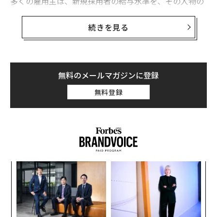
多くの雇用主は、新規採用者の給与水準を、その人物の
以前の給与水準を基に決めてきた。だがマサチューセッ
ツ州の各企業の人事・採用担当者は今後、就職志望者の
続きを見る
価値を評価する新たな方法を考案しなければならない。
同一あるいは似たような仕事をしても、女性は男性より
も賃金が安い場合がある。そのため、もしも雇用主が新
無料のメールマガジンに登録
規採用者の初任給を、前の仕事の給与水準に基づいて決
無料登録
めた場合、男女の賃金格差が拡大する可能性もある。
内
グ
実
挑
全
よっ
PA