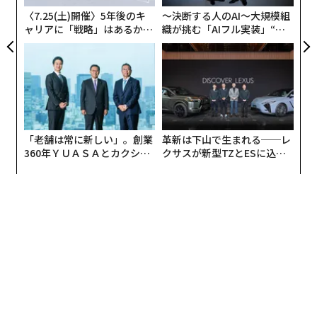
と、全配車件数に占めるリフト・ラインの割合は40%に
〈7.25(土)開催〉5年後のキ
〜決断する人のAI〜大規模組
達するという。
ャリアに「戦略」はあるか。
織が挑む「AIフル実装」“使
トップエグゼクティブのキャ
う”企業から“動く”企業へ【N
リアに触れる1日│CAREER S
TTドコモビジネス×PwC】
UMMIT 2026
「老舗は常に新しい」。創業
革新は下山で生まれる──レ
360年ＹＵＡＳＡとカクシン
クサスが新型TZとESに込め
CEO田尻望が語る、AIを超え
た「DISCOVER」の哲学
る人の価値