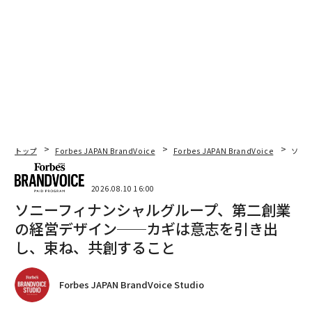
トップ
Forbes JAPAN BrandVoice
Forbes JAPAN BrandVoice
ソニ
2026.08.10 16:00
ソニーフィナンシャルグループ、第二創業
の経営デザイン──カギは意志を引き出
し、束ね、共創すること
Forbes JAPAN BrandVoice Studio