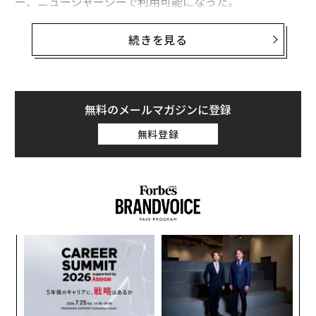
ー、ニュージャージーで利用可能になった。
これでリフト・ラインが利用できる地域は全米15か所に
続きを見る
広がった。これらの中には、ライバルのウーバーが既に
相乗りサービス「UberPool（ウーバー・プール）」を
提供している地域もあるが、デンバーとニュージャージ
ーではリフトが先行することになる。しかし、総配車件
無料のメールマガジンに登録
数では依然としてウーバーがアメリカ国内、グローバル
無料登録
ともにリフトを大きく引き離している。また、ウーバ
ー・プールがロンドン、メキシコシティ、ニューデリ
ー、パリ、北京などアメリカ国外の19都市でも利用でき
るのに対し、リフト・ライドはアメリカ国内に限られ
る。
スパ
挑
両社とも相乗りサービスの拡大に何千万ドルもの資金を
のラ
よっ
投じている。相乗りはユーザーにとっては料金が安くな
PA
エ
り、ドライバーにとっては稼働率が向上し、運営者にと
チ
ってはドライバー不足の緩和につながる。リフトによる
ェ