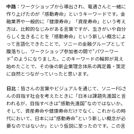
中路
：ワークショップから導出され、電通さんと一緒に
作り上げたのが「感動寿命」というキーワードです。金
融業界や一般的に「健康寿命」「資産寿命」という考え
方は、比較的なじみがある言葉ですが、生きがいや自分
らしく生きることを「感動寿命」という新しい概念によ
って言語化できたことで、ソニーの金融グループとして
腹落ちし、ワークショップ参加者の間で“パワーワー
ド”のようになりました。このキーワードの輪郭が見え
始めたことで、その後の新企業理念体系の再定義・策定
に自然とつながっていったと思います。
日比
：皆さんの言葉やビジュアルを通じて、ソニーFGさ
んの目指す社会を考えたときに「日本は課題先進国と言
われるが、目指すべきは“感動先進国”なのではないか。
そして、資産寿命や健康寿命だけでなく、これからの時
代において、日本には“感動寿命”という新しい概念が必
要なのではないか」という仮説に至ったのです。この言
葉が引き出されたのは、皆さんの熱量が共鳴しあっての