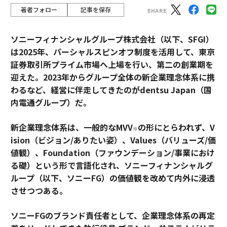
著者フォロー
記事を保存
ソニーフィナンシャルグループ株式会社（以下、SFGI）
は2025年、パーシャルスピンオフ制度を活用して、東京
証券取引所プライム市場へ上場を行い、第二の創業期を
迎えた。2023年からグループ全体の新企業理念体系に携
わるなど、経営に伴走してきたのがdentsu Japan（国
内電通グループ）だ。
新企業理念体系は、一般的なMVV
の形にとらわれず、V
※
ision（ビジョン/ありたい姿）、Values（バリューズ/価
値観）、Foundation（ファウンデーション/事業におけ
る礎）という形で言語化され、ソニーフィナンシャルグ
ループ（以下、ソニーFG）の価値観を改めて内外に浸透
させつつある。
ソニーFGのブランド責任者として、企業理念体系の再定