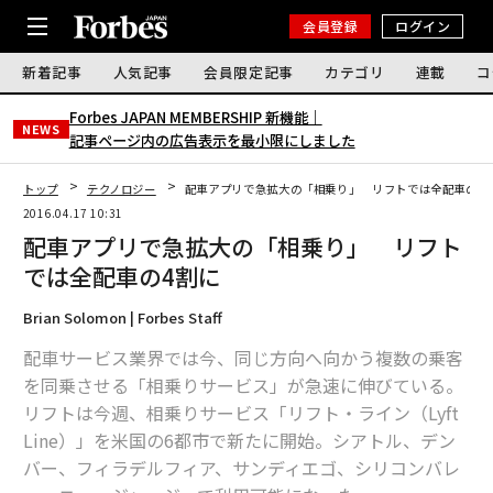
会員登録
ログイン
新着記事
人気記事
会員限定記事
カテゴリ
連載
コ
Forbes JAPAN MEMBERSHIP 新機能｜
NEWS
記事ページ内の広告表示を最小限にしました
トップ
テクノロジー
配車アプリで急拡大の「相乗り」 リフトでは全配車の4
2016.04.17 10:31
配車アプリで急拡大の「相乗り」 リフト
では全配車の4割に
Brian Solomon | Forbes Staff
配車サービス業界では今、同じ方向へ向かう複数の乗客
を同乗させる「相乗りサービス」が急速に伸びている。
リフトは今週、相乗りサービス「リフト・ライン（Lyft
Line）」を米国の6都市で新たに開始。シアトル、デン
バー、フィラデルフィア、サンディエゴ、シリコンバレ