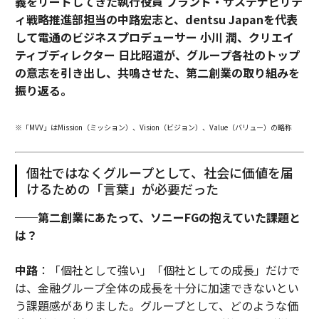
義をリードしてきた執行役員 ブランド・サステナビリテ
ィ戦略推進部担当の中路宏志と、dentsu Japanを代表
して電通のビジネスプロデューサー 小川 潤、クリエイ
ティブディレクター 日比昭道が、グループ各社のトップ
の意志を引き出し、共鳴させた、第二創業の取り組みを
振り返る。
※「MVV」はMission（ミッション）、Vision（ビジョン）、Value（バリュー）の略称
個社ではなくグループとして、社会に価値を届
けるための「言葉」が必要だった
──第二創業にあたって、ソニーFGの抱えていた課題と
は？
中路
：「個社として強い」「個社としての成長」だけで
は、金融グループ全体の成長を十分に加速できないとい
う課題感がありました。グループとして、どのような価