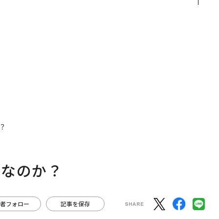
ク
手にした「次なる武器」
QAIN JAPAN 特別座談会
れ
I
？
目なのか？
者フォロー
記事を保存