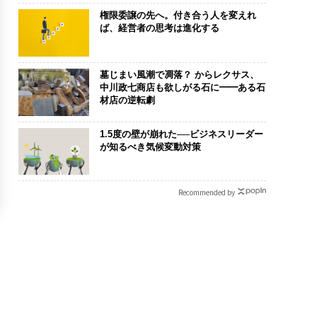
権限委譲の先へ。付き合う人を変えれ
ば、経営者の思考は進化する
墓じまい風潮で凋落？ からレクサス、
中川政七商店も欲しがる石に━━ある石
材店の逆転劇
1.5度の壁が崩れた──ビジネスリーダー
が知るべき気候変動対策
Recommended by