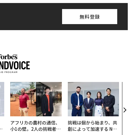
無料登録
“泊
スパ
日本
（前
アフリカの農村の通信、
挑戦は個から始まり、共
は
小1の壁。2人の挑戦者が
創によって加速する NOR