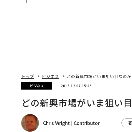
Spot Japanが語る「Gr
あるか。トップエグゼ
ow Better」な組織のつ
ティブのキャリアに触
くり方
る1日│CAREER SUMM
T 2026
トップ
ビジネス
どの新興市場がいま狙い目なのか
ビジネス
2015.12.07 15:43
どの新興市場がいま狙い
Chris Wright | Contributor
著