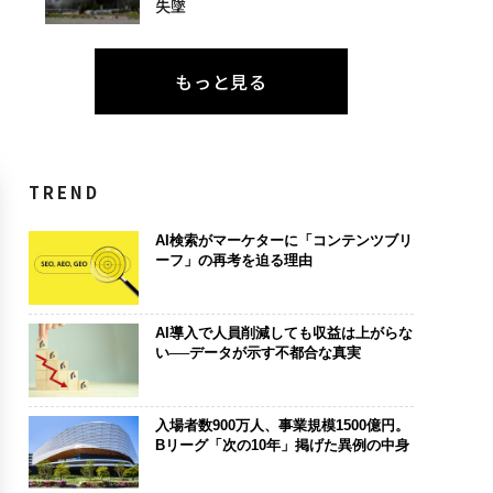
失墜
もっと見る
TREND
AI検索がマーケターに「コンテンツブリ
ーフ」の再考を迫る理由
AI導入で人員削減しても収益は上がらな
い──データが示す不都合な真実
入場者数900万人、事業規模1500億円。
Bリーグ「次の10年」掲げた異例の中身