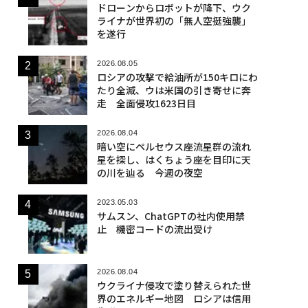
ドローンからロボットが降下、ウク
ライナが世界初の「無人空挺強襲」
を遂行
2026.08.05
ロシアの攻撃で給油所が150キロにわ
たり全滅、ウは米国の引き寄せに奔
走 全面侵攻1623日目
2026.08.04
暗い空にペルセウス座流星群の流れ
星を探し、はくちょう座を目印に天
の川を辿る 今週の夜空
2023.05.03
サムスン、ChatGPTの社内使用禁
止 機密コードの流出受け
2026.08.04
ウクライナ侵攻で塗り替えられた世
界のエネルギー地図 ロシアは信用